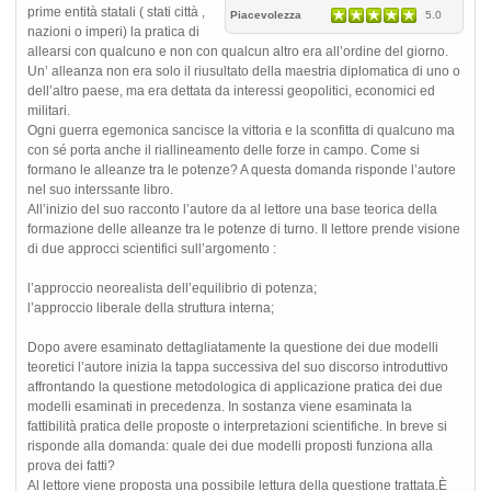
prime entità statali ( stati città ,
Piacevolezza
5.0
nazioni o imperi) la pratica di
allearsi con qualcuno e non con qualcun altro era all’ordine del giorno.
Un’ alleanza non era solo il riusultato della maestria diplomatica di uno o
dell’altro paese, ma era dettata da interessi geopolitici, economici ed
militari.
Ogni guerra egemonica sancisce la vittoria e la sconfitta di qualcuno ma
con sé porta anche il riallineamento delle forze in campo. Come si
formano le alleanze tra le potenze? A questa domanda risponde l’autore
nel suo interssante libro.
All’inizio del suo racconto l’autore da al lettore una base teorica della
formazione delle alleanze tra le potenze di turno. Il lettore prende visione
di due approcci scientifici sull’argomento :
l’approccio neorealista dell’equilibrio di potenza;
l’approccio liberale della struttura interna;
Dopo avere esaminato dettagliatamente la questione dei due modelli
teoretici l’autore inizia la tappa successiva del suo discorso introduttivo
affrontando la questione metodologica di applicazione pratica dei due
modelli esaminati in precedenza. In sostanza viene esaminata la
fattibilità pratica delle proposte o interpretazioni scientifiche. In breve si
risponde alla domanda: quale dei due modelli proposti funziona alla
prova dei fatti?
Al lettore viene proposta una possibile lettura della questione trattata.È