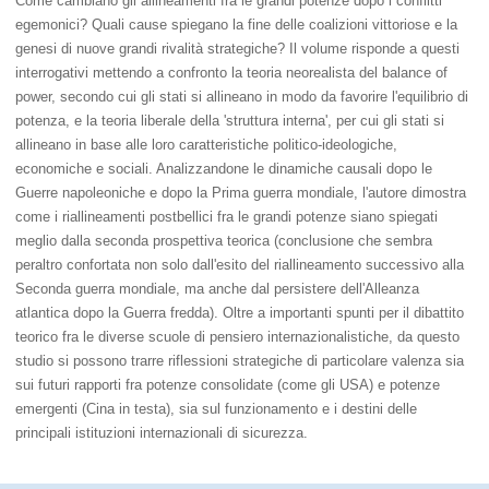
Come cambiano gli allineamenti fra le grandi potenze dopo i conflitti
egemonici? Quali cause spiegano la fine delle coalizioni vittoriose e la
genesi di nuove grandi rivalità strategiche? Il volume risponde a questi
interrogativi mettendo a confronto la teoria neorealista del balance of
power, secondo cui gli stati si allineano in modo da favorire l'equilibrio di
potenza, e la teoria liberale della 'struttura interna', per cui gli stati si
allineano in base alle loro caratteristiche politico-ideologiche,
economiche e sociali. Analizzandone le dinamiche causali dopo le
Guerre napoleoniche e dopo la Prima guerra mondiale, l'autore dimostra
come i riallineamenti postbellici fra le grandi potenze siano spiegati
meglio dalla seconda prospettiva teorica (conclusione che sembra
peraltro confortata non solo dall'esito del riallineamento successivo alla
Seconda guerra mondiale, ma anche dal persistere dell'Alleanza
atlantica dopo la Guerra fredda). Oltre a importanti spunti per il dibattito
teorico fra le diverse scuole di pensiero internazionalistiche, da questo
studio si possono trarre riflessioni strategiche di particolare valenza sia
sui futuri rapporti fra potenze consolidate (come gli USA) e potenze
emergenti (Cina in testa), sia sul funzionamento e i destini delle
principali istituzioni internazionali di sicurezza.