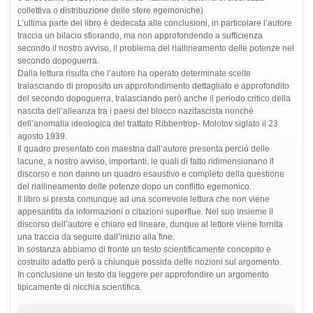
collettiva o distribuzione delle sfere egemoniche)
L’ultima parte del libro è dedecata alle conclusioni, in particolare l’autore
traccia un bilacio sfiorando, ma non approfondendo a sufficienza
secondo il nostro avviso, il problema del riallineamento delle potenze nel
secondo dopoguerra.
Dalla lettura risulta che l’autore ha operato determinate scelte
tralasciando di proposito un approfondimento dettagliato e approfondito
del secondo dopoguerra, tralasciando però anche il periodo critico della
nascita dell’alleanza tra i paesi del blocco nazifascista nonché
dell’anomalia ideologica del trattato Ribbentrop- Molotov siglato il 23
agosto 1939.
Il quadro presentato con maestria dall’autore presenta perciò delle
lacune, a nostro avviso, importanti, le quali di fatto ridimensionano il
discorso e non danno un quadro esaustivo e completo della questione
del riallineamento delle potenze dopo un conflitto egemonico.
Il libro si presta comunque ad una scorrevole lettura che non viene
appesantita da informazioni o citazioni superflue. Nel suo insieme il
discorso dell’autore e chiaro ed lineare, dunque al lettore viene fornita
una traccia da seguire dall’inizio alla fine.
In sostanza abbiamo di fronte un testo scientificamente concepito e
costruito adatto però a chiunque possida delle nozioni sul argomento.
In conclusione un testo da leggere per approfondire un argomento
tipicamente di nicchia scientifica.