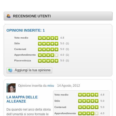
RECENSIONE UTENTI
OPINIONI INSERITE: 1
Voto medio
4.8
Stile
5.0 (1)
Contenuti
5.0 (1)
Approfondimento
4.0 (1)
Piacevolezza
5.0 (1)
Aggiungi la tua opinione
Opinione inserita da
misu
14 Agosto, 2012
Voto medio
4.8
LA MAPPA DELLE
ALLEANZE
Stile
5.0
Contenuti
5.0
Da quando nel arco della storia
Approfondimento
4.0
dell’umantà si sono formate le