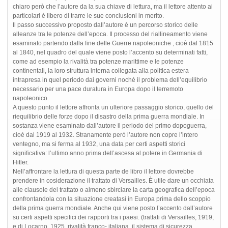
chiaro però che l’autore da la sua chiave di lettura, ma il lettore attento ai
particolari è libero di trarre le sue conclusioni in merito.
Il passo successivo proposto dall’autore è un percorso storico delle
alleanze tra le potenze dell’epoca. Il processo del riallineamento viene
esaminato partendo dalla fine delle Guerre napoleoniche , cioè dal 1815
al 1840, nel quadro del quale viene posto l’accento su determinati fatti,
come ad esempio la rivalità tra potenze marittime e le potenze
continentali, la loro struttura interna collegata alla politica estera
intrapresa in quel periodo dai governi noché il problema dell’equilibrio
necessario per una pace duratura in Europa dopo il terremoto
napoleonico.
A questo punto il lettore affronta un ulteriore passaggio storico, quello del
riequilibrio delle forze dopo il disastro della prima guerra mondiale. In
sostanza viene esaminato dall’autore il periodo del primo dopoguerra,
cioè dal 1919 al 1932. Stranamente però l’autore non copre l’intero
ventegno, ma si ferma al 1932, una data per certi aspetti storici
significativa: l’ultimo anno prima dell’ascesa al potere in Germania di
Hitler.
Nell’affrontare la lettura di questa parte de libro il lettore dovrebbe
prendere in cosiderazione il trattato di Versailles. È utile dare un occhiata
alle clausole del trattato o almeno sbirciare la carta geografica dell’epoca
confrontandola con la situazione creatasi in Europa prima dello scoppio
della prima guerra mondiale. Anche qui viene posto l’accento dall’autore
su certi aspetti specifici dei rapporti tra i paesi. (trattati di Versailles, 1919,
e di Locarno ,1925, rivalità franco- italiana, il sistema di sicurezza