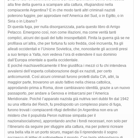
alla fine della guerra a scampare alla cattura, rifugiandosi nella
compiacente Argentina? E in che modo tanti altri criminali nazisti
poterono fuggire, per approdare nell’America del Sud, o in Egitto, o in
Siria o in Libano?
Di questa fuga, per nulla disorganizzata, parla questo libro di Arrigo
Petacco. Emergono così, non come illazioni, ma come verità tanti
complici, alcuni dei quali del tutto insospettabili. Finita la guerra già se ne
profilava un’altra, che per fortuna fu solo fredda, cioè incruenta, fra gli
alleati occidentali e l’Unione Sovietica, che, nonostante gli accordi presi
a suo tempo a Yalta, non vedeva l’ora di estendere il suo dominio
dall’Europa orientale a quella occidentale.
E poiché machiavellicamente il fine giustifica i mezzi ci fu chi intendeva
avvalersi dell’esperta collaborazione degli ex nazisti, per certo
anticomunisti. Così alcuni criminali furono protetti dalla CIA, altri, la
maggior parte, trovarono un aiuto fattivo nella chiesa cattolica,
approdando prima a Roma, dove cambiavano identità, grazie a un nuovo
passaporto, per andare a Genova e imbarcarsi per l’America
Meridionale. Poiché l’apparato nazista già nutriva seri dubbi fin dal 1942
su una vittoria del Reich, fu predisposto un complesso piano di fuga,
furono trovati i compiacenti rifugi definitivi (in Argentina non era un
mistero che il populista Peron nutrisse simpatia per il
nazionalsocialismo), approntando anche i fondi necessari, non solo per
l’itinerario da seguire per sfuggire alla cattura, ma per potersi ricreare
una bella vita in un porto sicuro, magari da lì riprendendo il sogno
pazzesco di Hitler di sottomettere il mondo. Con tanta abbondanza di