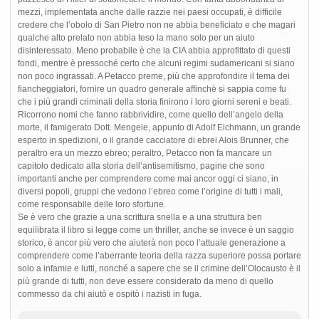
mezzi, implementata anche dalle razzie nei paesi occupati, è difficile
credere che l’obolo di San Pietro non ne abbia beneficiato e che magari
qualche alto prelato non abbia teso la mano solo per un aiuto
disinteressato. Meno probabile è che la CIA abbia approfittato di questi
fondi, mentre è pressoché certo che alcuni regimi sudamericani si siano
non poco ingrassati. A Petacco preme, più che approfondire il tema dei
fiancheggiatori, fornire un quadro generale affinchè si sappia come fu
che i più grandi criminali della storia finirono i loro giorni sereni e beati.
Ricorrono nomi che fanno rabbrividire, come quello dell’angelo della
morte, il famigerato Dott. Mengele, appunto di Adolf Eichmann, un grande
esperto in spedizioni, o il grande cacciatore di ebrei Alois Brunner, che
peraltro era un mezzo ebreo; peraltro, Petacco non fa mancare un
capitolo dedicato alla storia dell’antisemitismo, pagine che sono
importanti anche per comprendere come mai ancor oggi ci siano, in
diversi popoli, gruppi che vedono l’ebreo come l’origine di tutti i mali,
come responsabile delle loro sfortune.
Se è vero che grazie a una scrittura snella e a una struttura ben
equilibrata il libro si legge come un thriller, anche se invece è un saggio
storico, è ancor più vero che aiuterà non poco l’attuale generazione a
comprendere come l’aberrante teoria della razza superiore possa portare
solo a infamie e lutti, nonché a sapere che se il crimine dell’Olocausto è il
più grande di tutti, non deve essere considerato da meno di quello
commesso da chi aiutò e ospitò i nazisti in fuga.