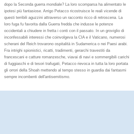
dopo la Seconda guerra mondiale? La loro scomparsa ha alimentato le
ipotesi più fantasiose. Arrigo Petacco ricostruisce le reali vicende di
questi terribili aguzzini attraverso un racconto ricco di retroscena. La
loro fuga fu favorita dalla Guerra fredda che indusse le potenze
occidentali a chiudere in fretta i conti con il passato. In un groviglio di
inconfessabili interessi che coinvolgeva la CIA e il Vaticano, numerosi
scherani del Reich trovarono ospitalità in Sudamerica o nei Paesi arabi.
Fra intrighi spionistici, ricatti, tradimenti, gerarchi travestiti da
francescani e catture romanzesche, viavai di navi e sommergibili carichi
di fuggiaschi e di tesori trafugati, Petacco rievoca in tutta la loro portata
gli orrori della Shoah mettendo al tempo stesso in guardia dai fantasmi
sempre incombenti dell'antisemitismo.