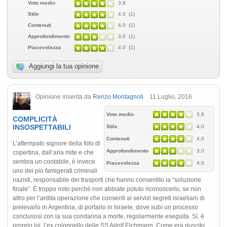
Voto medio
3.8
Stile
4.0 (1)
Contenuti
4.0 (1)
Approfondimento
3.0 (1)
Piacevolezza
4.0 (1)
Aggiungi la tua opinione
Opinione inserita da
Renzo Montagnoli
11 Luglio, 2016
Voto medio
3.8
COMPLICITÀ
INSOSPETTABILI
Stile
4.0
Contenuti
4.0
L’attempato signore della foto di
Approfondimento
3.0
copertina, dall’aria mite e che
sembra un contabile, è invece
Piacevolezza
4.0
uno dei più famigerati criminali
nazisti, responsabile dei trasporti che hanno consentito la “soluzione
finale”. È troppo noto perchè non abbiate potuto riconoscerlo, se non
altro per l’ardita operazione che consentì ai servizi segreti israeliani di
prelevarlo in Argentina, di portarlo in Israele, dove subì un processo
conclusosi con la sua condanna a morte, regolarmente eseguita. Sì, è
proprio lui, l’ex colonnello delle SS Adolf Eichmann. Come era riuscito