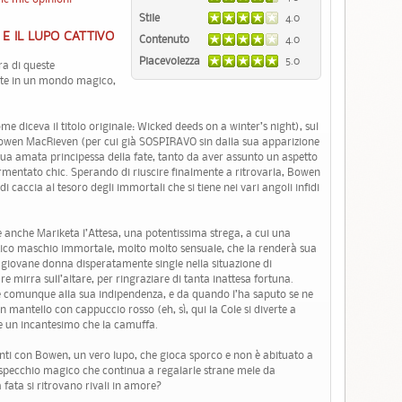
Stile
4.0
E IL LUPO CATTIVO
Contenuto
4.0
Piacevolezza
5.0
ra di queste
tate in un mondo magico,
ome diceva il titolo originale: Wicked deeds on a winter’s night), sul
o Bowen MacRieven (per cui già SOSPIRAVO sin dalla sua apparizione
 sua amata principessa della fate, tanto da aver assunto un aspetto
mentato chic. Sperando di riuscire finalmente a ritrovarla, Bowen
di caccia al tesoro degli immortali che si tiene nei vari angoli infidi
’è anche Mariketa l’Attesa, una potentissima strega, a cui una
stico maschio immortale, molto molto sensuale, che la renderà sua
 giovane donna disperatamente single nella situazione di
e mirra sull’altare, per ringraziare di tanta inattesa fortuna.
ene comunque alla sua indipendenza, e da quando l’ha saputo se ne
mantello con cappuccio rosso (eh, sì, qui la Cole si diverte a
re un incantesimo che la camuffa.
conti con Bowen, un vero lupo, che gioca sporco e non è abituato a
no specchio magico che continua a regalarle strane mele da
fata si ritrovano rivali in amore?