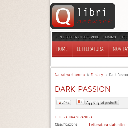
IN LIBRERIA IN SETTEMBRE
MARZO
FEB
HOME
LETTERATURA
NOVITA'
Narrativa straniera
Fantasy
Dark Passio
DARK PASSION
2
Aggiungi ai preferiti
2964
LETTERATURA STRANIERA
Classificazione
Letteratura statuniten