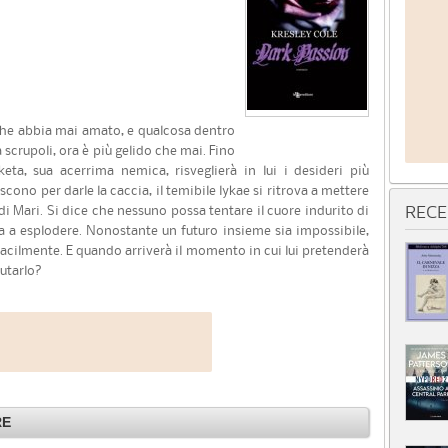
he abbia mai amato, e qualcosa dentro
a scrupoli, ora è più gelido che mai. Fino
keta, sua acerrima nemica, risveglierà in lui i desideri più
scono per darle la caccia, il temibile lykae si ritrova a mettere
 di Mari. Si dice che nessuno possa tentare il cuore indurito di
RECE
a a esplodere. Nonostante un futuro insieme sia impossibile,
facilmente. E quando arriverà il momento in cui lui pretenderà
iutarlo?
RE