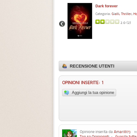
Dark warrior
Dark forever
Categoria:
Fantasy
Categoria:
Gialli, Thriller, H
4.0 (
1
)
2.0 (
2
)
RECENSIONE UTENTI
OPINIONI INSERITE: 1
Aggiungi la tua opinione
Opinione inserita da
Amarilli73
11 
Top 50 Opinionisti
-
Guarda tutte 