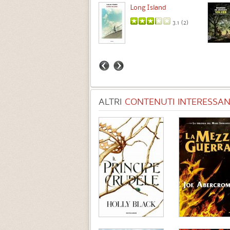
Intermezzo
Long Island
3.7 (
3
)
3.1 (
2
)
ALTRI
CONTENUTI INTERESSANT