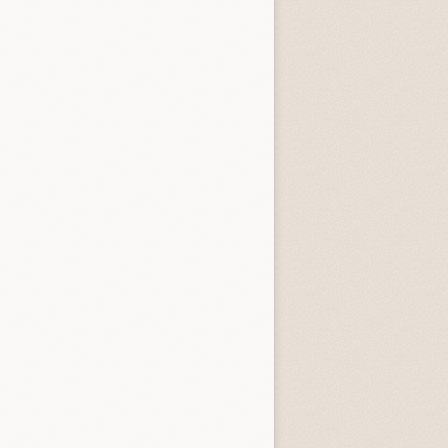
entità sconosciuta
Incastrati
Chime
3.3 (
1
)
3.8 (
1
)