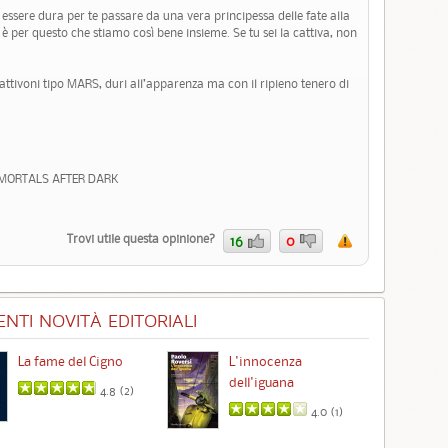
e essere dura per te passare da una vera principessa delle fate alla
 è per questo che stiamo così bene insieme. Se tu sei la cattiva, non
ttivoni tipo MARS, duri all’apparenza ma con il ripieno tenero di
IMMORTALS AFTER DARK
Trovi utile questa opinione?
16
0
NTI NOVITÀ EDITORIALI
La fame del Cigno
L'innocenza
Id
dell'iguana
4.8 (
2
)
4.0 (
1
)