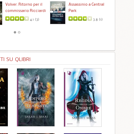
Ta
Volver. Ritorno per il
Assassinio a Central
commissario Ricciardi
Park
4.1 (
3
)
3.8 (
1
)
I SU QLIBRI