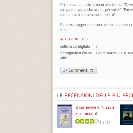
Per una volta, tutte a rincorrere il lupo. “Dev
strega malvagia che uccide per solidi”. “Forse
dimenticarti che io sono il mostro”.
Romanzo leggero ma succulento: io adoro i ca
mou.
INDICAZIONI UTILI
Lettura consigliata
sì
Consigliato a chi ha
Gli Immortali - THE 
letto...
Commenti (9)
LE
RECENSIONI DELLE PIÙ RECE
Chimere
Il carnevale di Nizza e
altri racconti
3.5 (
1
)
3.9 (
2
)