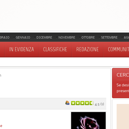
BRAIO
GENNAIO
DICEMBRE
NOVEMBRE
OTTOBRE
SETTEMBRE
AG
IN EVIDENZA
CLASSIFICHE
REDAZIONE
COMMUNI
CER
n
Se des
present
4.5
(
1
)
se