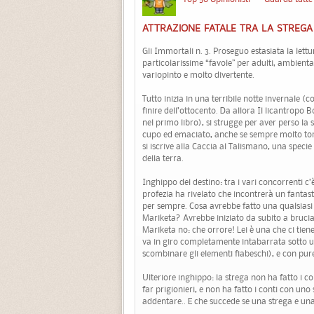
ATTRAZIONE FATALE TRA LA STREGA 
Gli Immortali n. 3. Proseguo estasiata la lettu
particolarissime “favole” per adulti, ambien
variopinto e molto divertente.
Tutto inizia in una terribile notte invernale (c
finire dell’ottocento. Da allora Il licantrop
nel primo libro), si strugge per aver perso la
cupo ed emaciato, anche se sempre molto tor
si iscrive alla Caccia al Talismano, una specie 
della terra.
Inghippo del destino: tra i vari concorrenti c
profezia ha rivelato che incontrerà un fanta
per sempre. Cosa avrebbe fatto una qualsiasi
Mariketa? Avrebbe iniziato da subito a bruciar
Mariketa no: che orrore! Lei è una che ci ti
va in giro completamente intabarrata sotto un 
scombinare gli elementi fiabeschi), e con pu
Ulteriore inghippo: la strega non ha fatto i 
far prigionieri, e non ha fatto i conti con u
addentare.. E che succede se una strega e una 