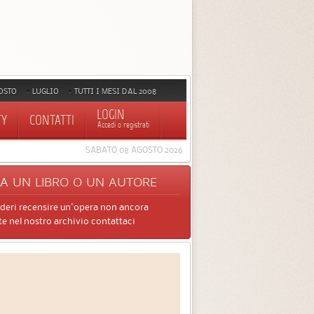
OSTO
LUGLIO
TUTTI I MESI DAL 2008
LOGIN
TY
CONTATTI
Accedi o registrati
SABATO 08 AGOSTO 2026
CA
UN LIBRO O UN AUTORE
ideri recensire un'opera non ancora
e nel nostro archivio contattaci