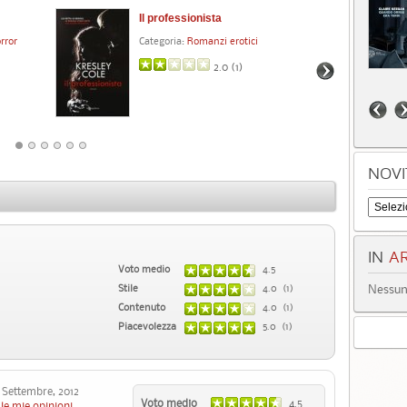
Il professionista
Da
orror
Categoria:
Romanzi erotici
Cat
2.0 (
1
)
NOVI
IN
AR
Voto medio
4.5
Nessun 
Stile
4.0 (1)
Contenuto
4.0 (1)
Piacevolezza
5.0 (1)
Settembre, 2012
Voto medio
4.5
le mie opinioni