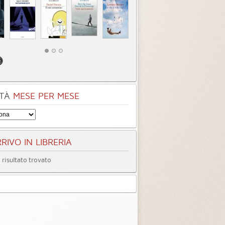
rk Desire
Dark Love
egoria:
Fantasy
Categoria:
Fantasy
4.5 (
1
)
4.1 (
3
)
TÀ
MESE PER MESE
RIVO IN LIBRERIA
risultato trovato