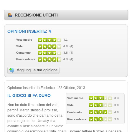
RECENSIONE UTENTI
OPINIONI INSERITE: 4
Voto medio
4.1
Stile
4.0 (4)
Contenuto
3.8 (4)
Piacevolezza
4.3 (4)
Aggiungi la tua opinione
Opinione inserita da Federico 28 Ottobre, 2013
IL GIOCO SI FA DURO
Voto medio
3.3
Non ho dato il massimo dei voti,
Stile
3.0
perché Martin stesso è prolisso,
Contenuto
4.0
sono d'accordo che parliamo della
Piacevolezza
3.0
prima regola di un fantasy, ma
avvolte si lascia cadere in un vuoto
cosmico di descrizioni e futilità, che tu...povero lettore ti ritrovi a pensare