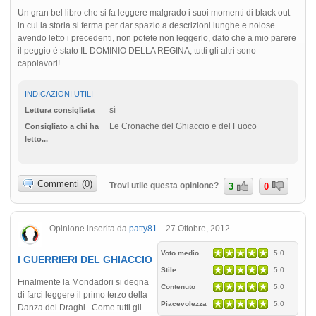
Un gran bel libro che si fa leggere malgrado i suoi momenti di black out
in cui la storia si ferma per dar spazio a descrizioni lunghe e noiose.
avendo letto i precedenti, non potete non leggerlo, dato che a mio parere
il peggio è stato IL DOMINIO DELLA REGINA, tutti gli altri sono
capolavori!
INDICAZIONI UTILI
sì
Lettura consigliata
Le Cronache del Ghiaccio e del Fuoco
Consigliato a chi ha
letto...
Commenti (0)
Trovi utile questa opinione?
3
0
Opinione inserita da
patty81
27 Ottobre, 2012
Voto medio
5.0
I GUERRIERI DEL GHIACCIO
Stile
5.0
Finalmente la Mondadori si degna
Contenuto
5.0
di farci leggere il primo terzo della
Piacevolezza
5.0
Danza dei Draghi...Come tutti gli