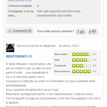
INDICAZIONI UTILI
sì
Lettura consigliata
Solo agli appassionati della saga,
Consigliato a chi ha
assolutamente impossibile
letto...
Commenti (0)
Trovi utile questa opinione?
7
0
Opinione inserita da
Mephixto
26 Marzo, 2012
Voto medio
4.3
BENTORNATI !!!
Stile
4.0
E' bello ritrovare i vecchi amici, che
Contenuto
3.0
per un motivo o per un altro si sono
Piacevolezza
5.0
persi di vista ... una rimpatriata in
cui ci si racconta quello che è
successo e si discute su come si è diventati e su cosa si intende farre
prossimamente.
Ecco i guerieri del ghiaccio è un po' così.
Ritornano i protagonisti storici, e non mancheranno i colpi di scena.
Chi ha seguito la saga sa cosa intendo, e chi non l'ha seguita è ora che ci
si dedichi.
Non c'è molto da dire, se non che: il ritorno dei personaggi che Martin