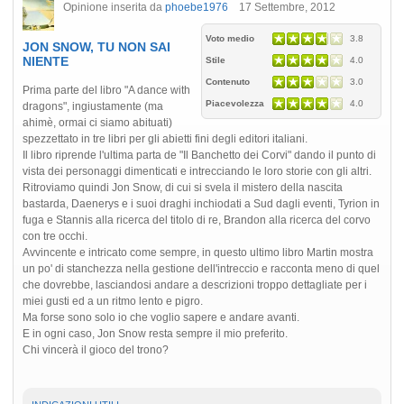
Opinione inserita da
phoebe1976
17 Settembre, 2012
Voto medio
3.8
JON SNOW, TU NON SAI
NIENTE
Stile
4.0
Contenuto
3.0
Prima parte del libro "A dance with
Piacevolezza
4.0
dragons", ingiustamente (ma
ahimè, ormai ci siamo abituati)
spezzettato in tre libri per gli abietti fini degli editori italiani.
Il libro riprende l'ultima parta de "Il Banchetto dei Corvi" dando il punto di
vista dei personaggi dimenticati e intrecciando le loro storie con gli altri.
Ritroviamo quindi Jon Snow, di cui si svela il mistero della nascita
bastarda, Daenerys e i suoi draghi inchiodati a Sud dagli eventi, Tyrion in
fuga e Stannis alla ricerca del titolo di re, Brandon alla ricerca del corvo
con tre occhi.
Avvincente e intricato come sempre, in questo ultimo libro Martin mostra
un po' di stanchezza nella gestione dell'intreccio e racconta meno di quel
che dovrebbe, lasciandosi andare a descrizioni troppo dettagliate per i
miei gusti ed a un ritmo lento e pigro.
Ma forse sono solo io che voglio sapere e andare avanti.
E in ogni caso, Jon Snow resta sempre il mio preferito.
Chi vincerà il gioco del trono?