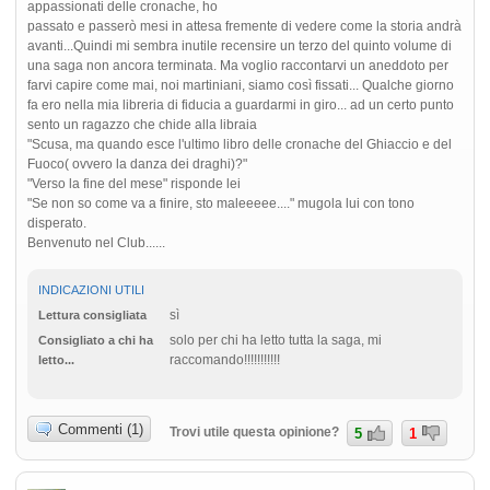
appassionati delle cronache, ho
passato e passerò mesi in attesa fremente di vedere come la storia andrà
avanti...Quindi mi sembra inutile recensire un terzo del quinto volume di
una saga non ancora terminata. Ma voglio raccontarvi un aneddoto per
farvi capire come mai, noi martiniani, siamo così fissati... Qualche giorno
fa ero nella mia libreria di fiducia a guardarmi in giro... ad un certo punto
sento un ragazzo che chide alla libraia
"Scusa, ma quando esce l'ultimo libro delle cronache del Ghiaccio e del
Fuoco( ovvero la danza dei draghi)?"
"Verso la fine del mese" risponde lei
"Se non so come va a finire, sto maleeeee...." mugola lui con tono
disperato.
Benvenuto nel Club......
INDICAZIONI UTILI
sì
Lettura consigliata
solo per chi ha letto tutta la saga, mi
Consigliato a chi ha
raccomando!!!!!!!!!!!
letto...
Commenti (1)
Trovi utile questa opinione?
5
1