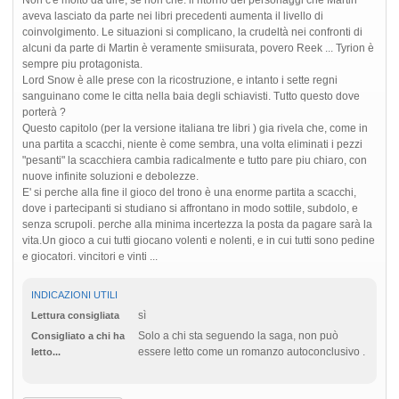
aveva lasciato da parte nei libri precedenti aumenta il livello di
coinvolgimento. Le situazioni si complicano, la crudeltà nei confronti di
alcuni da parte di Martin è veramente smiisurata, povero Reek ... Tyrion è
sempre piu protagonista.
Lord Snow è alle prese con la ricostruzione, e intanto i sette regni
sanguinano come le citta nella baia degli schiavisti. Tutto questo dove
porterà ?
Questo capitolo (per la versione italiana tre libri ) gia rivela che, come in
una partita a scacchi, niente è come sembra, una volta eliminati i pezzi
"pesanti" la scacchiera cambia radicalmente e tutto pare piu chiaro, con
nuove infinite soluzioni e debolezze.
E' si perche alla fine il gioco del trono è una enorme partita a scacchi,
dove i partecipanti si studiano si affrontano in modo sottile, subdolo, e
senza scrupoli. perche alla minima incertezza la posta da pagare sarà la
vita.Un gioco a cui tutti giocano volenti e nolenti, e in cui tutti sono pedine
e giocatori. vincitori e vinti ...
INDICAZIONI UTILI
sì
Lettura consigliata
Solo a chi sta seguendo la saga, non può
Consigliato a chi ha
essere letto come un romanzo autoconclusivo .
letto...