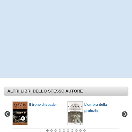
ALTRI LIBRI DELLO STESSO AUTORE
l
Il trono di spade
L'ombra della
profezia