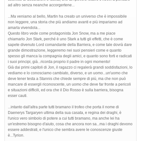
ad altro senza neanche accorgertene...
...Ma veniamo al bello, Martin ha creato un universo che è impossibile
non leggere, una storia che più andiamo avanti e più impariamo ad
amarla vivendola...
Questo libro vede come protagonista Jon Snow, ma a me piace
chiamarlo Jon Stark, perché è uno Stark a tutti gli effetti, che è come
sapete divenuto Lord comandante della Barriera, e come tale dovrà dare
grande dimostrazione, leggeremo nei suoi pensieri come e quanto
spesso gli manca la compagnia degli amici, e quanto sono forti e radicati
i suoi principi, già...ricorda proprio il padre in ogni momento!
Già dai primi capitoli di Jon, il ragazzo ci regalerà grandi soddisfazioni, lo
vediamo e lo conosciamo cambiato, diverso, e un uomo...un'uomo che
deve tener testa a Stannis che chiede sempre di più, ma che non può
mancare di essergli riconoscente, un uomo che deve far fronte a pericoli
e situazioni difficili, ed ora che il Dio Rosso è sulla barriera, bisogna
esser cauti.
...intanto dall'altra parte tutti bramano il trofeo che porta il nome di
Daenerys Targaryen ultima della sua casata, e regina dei draghi, è
l'unico vero simbolo di potere a cui tutti bramano, ma anche lei ha
un'estremo bisogno d'aiuto, cosa che ancora non sa...ma i draghi devono
essere addestrati, e l'unico che sembra avere le conoscenze giuste
è...Tyrion.