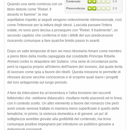
Contenuto
2.0
Quando una serie comincia con un
Piacevolezza
2.0
titolo debole come "Rebel. Il
deserto in fiamme", le mie
aspettative rispetto ai seguiti vengono notevolmente ridimensionate, così
come l'interesse per la lettura degli stessi. Lasciata passare l'intera
estate, mi sono però decisa a proseguire con "Rebel. Il tradimento", un
secondo capitolo che conferma in toto i difetti del suo predecessore
riuscendo comunque a fare qualche timido passo in avanti.
Dopo un salto temporale di ben sei mesi ritroviamo Amani come membro
a pieno titolo della rivolta capeggiata dal cosiddetto Prinicipe Ribelle
Ahmed contro lo strapotere del Sultano. Una serie di circostanze porta
però la ragazza proprio all'interno dell'harem del sovrano, dal quale tenta
di lavorare come spia a favore dei ribelli. Questa missione le permette di
ritrovare alcune vecchie conoscenze e di scoprire quali siano i progetti
del loro antagonista sul lungo periodo.
A fare da intercalare tra un'avventura e l'altra troviamo dei racconti
folkloristici che -sebbene didascalici- risultano molto piacevoli ed in linea
con il contesto scelto. Un altro elemento a favore del romanzo che però
avrei voluto venisse trattato in maniera meno superficiale è quello delle
tematiche; in primis, la violenza domestica e di genere: un po' di
sottigliezza avrebbe giovato alla godibilità del contenuto, ma trovo
comunque positivo impegnarsi per introdurre un pubblico giovane a
determinati argomenti.