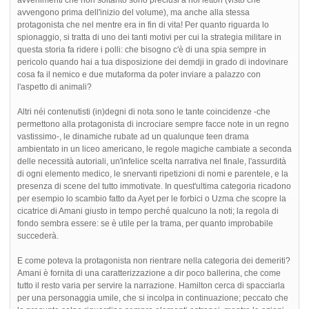
avvengono prima dell'inizio del volume), ma anche alla stessa
protagonista che nel mentre era in fin di vita! Per quanto riguarda lo
spionaggio, si tratta di uno dei tanti motivi per cui la strategia militare in
questa storia fa ridere i polli: che bisogno c'è di una spia sempre in
pericolo quando hai a tua disposizione dei demdji in grado di indovinare
cosa fa il nemico e due mutaforma da poter inviare a palazzo con
l'aspetto di animali?
Altri néi contenutisti (in)degni di nota sono le tante coincidenze -che
permettono alla protagonista di incrociare sempre facce note in un regno
vastissimo-, le dinamiche rubate ad un qualunque teen drama
ambientato in un liceo americano, le regole magiche cambiate a seconda
delle necessità autoriali, un'infelice scelta narrativa nel finale, l'assurdità
di ogni elemento medico, le snervanti ripetizioni di nomi e parentele, e la
presenza di scene del tutto immotivate. In quest'ultima categoria ricadono
per esempio lo scambio fatto da Ayet per le forbici o Uzma che scopre la
cicatrice di Amani giusto in tempo perché qualcuno la noti; la regola di
fondo sembra essere: se è utile per la trama, per quanto improbabile
succederà.
E come poteva la protagonista non rientrare nella categoria dei demeriti?
Amani è fornita di una caratterizzazione a dir poco ballerina, che come
tutto il resto varia per servire la narrazione. Hamilton cerca di spacciarla
per una personaggia umile, che si incolpa in continuazione; peccato che