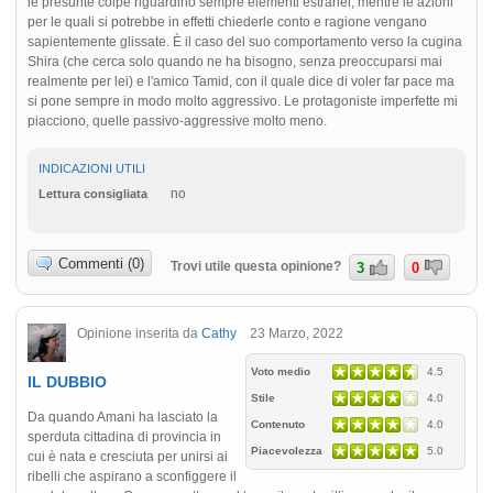
le presunte colpe riguardino sempre elementi estranei, mentre le azioni
per le quali si potrebbe in effetti chiederle conto e ragione vengano
sapientemente glissate. È il caso del suo comportamento verso la cugina
Shira (che cerca solo quando ne ha bisogno, senza preoccuparsi mai
realmente per lei) e l'amico Tamid, con il quale dice di voler far pace ma
si pone sempre in modo molto aggressivo. Le protagoniste imperfette mi
piacciono, quelle passivo-aggressive molto meno.
INDICAZIONI UTILI
no
Lettura consigliata
Commenti (0)
Trovi utile questa opinione?
3
0
Opinione inserita da
Cathy
23 Marzo, 2022
Voto medio
4.5
IL DUBBIO
Stile
4.0
Da quando Amani ha lasciato la
Contenuto
4.0
sperduta cittadina di provincia in
Piacevolezza
5.0
cui è nata e cresciuta per unirsi ai
ribelli che aspirano a sconfiggere il