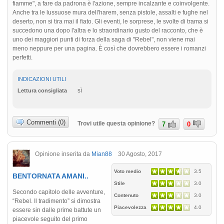
fiamme", a fare da padrona è l'azione, sempre incalzante e coinvolgente.
Anche tra le lussuose mura dell'harem, senza pistole, assalti e fughe nel
deserto, non si tira mai il fiato. Gli eventi, le sorprese, le svolte di trama si
succedono una dopo l'altra e lo straordinario gusto del racconto, che è
uno dei maggiori punti di forza della saga di "Rebel", non viene mai
meno neppure per una pagina. È così che dovrebbero essere i romanzi
perfetti.
INDICAZIONI UTILI
sì
Lettura consigliata
Commenti (0)
Trovi utile questa opinione?
7
0
Opinione inserita da
Mian88
30 Agosto, 2017
Voto medio
3.5
BENTORNATA AMANI..
Stile
3.0
Secondo capitolo delle avventure,
Contenuto
3.0
“Rebel. Il tradimento” si dimostra
Piacevolezza
4.0
essere sin dalle prime battute un
piacevole seguito del primo