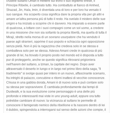
crudele sultano Oman e mettere sul trono il suo legittimo erede, il
Principe Ribelle, è cambiato tutto. Ha combattuto al fianco di Amhed,
Shazad, Jin, Hala, Imin, è diventata una di loro e per loro ha versato il
suo sangue. Ha scoperto cosa significa dare la propria vita per gli altri e
amare un'altra persona più di tutto il resto. Ha svelato il mistero delle sue
origini e ha iniziato a scoprire chi è davvero. Ha imparato a essere parte
di qualcosa, a lottare con i suoi compagni come un sol uomo, a credere
in una missione che non sia soltanto la propria libertà, ma quella di tutta il
Miraji, stretto nella morsa di un sovrano usurpatore che ha venduto il
paese agli stranieri, opprime il suo popolo e schiaccia ogni opposizione
senza pietà. Non è più la ragazzina che credeva solo in se stessa e
combatteva solo per se stessa. Adesso Amani crede in qualcosa di più
grande di lei, ha trovato il proprio posto nel mondo ed è disposta a tutto
pur di proteggerlo, anche se questo significa ritrovarsi prigioniera
nell'harem del sultano, a Izman, la capitale del regno. Dopo aver
attraversato il deserto in lungo e in largo nel primo libro della saga, "Il
tradimento" si svolge quasi per intero in un nuovo, affascinante scenario,
fra intrighi di palazzo, concubine e ritorni inattesi di vecchie conoscenze.
Chiusa in una gabbia dorata, Amani è di nuovo sola e può contare solo
su stessa per sopravvivere. È cambiata profondamente dai tempi di
Dustwalk, e la sua evoluzione come personaggio è una delle più
profonde e interessanti mai viste in uno young-adult, eppure ora tutto
potrebbe cambiare di nuovo: la vicinanza al sultano le permette di
conoscere il famigerato nemico della ribellione e fa nascere dentro di lei
il dubbio, spingendola a interrogarsi sul senso delle azioni che compie, il