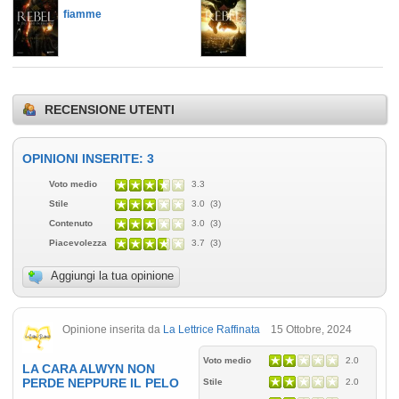
fiamme
RECENSIONE UTENTI
OPINIONI INSERITE: 3
Voto medio
3.3
Stile
3.0 (3)
Contenuto
3.0 (3)
Piacevolezza
3.7 (3)
Aggiungi la tua opinione
Opinione inserita da
La Lettrice Raffinata
15 Ottobre, 2024
Voto medio
2.0
LA CARA ALWYN NON
PERDE NEPPURE IL PELO
Stile
2.0