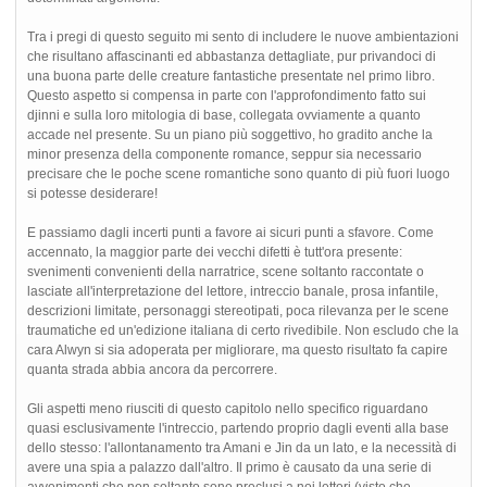
Tra i pregi di questo seguito mi sento di includere le nuove ambientazioni
che risultano affascinanti ed abbastanza dettagliate, pur privandoci di
una buona parte delle creature fantastiche presentate nel primo libro.
Questo aspetto si compensa in parte con l'approfondimento fatto sui
djinni e sulla loro mitologia di base, collegata ovviamente a quanto
accade nel presente. Su un piano più soggettivo, ho gradito anche la
minor presenza della componente romance, seppur sia necessario
precisare che le poche scene romantiche sono quanto di più fuori luogo
si potesse desiderare!
E passiamo dagli incerti punti a favore ai sicuri punti a sfavore. Come
accennato, la maggior parte dei vecchi difetti è tutt'ora presente:
svenimenti convenienti della narratrice, scene soltanto raccontate o
lasciate all'interpretazione del lettore, intreccio banale, prosa infantile,
descrizioni limitate, personaggi stereotipati, poca rilevanza per le scene
traumatiche ed un'edizione italiana di certo rivedibile. Non escludo che la
cara Alwyn si sia adoperata per migliorare, ma questo risultato fa capire
quanta strada abbia ancora da percorrere.
Gli aspetti meno riusciti di questo capitolo nello specifico riguardano
quasi esclusivamente l'intreccio, partendo proprio dagli eventi alla base
dello stesso: l'allontanamento tra Amani e Jin da un lato, e la necessità di
avere una spia a palazzo dall'altro. Il primo è causato da una serie di
avvenimenti che non soltanto sono preclusi a noi lettori (visto che