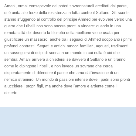
Amani, ormai consapevole dei poteri sovrannaturali ereditati dal padre,
si è unita alle forze della resistenza in lotta contro il Sultano. Gli scontri
stanno sfuggendo al controllo del principe Ahmed per evolvere verso una
guerra che i ribelli non sono ancora pronti a vincere: quando in una
remota città del deserto la filosofia della ribellione viene usata per
giustificare un massacro, anche tra i seguaci di Ahmed scoppiano i primi
profondi contrasti. Segreti e antichi rancori familiari, agguati, tradimenti,
un susseguirsi di colpi di scena in un mondo in cui nulla è ciò che
sembra: Amani arriverà a chiedersi se davvero il Sultano è un tiranno,
come lo dipingono i ribelli, e non invece un sovrano che cerca
disperatamente di difendere il paese che ama dall'invasione di un
nemico straniero. Un mondo di passioni intense dove i padri sono pronti
a uccidere i propri figli, ma anche dove l'amore è ardente come il
deserto.