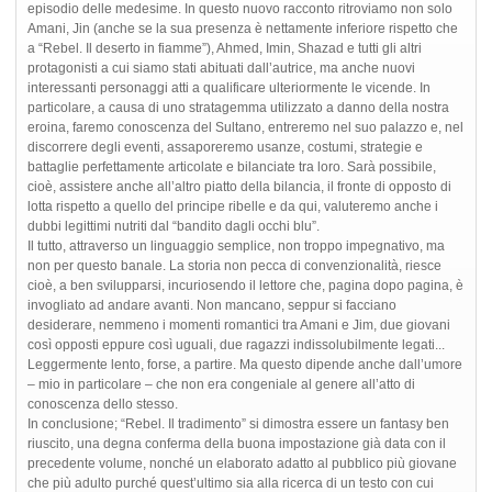
episodio delle medesime. In questo nuovo racconto ritroviamo non solo
Amani, Jin (anche se la sua presenza è nettamente inferiore rispetto che
a “Rebel. Il deserto in fiamme”), Ahmed, Imin, Shazad e tutti gli altri
protagonisti a cui siamo stati abituati dall’autrice, ma anche nuovi
interessanti personaggi atti a qualificare ulteriormente le vicende. In
particolare, a causa di uno stratagemma utilizzato a danno della nostra
eroina, faremo conoscenza del Sultano, entreremo nel suo palazzo e, nel
discorrere degli eventi, assaporeremo usanze, costumi, strategie e
battaglie perfettamente articolate e bilanciate tra loro. Sarà possibile,
cioè, assistere anche all’altro piatto della bilancia, il fronte di opposto di
lotta rispetto a quello del principe ribelle e da qui, valuteremo anche i
dubbi legittimi nutriti dal “bandito dagli occhi blu”.
Il tutto, attraverso un linguaggio semplice, non troppo impegnativo, ma
non per questo banale. La storia non pecca di convenzionalità, riesce
cioè, a ben svilupparsi, incuriosendo il lettore che, pagina dopo pagina, è
invogliato ad andare avanti. Non mancano, seppur si facciano
desiderare, nemmeno i momenti romantici tra Amani e Jim, due giovani
così opposti eppure così uguali, due ragazzi indissolubilmente legati...
Leggermente lento, forse, a partire. Ma questo dipende anche dall’umore
– mio in particolare – che non era congeniale al genere all’atto di
conoscenza dello stesso.
In conclusione; “Rebel. Il tradimento” si dimostra essere un fantasy ben
riuscito, una degna conferma della buona impostazione già data con il
precedente volume, nonché un elaborato adatto al pubblico più giovane
che più adulto purché quest’ultimo sia alla ricerca di un testo con cui