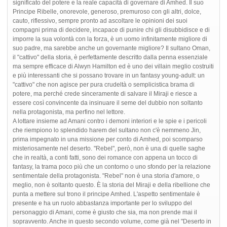
significato del potere e la reale capacità di governare di Amhed. Il suo
Principe Ribelle, onorevole, generoso, premuroso con gli altri, dolce,
cauto, riflessivo, sempre pronto ad ascoltare le opinioni dei suoi
compagni prima di decidere, incapace di punire chi gli disubbidisce e di
imporre la sua volontà con la forza, è un uomo infinitamente migliore di
suo padre, ma sarebbe anche un governante migliore? Il sultano Oman,
il "cattivo" della storia, è perfettamente descritto dalla penna essenziale
ma sempre efficace di Alwyn Hamilton ed è uno dei villain meglio costruiti
e più interessanti che si possano trovare in un fantasy young-adult: un
"cattivo" che non agisce per pura crudeltà o semplicistica brama di
potere, ma perché crede sinceramente di salvare il Miraji e riesce a
essere così convincente da insinuare il seme del dubbio non soltanto
nella protagonista, ma perfino nel lettore.
A lottare insieme ad Amani contro i demoni interiori e le spie e i pericoli
che riempiono lo splendido harem del sultano non c'è nemmeno Jin,
prima impegnato in una missione per conto di Amhed, poi scomparso
misteriosamente nel deserto. "Rebel", però, non è una di quelle saghe
che in realtà, a conti fatti, sono dei romance con appena un tocco di
fantasy, la trama poco più che un contorno o uno sfondo per la relazione
sentimentale della protagonista. "Rebel" non è una storia d'amore, o
meglio, non è soltanto questo. È la storia del Miraji e della ribellione che
punta a mettere sul trono il principe Amhed. L'aspetto sentimentale è
presente e ha un ruolo abbastanza importante per lo sviluppo del
personaggio di Amani, come è giusto che sia, ma non prende mai il
sopravvento. Anche in questo secondo volume, come già nel "Deserto in