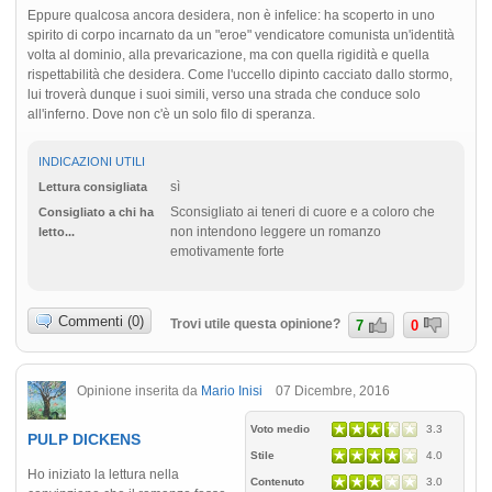
Eppure qualcosa ancora desidera, non è infelice: ha scoperto in uno
spirito di corpo incarnato da un "eroe" vendicatore comunista un'identità
volta al dominio, alla prevaricazione, ma con quella rigidità e quella
rispettabilità che desidera. Come l'uccello dipinto cacciato dallo stormo,
lui troverà dunque i suoi simili, verso una strada che conduce solo
all'inferno. Dove non c'è un solo filo di speranza.
INDICAZIONI UTILI
sì
Lettura consigliata
Sconsigliato ai teneri di cuore e a coloro che
Consigliato a chi ha
non intendono leggere un romanzo
letto...
emotivamente forte
Commenti (0)
Trovi utile questa opinione?
7
0
Opinione inserita da
Mario Inisi
07 Dicembre, 2016
Voto medio
3.3
PULP DICKENS
Stile
4.0
Ho iniziato la lettura nella
Contenuto
3.0