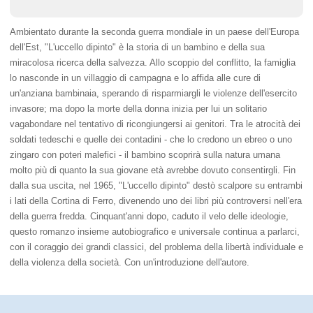
Ambientato durante la seconda guerra mondiale in un paese dell'Europa
dell'Est, "L'uccello dipinto" è la storia di un bambino e della sua
miracolosa ricerca della salvezza. Allo scoppio del conflitto, la famiglia
lo nasconde in un villaggio di campagna e lo affida alle cure di
un'anziana bambinaia, sperando di risparmiargli le violenze dell'esercito
invasore; ma dopo la morte della donna inizia per lui un solitario
vagabondare nel tentativo di ricongiungersi ai genitori. Tra le atrocità dei
soldati tedeschi e quelle dei contadini - che lo credono un ebreo o uno
zingaro con poteri malefici - il bambino scoprirà sulla natura umana
molto più di quanto la sua giovane età avrebbe dovuto consentirgli. Fin
dalla sua uscita, nel 1965, "L'uccello dipinto" destò scalpore su entrambi
i lati della Cortina di Ferro, divenendo uno dei libri più controversi nell'era
della guerra fredda. Cinquant'anni dopo, caduto il velo delle ideologie,
questo romanzo insieme autobiografico e universale continua a parlarci,
con il coraggio dei grandi classici, del problema della libertà individuale e
della violenza della società. Con un'introduzione dell'autore.