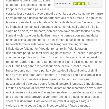
convinzione che il romanzo fosse
Piacevolezza
3.0
autobiografico. Ma la storia sembra
troppo feroce e cruda per essere
vera; se fosse vera, è davvero meglio diventare albero come nel romanzo
La vegetariana piuttosto che appartenere alla razza umana. In ogni caso
la valutazione del libro è legata all'autenticità della storia. Se vera, quindi
se è una testimonianza il punteggio sul contenuto salirebbe a 5 . Se la
storia non è vera, d'altra parte, non capisco dove sia diretto tutto questo
fiume di violenza e bestialità disumana che permea ogni pagina dalla
prima all'ultima facendo pensare alla camera a gas come a una sorte di
benevola forma di eutanasia per cui bisognerebbe ringraziare.
Il titolo dà perfettamente l'idea del romanzo. In Polonia era un
divertimento per gli abitanti del villaggio catturare un uccello, dipingere le
sue piume e poi lasciarlo libero. Lo stormo lo faceva a pezzi. In questo
romanzo l'ebreo, il narratore (un bambino di 7 anni all'inizio del romanzo
e di 11 alla fine) hanno la stessa funzione di quell'uccello. Ma se
l'uccello-uomo non muore per la violenza degli attacchi dei suoi simili
non gli resta che adeguarsi e imparare la violenza fino a passare all'uso
della violenza come difesa (uso quasi involontario e comunque
necessario) alla violenza come forma di potere. Il romanzo è inquietante.
C'è una escalation di depravazione, di torture che il bambino deve subire
e di violenze a cui assiste. C'è anche una descrizione dettagliata di come
una persona possa arrivare a vendere l'anima al diavolo e cosa possa
sperare di ricavarne. L'arrivo dei calmucchi al villaggio e l'orgia di
violenza che ne segue è quasi insopportabile. Il finale è pseudo-