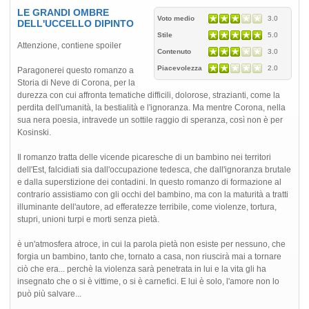
LE GRANDI OMBRE
Voto medio
3.0
DELL'UCCELLO DIPINTO
Stile
5.0
Attenzione, contiene spoiler
Contenuto
3.0
Piacevolezza
2.0
Paragonerei questo romanzo a
Storia di Neve di Corona, per la
durezza con cui affronta tematiche difficili, dolorose, strazianti, come la
perdita dell'umanità, la bestialità e l'ignoranza. Ma mentre Corona, nella
sua nera poesia, intravede un sottile raggio di speranza, così non è per
Kosinski.
Il romanzo tratta delle vicende picaresche di un bambino nei territori
dell'Est, falcidiati sia dall'occupazione tedesca, che dall'ignoranza brutale
e dalla superstizione dei contadini. In questo romanzo di formazione al
contrario assistiamo con gli occhi del bambino, ma con la maturità a tratti
illuminante dell'autore, ad efferatezze terribile, come violenze, tortura,
stupri, unioni turpi e morti senza pietà.
è un'atmosfera atroce, in cui la parola pietà non esiste per nessuno, che
forgia un bambino, tanto che, tornato a casa, non riuscirà mai a tornare
ciò che era... perchè la violenza sarà penetrata in lui e la vita gli ha
insegnato che o si è vittime, o si è carnefici. E lui è solo, l'amore non lo
può più salvare...