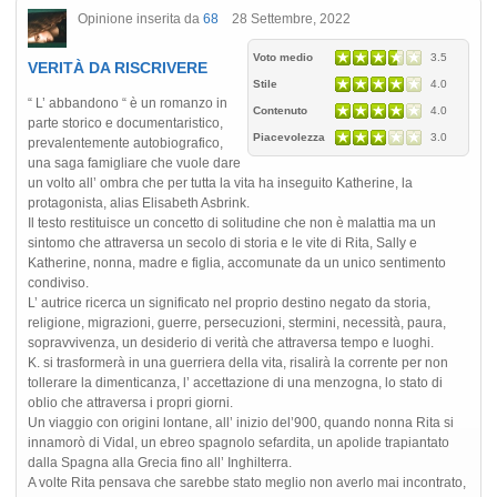
Opinione inserita da
68
28 Settembre, 2022
Voto medio
3.5
VERITÀ DA RISCRIVERE
Stile
4.0
“ L’ abbandono “ è un romanzo in
Contenuto
4.0
parte storico e documentaristico,
Piacevolezza
3.0
prevalentemente autobiografico,
una saga famigliare che vuole dare
un volto all’ ombra che per tutta la vita ha inseguito Katherine, la
protagonista, alias Elisabeth Asbrink.
Il testo restituisce un concetto di solitudine che non è malattia ma un
sintomo che attraversa un secolo di storia e le vite di Rita, Sally e
Katherine, nonna, madre e figlia, accomunate da un unico sentimento
condiviso.
L’ autrice ricerca un significato nel proprio destino negato da storia,
religione, migrazioni, guerre, persecuzioni, stermini, necessità, paura,
sopravvivenza, un desiderio di verità che attraversa tempo e luoghi.
K. si trasformerà in una guerriera della vita, risalirà la corrente per non
tollerare la dimenticanza, l’ accettazione di una menzogna, lo stato di
oblio che attraversa i propri giorni.
Un viaggio con origini lontane, all’ inizio del’900, quando nonna Rita si
innamorò di Vidal, un ebreo spagnolo sefardita, un apolide trapiantato
dalla Spagna alla Grecia fino all’ Inghilterra.
A volte Rita pensava che sarebbe stato meglio non averlo mai incontrato,