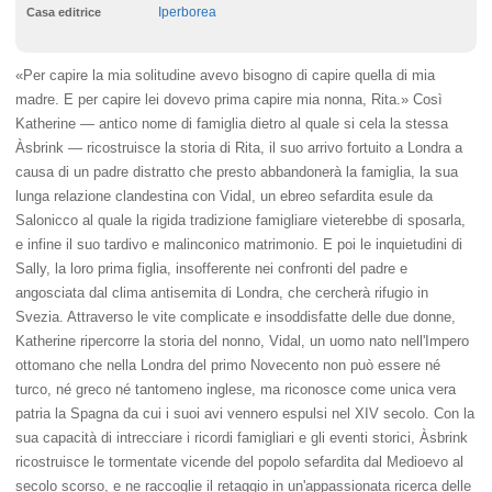
Iperborea
Casa editrice
«Per capire la mia solitudine avevo bisogno di capire quella di mia
madre. E per capire lei dovevo prima capire mia nonna, Rita.» Così
Katherine ― antico nome di famiglia dietro al quale si cela la stessa
Àsbrink ― ricostruisce la storia di Rita, il suo arrivo fortuito a Londra a
causa di un padre distratto che presto abbandonerà la famiglia, la sua
lunga relazione clandestina con Vidal, un ebreo sefardita esule da
Salonicco al quale la rigida tradizione famigliare vieterebbe di sposarla,
e infine il suo tardivo e malinconico matrimonio. E poi le inquietudini di
Sally, la loro prima figlia, insofferente nei confronti del padre e
angosciata dal clima antisemita di Londra, che cercherà rifugio in
Svezia. Attraverso le vite complicate e insoddisfatte delle due donne,
Katherine ripercorre la storia del nonno, Vidal, un uomo nato nell'Impero
ottomano che nella Londra del primo Novecento non può essere né
turco, né greco né tantomeno inglese, ma riconosce come unica vera
patria la Spagna da cui i suoi avi vennero espulsi nel XIV secolo. Con la
sua capacità di intrecciare i ricordi famigliari e gli eventi storici, Àsbrink
ricostruisce le tormentate vicende del popolo sefardita dal Medioevo al
secolo scorso, e ne raccoglie il retaggio in un'appassionata ricerca delle