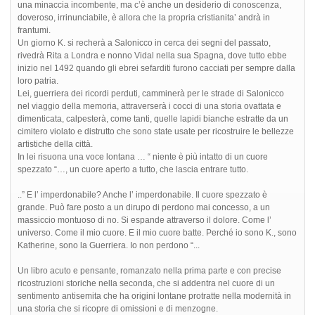
una minaccia incombente, ma c’è anche un desiderio di conoscenza,
doveroso, irrinunciabile, è allora che la propria cristianita’ andrà in
frantumi.
Un giorno K. si recherà a Salonicco in cerca dei segni del passato,
rivedrà Rita a Londra e nonno Vidal nella sua Spagna, dove tutto ebbe
inizio nel 1492 quando gli ebrei sefarditi furono cacciati per sempre dalla
loro patria.
Lei, guerriera dei ricordi perduti, camminerà per le strade di Salonicco
nel viaggio della memoria, attraverserà i cocci di una storia ovattata e
dimenticata, calpesterà, come tanti, quelle lapidi bianche estratte da un
cimitero violato e distrutto che sono state usate per ricostruire le bellezze
artistiche della città.
In lei risuona una voce lontana … “ niente è più intatto di un cuore
spezzato “…, un cuore aperto a tutto, che lascia entrare tutto.
..” E l’ imperdonabile? Anche l’ imperdonabile. Il cuore spezzato è
grande. Può fare posto a un dirupo di perdono mai concesso, a un
massiccio montuoso di no. Si espande attraverso il dolore. Come l’
universo. Come il mio cuore. E il mio cuore batte. Perché io sono K., sono
Katherine, sono la Guerriera. Io non perdono “...
Un libro acuto e pensante, romanzato nella prima parte e con precise
ricostruzioni storiche nella seconda, che si addentra nel cuore di un
sentimento antisemita che ha origini lontane protratte nella modernità in
una storia che si ricopre di omissioni e di menzogne.