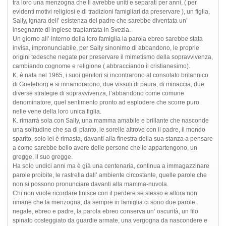
tra loro una menzogna che li avrebbe uniti e separati per anni, ( per
evidenti motivi religiosi e di tradizioni famigliari da preservare ), un figlia,
Sally, ignara dell’ esistenza del padre che sarebbe diventata un’
insegnante di inglese trapiantata in Svezia.
Un giorno all’ interno della loro famiglia la parola ebreo sarebbe stata
invisa, impronunciabile, per Sally sinonimo di abbandono, le proprie
origini tedesche negate per preservare il mimetismo della sopravvivenza,
cambiando cognome e religione ( abbracciando il cristianesimo).
K. è nata nel 1965, i suoi genitori si incontrarono al consolato britannico
di Goeteborg e si innamorarono, due vissuti di paura, di minaccia, due
diverse strategie di sopravvivenza, l’abbandono come comune
denominatore, quel sentimento pronto ad esplodere che scorre puro
nelle vene della loro unica figlia.
K. rimarrà sola con Sally, una mamma amabile e brillante che nasconde
una solitudine che sa di pianto, le sorelle altrove con il padre, il mondo
sparito, solo lei è rimasta, davanti alla finestra della sua stanza a pensare
a come sarebbe bello avere delle persone che le appartengono, un
gregge, il suo gregge.
Ha solo undici anni ma è già una centenaria, continua a immagazzinare
parole proibite, le rastrella dall’ ambiente circostante, quelle parole che
non si possono pronunciare davanti alla mamma-nuvola.
Chi non vuole ricordare finisce con il perdere se stesso e allora non
rimane che la menzogna, da sempre in famiglia ci sono due parole
negate, ebreo e padre, la parola ebreo conserva un’ oscurità, un filo
spinato costeggiato da guardie armate, una vergogna da nascondere e