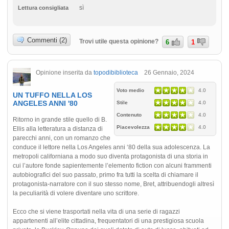
sì
Lettura consigliata
Commenti (2)
Trovi utile questa opinione?
6
1
Opinione inserita da
topodibiblioteca
26 Gennaio, 2024
Voto medio
4.0
UN TUFFO NELLA LOS
ANGELES ANNI '80
Stile
4.0
Contenuto
4.0
Ritorno in grande stile quello di B.
Piacevolezza
4.0
Ellis alla letteratura a distanza di
parecchi anni, con un romanzo che
conduce il lettore nella Los Angeles anni ‘80 della sua adolescenza. La
metropoli californiana a modo suo diventa protagonista di una storia in
cui l’autore fonde sapientemente l’elemento fiction con alcuni frammenti
autobiografici del suo passato, primo fra tutti la scelta di chiamare il
protagonista-narratore con il suo stesso nome, Bret, attribuendogli altresì
la peculiarità di volere diventare uno scrittore.
Ecco che si viene trasportati nella vita di una serie di ragazzi
appartenenti all’elite cittadina, frequentatori di una prestigiosa scuola