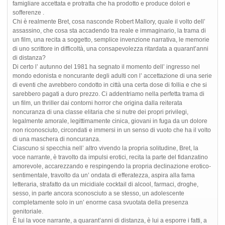
famigliare accettata e protratta che ha prodotto e produce dolori e
sofferenze .
Chi è realmente Bret, cosa nasconde Robert Mallory, quale il volto dell’
assassino, che cosa sta accadendo tra reale e immaginario, la trama di
un film, una recita a soggetto, semplice invenzione narrativa, le memorie
di uno scrittore in difficoltà, una consapevolezza ritardata a quarant’anni
di distanza?
Di certo l’ autunno del 1981 ha segnato il momento dell’ ingresso nel
mondo edonista e noncurante degli adulti con l’ accettazione di una serie
di eventi che avrebbero condotto in città una certa dose di follia e che si
sarebbero pagati a duro prezzo. Ci addentriamo nella perfetta trama di
un film, un thriller dai contorni horror che origina dalla reiterata
noncuranza di una classe elitaria che si nutre dei propri privilegi,
legalmente amorale, legittimamente cinica, giovani in fuga da un dolore
non riconosciuto, circondati e immersi in un senso di vuoto che ha il volto
di una maschera di noncuranza.
Ciascuno si specchia nell’ altro vivendo la propria solitudine, Bret, la
voce narrante, è travolto da impulsi erotici, recita la parte del fidanzatino
amorevole, accarezzando e respingendo la propria declinazione erotico-
sentimentale, travolto da un’ ondata di efferatezza, aspira alla fama
letteraria, strafatto da un micidiale cocktail di alcool, farmaci, droghe,
sesso, in parte ancora sconosciuto a se stesso, un adolescente
completamente solo in un’ enorme casa svuotata della presenza
genitoriale.
È lui la voce narrante, a quarant’anni di distanza, è lui a esporre i fatti, a