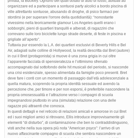
privata, la Buckley. Ognuno dei quali dotato di auto di lusso, abituati ad
organizzare ed a partecipare a sontuosi party alcolici a bordo piscina di
ville altrettanto sontuose, abusando di droghe, di psico farmaci per
stordirsi (e per superare l'orrore della quotidianità): “nonostante
vivessimo nella teoricamente glamour Los Angeles quelli erano i
sobborghi, pieni di quartieri tranquilli e alberati, di ragazzini che
correvano sulle loro biciclette lungo strade deserte, di feste in piscina e
grigliate all’aperto”.
Tuttavia pur essendo la L.A. dei quartieri esclusivi di Beverly Hills e Bel
Air, adagiati sulle colline di Hollywood, la realtà descritta dal Bret (autore)
in cui il Bret (protagonista) si muove è una zona grigia in cui oltre
l’apparente facciata di spensieratezza e l’ottimismo sfrenato
accompagnato dal sottofondo delle hit musicali del periodo, si nasconde
una crisi esistenziale, spesso alimentata da famiglie poco presenti. Bret
deve fare i conti con un momento di passaggio dall’età adolescenziale a
quella matura, scoprendo la propria identità sessuale ed avendo la
percezione che, per timore e per non esporsi, è preferibile nascondere la
propria omosessualità e l’attrazione verso i compagni di scuola
impegnandosi piuttosto in una (simulata) relazione con una delle
ragazze più attraenti che conosca.
In questi dettagli e nel reticolo di relazioni amicali e amorose in cui Bret
ed i suoi migliori amici si ritrovano, Ellis introduce improvvisamente gli
elementi “di disturbo”, di contaminazione che ben lo contraddistinguono,
visti anche nella sua opera più nota “American psyco”: l’arrivo di un
nuovo affascinante compagno di scuola che sembra nascondere un