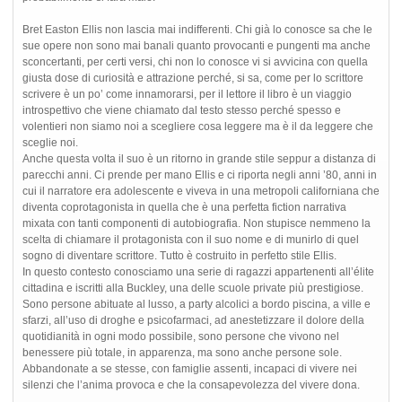
Bret Easton Ellis non lascia mai indifferenti. Chi già lo conosce sa che le
sue opere non sono mai banali quanto provocanti e pungenti ma anche
sconcertanti, per certi versi, chi non lo conosce vi si avvicina con quella
giusta dose di curiosità e attrazione perché, si sa, come per lo scrittore
scrivere è un po’ come innamorarsi, per il lettore il libro è un viaggio
introspettivo che viene chiamato dal testo stesso perché spesso e
volentieri non siamo noi a scegliere cosa leggere ma è il da leggere che
sceglie noi.
Anche questa volta il suo è un ritorno in grande stile seppur a distanza di
parecchi anni. Ci prende per mano Ellis e ci riporta negli anni ’80, anni in
cui il narratore era adolescente e viveva in una metropoli californiana che
diventa coprotagonista in quella che è una perfetta fiction narrativa
mixata con tanti componenti di autobiografia. Non stupisce nemmeno la
scelta di chiamare il protagonista con il suo nome e di munirlo di quel
sogno di diventare scrittore. Tutto è costruito in perfetto stile Ellis.
In questo contesto conosciamo una serie di ragazzi appartenenti all’élite
cittadina e iscritti alla Buckley, una delle scuole private più prestigiose.
Sono persone abituate al lusso, a party alcolici a bordo piscina, a ville e
sfarzi, all’uso di droghe e psicofarmaci, ad anestetizzare il dolore della
quotidianità in ogni modo possibile, sono persone che vivono nel
benessere più totale, in apparenza, ma sono anche persone sole.
Abbandonate a se stesse, con famiglie assenti, incapaci di vivere nei
silenzi che l’anima provoca e che la consapevolezza del vivere dona.