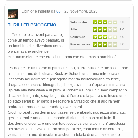
Opinione inserita da
68
23 Novembre, 2023
Voto medio
3.0
THRILLER PSICOGENO
Stile
3.0
….” se quelle canzoni parlavano,
Contenuto
3.0
come un tempo avevo pensato, di
Piacevolezza
3.0
un bambino che diventava uomo,
ora parlavano anche, per il
cinquantaseienne che ero, di un uomo che era rimasto bambino”…
“ Schegge “ è un ritorno ai primi anni ‘80, al Bret studente diciassettenne
all’ ultimo anno dell’ elitaria Buckley School, una trama intrecciata e
incastrata nel delirante e psicogeno mondo holliwoodiano tra feste,
droga, alcool, sesso, filmografia, che sguazza in un’ epoca minimalista
ispirata alla new wave e al punk, è Robert Mallory, un nuovo compagno
di classe intrigante, sexy, bugiardo, è l’orrore e la paura che incute uno
spietato serial killer detto il Pescatore a Strascico che si aggira nell’
ombra torturando e sventrando giovani corpi.
Giochi proibiti, desideri impuri, assenze genitoriali, ricchezza sfacciata,
gesti estremi e annoiati, un mondo di niente che aspira al tutto, il
desiderio di diventare uno scrittore, vuoto esistenziale in un’ anestesia
del presente che vive di narrazioni parallele, confluenti e discordanti, di
vicinanze lontane, di incubi, maschera artefatta di una dissoluzione