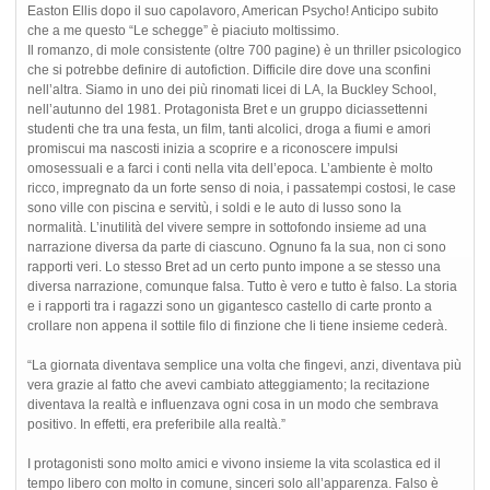
Easton Ellis dopo il suo capolavoro, American Psycho! Anticipo subito
che a me questo “Le schegge” è piaciuto moltissimo.
Il romanzo, di mole consistente (oltre 700 pagine) è un thriller psicologico
che si potrebbe definire di autofiction. Difficile dire dove una sconfini
nell’altra. Siamo in uno dei più rinomati licei di LA, la Buckley School,
nell’autunno del 1981. Protagonista Bret e un gruppo diciassettenni
studenti che tra una festa, un film, tanti alcolici, droga a fiumi e amori
promiscui ma nascosti inizia a scoprire e a riconoscere impulsi
omosessuali e a farci i conti nella vita dell’epoca. L’ambiente è molto
ricco, impregnato da un forte senso di noia, i passatempi costosi, le case
sono ville con piscina e servitù, i soldi e le auto di lusso sono la
normalità. L’inutilità del vivere sempre in sottofondo insieme ad una
narrazione diversa da parte di ciascuno. Ognuno fa la sua, non ci sono
rapporti veri. Lo stesso Bret ad un certo punto impone a se stesso una
diversa narrazione, comunque falsa. Tutto è vero e tutto è falso. La storia
e i rapporti tra i ragazzi sono un gigantesco castello di carte pronto a
crollare non appena il sottile filo di finzione che li tiene insieme cederà.
“La giornata diventava semplice una volta che fingevi, anzi, diventava più
vera grazie al fatto che avevi cambiato atteggiamento; la recitazione
diventava la realtà e influenzava ogni cosa in un modo che sembrava
positivo. In effetti, era preferibile alla realtà.”
I protagonisti sono molto amici e vivono insieme la vita scolastica ed il
tempo libero con molto in comune, sinceri solo all’apparenza. Falso è