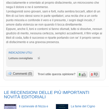
sfacciatamente e orientato al proprio disfacimento, un microcosmo che
nega il dolore e ne è sommerso.
I protagonisti sono giovani, sani e forti, nulla sembra toccarli, attori di un
film di cui loro stessi sono in parte spettatori, una recita che a un certo
punto miscela e confonde il vero e il presunto, i sogni dagli incubi, l’
amore dalla violenza se non quando li tocca direttamente.
Eppure, anche lì, toni e contorni si fanno sfumati, tutto si dissolve, nessun
giudizio di merito, nessuna certezza, semplici accadimenti, il film volge ai
titoli di coda, tutto è successo e riparte portando con se’ il proprio senso
di disfacimento e una gravosa presenza.
INDICAZIONI UTILI
sì
Lettura consigliata
Commenti (0)
Trovi utile questa opinione?
8
0
LE RECENSIONI DELLE PIÙ IMPORTANTI
NOVITÀ EDITORIALI
Il carnevale di Nizza e
La fame del Cigno