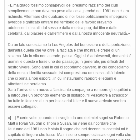
«E malgrado fossimo consapevoli del presunto razzismo del club
semplicemente non davamo peso alla cosa, perché nel 1981 non ci era
richiesto. Affermare che qualcuno di noi fosse politicamente impegnato
avrebbe significato entrare nel territorio delle favole: eravamo
adolescenti distratti dal sesso e dalla musica pop, dai film e dalle
celebrità, dal piacere e dall'effimero e dalla nostra innocente neutralità.»
Da un lato conosciamo la Los Angeles del benessere e della perfezione,
dall’altra quella che va oltre la facciata e che mostra le crepe di un
sistema. Ma la vita non attende, passa. Oggi si è adolescenti, domani si è
uomini e questo è forse uno dei passaggi, in generale, più difficili del
nostro vivere. Sono anni in cui ci scopriamo davvero, in cui conosciamo
della nostra identità sessuale, ivi compresi una omosessualità latente
che ci porta a non esporci, in cui instauriamo rapporti e legami e
altrettanti ne perdiamo.
Sarà l’arrivo di un nuovo affascinante compagno a rompere gli equilibri e
a introdurre un profondo elemento di disturbo. “Il Pescatore a strascico”
ha tutte le fattezze di un perfetto serial killer e il nuovo arrivato sembra
esservi collegato.
«[…] E certe volte, quando mi sveglio da uno dei miei sogni su Robert o
Matt o Ryan Vaughn o Thom o Susan, mi viene da ricordare che
l'autunno del 1981 non è stato il sogno che nei decenni successivi mi è
capitato di fingere che fosse. Ma mi sono sempre eclissato ogni volta che