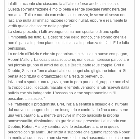
infatti il racconto che ciascuno fa all’altro e forse anche a se stesso.
Questa sovranarrazione è molto bella e rende speciale l’atmosfera del
romanzo. Tutto è narrato con estrema chiarezza, le scene di sesso non
lasciano nulla all’immaginazione (proprio nulla), eppure è realmente la
verità quella che scorre nelle pagine?
La storia procede, i fatti avvengono, ma non spostano di uno spillo
l’immobilità del tutto. E la descrizione dello sfondo, che sfondo che tale
non è, passa in primo piano, con la stessa importanza dei fatti. Ed è fatta
benissimo.
La notizia all’inizio è che sta per arrivare in classe un nuovo compagno,
Robert Mallory. La cosa passa sottotono, non desta interesse particolare
nel piccolo gruppo di amici del quale Bret fa parte (due coppie, Bret e
Debbie, Susan e Tom e alcuni altri compagni che gli girano intorno). Si
pensa addirittura di organizzargli una festa di benvenuto.
Inizia poi a sparire una ragazza, non fa però parte del gruppo e non ci si
fa troppo caso. I dettagli, macabri e terribili, vengono tenuti riservati dalla
polizia che sta indagando. L’assassino viene soprannominato “il
pescatore a strascico”.
Nel frattempo il protagonista, Bret, inizia a sentirsi a disagio e disturbato
dal nuovo compagno che pare inseguirlo e controllarlo fino a crearsene
una vera paranoia. E mentre Bret vive in modo nascosto la propria
omosessualità, dissimulandola grazie al suo presentarsi al mondo con
Debbie, Robert Mallory sembra volerlo ostacolare anche in questo
percorso con gli amici. Bret inizia a supporre che quanto racconta Robert
in merito al suo passato non sia vero e che anzi nasconda molto che non