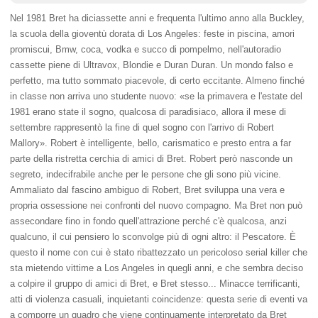
Nel 1981 Bret ha diciassette anni e frequenta l'ultimo anno alla Buckley,
la scuola della gioventù dorata di Los Angeles: feste in piscina, amori
promiscui, Bmw, coca, vodka e succo di pompelmo, nell'autoradio
cassette piene di Ultravox, Blondie e Duran Duran. Un mondo falso e
perfetto, ma tutto sommato piacevole, di certo eccitante. Almeno finché
in classe non arriva uno studente nuovo: «se la primavera e l'estate del
1981 erano state il sogno, qualcosa di paradisiaco, allora il mese di
settembre rappresentò la fine di quel sogno con l'arrivo di Robert
Mallory». Robert è intelligente, bello, carismatico e presto entra a far
parte della ristretta cerchia di amici di Bret. Robert però nasconde un
segreto, indecifrabile anche per le persone che gli sono più vicine.
Ammaliato dal fascino ambiguo di Robert, Bret sviluppa una vera e
propria ossessione nei confronti del nuovo compagno. Ma Bret non può
assecondare fino in fondo quell'attrazione perché c'è qualcosa, anzi
qualcuno, il cui pensiero lo sconvolge più di ogni altro: il Pescatore. È
questo il nome con cui è stato ribattezzato un pericoloso serial killer che
sta mietendo vittime a Los Angeles in quegli anni, e che sembra deciso
a colpire il gruppo di amici di Bret, e Bret stesso... Minacce terrificanti,
atti di violenza casuali, inquietanti coincidenze: questa serie di eventi va
a comporre un quadro che viene continuamente interpretato da Bret