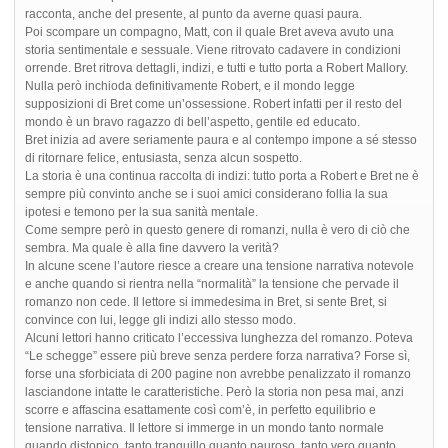
racconta, anche del presente, al punto da averne quasi paura.
Poi scompare un compagno, Matt, con il quale Bret aveva avuto una
storia sentimentale e sessuale. Viene ritrovato cadavere in condizioni
orrende. Bret ritrova dettagli, indizi, e tutti e tutto porta a Robert Mallory.
Nulla però inchioda definitivamente Robert, e il mondo legge
supposizioni di Bret come un’ossessione. Robert infatti per il resto del
mondo è un bravo ragazzo di bell’aspetto, gentile ed educato.
Bret inizia ad avere seriamente paura e al contempo impone a sé stesso
di ritornare felice, entusiasta, senza alcun sospetto.
La storia è una continua raccolta di indizi: tutto porta a Robert e Bret ne è
sempre più convinto anche se i suoi amici considerano follia la sua
ipotesi e temono per la sua sanità mentale.
Come sempre però in questo genere di romanzi, nulla è vero di ciò che
sembra. Ma quale è alla fine davvero la verità?
In alcune scene l’autore riesce a creare una tensione narrativa notevole
e anche quando si rientra nella “normalità” la tensione che pervade il
romanzo non cede. Il lettore si immedesima in Bret, si sente Bret, si
convince con lui, legge gli indizi allo stesso modo.
Alcuni lettori hanno criticato l’eccessiva lunghezza del romanzo. Poteva
“Le schegge” essere più breve senza perdere forza narrativa? Forse sì,
forse una sforbiciata di 200 pagine non avrebbe penalizzato il romanzo
lasciandone intatte le caratteristiche. Però la storia non pesa mai, anzi
scorre e affascina esattamente così com’è, in perfetto equilibrio e
tensione narrativa. Il lettore si immerge in un mondo tanto normale
quando distopico, tanto tranquillo quanto pauroso, tanto vero quanto