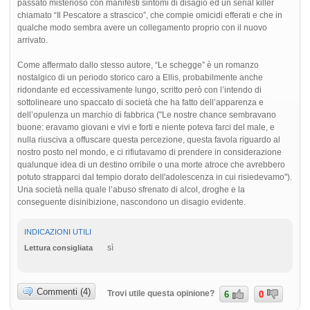
passato misterioso con manifesti sintomi di disagio ed un serial killer
chiamato “Il Pescatore a strascico”, che compie omicidi efferati e che in
qualche modo sembra avere un collegamento proprio con il nuovo
arrivato.
Come affermato dallo stesso autore, “Le schegge” è un romanzo
nostalgico di un periodo storico caro a Ellis, probabilmente anche
ridondante ed eccessivamente lungo, scritto però con l’intendo di
sottolineare uno spaccato di società che ha fatto dell’apparenza e
dell’opulenza un marchio di fabbrica ("Le nostre chance sembravano
buone: eravamo giovani e vivi e forti e niente poteva farci del male, e
nulla riusciva a offuscare questa percezione, questa favola riguardo al
nostro posto nel mondo, e ci rifiutavamo di prendere in considerazione
qualunque idea di un destino orribile o una morte atroce che avrebbero
potuto strapparci dal tempio dorato dell'adolescenza in cui risiedevamo").
Una società nella quale l’abuso sfrenato di alcol, droghe e la
conseguente disinibizione, nascondono un disagio evidente.
INDICAZIONI UTILI
sì
Lettura consigliata
Commenti (4)
Trovi utile questa opinione?
6
0