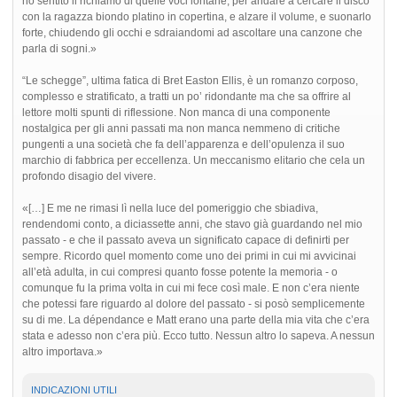
ho sentito il richiamo di quelle voci lontane, per andare a cercare il disco
con la ragazza biondo platino in copertina, e alzare il volume, e suonarlo
forte, chiudendo gli occhi e sdraiandomi ad ascoltare una canzone che
parla di sogni.»
“Le schegge”, ultima fatica di Bret Easton Ellis, è un romanzo corposo,
complesso e stratificato, a tratti un po’ ridondante ma che sa offrire al
lettore molti spunti di riflessione. Non manca di una componente
nostalgica per gli anni passati ma non manca nemmeno di critiche
pungenti a una società che fa dell’apparenza e dell’opulenza il suo
marchio di fabbrica per eccellenza. Un meccanismo elitario che cela un
profondo disagio del vivere.
«[…] E me ne rimasi lì nella luce del pomeriggio che sbiadiva,
rendendomi conto, a diciassette anni, che stavo già guardando nel mio
passato - e che il passato aveva un significato capace di definirti per
sempre. Ricordo quel momento come uno dei primi in cui mi avvicinai
all’età adulta, in cui compresi quanto fosse potente la memoria - o
comunque fu la prima volta in cui mi fece così male. E non c’era niente
che potessi fare riguardo al dolore del passato - si posò semplicemente
su di me. La dépendance e Matt erano una parte della mia vita che c’era
stata e adesso non c’era più. Ecco tutto. Nessun altro lo sapeva. A nessun
altro importava.»
INDICAZIONI UTILI