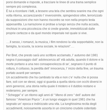
porsi domande e risposte, a tracciare le linee di una trama semplice
sempre più complessa.
È lui a ricordare i fatti, a tessere una tela che sembra svanire ma che ogni
volta ritorna, accarezzando l’ inverosimile, spingendosi oltre, terrorizzato
da supposizioni che non hanno riscontro se non nella proprio testa
appesantita. La narrazione si protrae a lungo senza che nulla accada,
rinchiusi in una piccolezza che si crede grande, immobilizzati dalle
proprie certezze e da quel mondo imperiale nel quale si vive.
….Il sesso, i romanzi, la musica, i film rendono la vita sopportabile, non la
famiglia, la scuola, la scena sociale, le relazioni”….
Per Bret, che presto sarà uno scrittore acclamato, l’ autunno del 1981
segna il passaggio dall’ adolescenza all’ età adulta, quando il dolore e la
morte portano a una neo consapevolezza di se’, segnano il punto di
rottura, il collasso, la perdita dell’ innocenza, l’ inizio della fine, un trauma
portato avanti per sempre.
Un accadimento che ha cambiato la vita e non c’e’ nulla che si possa
fare, soli con se stessi, oggi si guarda a quella storia con occhi diversi in
anni generosi, una storia nella quale il mistero e il dubbio restano e
resteranno, per sempre.
“ Schegge” e’ un ritorno agli anni di “ Meno di zero “ dell’ autore del
famoso “ American Psyco “, è un lungo viaggio in quel 1981 che ha
segnato un’ epoca e indirizzato una vita. La lunghissima recita degli
accadimenti, noiosamente assorta in un cinicismo crudele ostentato