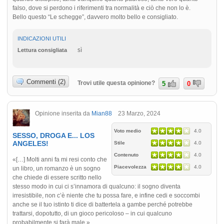
falso, dove si perdono i riferimenti tra normalità e ciò che non lo è.
Bello questo “Le schegge”, davvero molto bello e consigliato.
INDICAZIONI UTILI
sì
Lettura consigliata
Commenti (2)
Trovi utile questa opinione?
5
0
Opinione inserita da
Mian88
23 Marzo, 2024
Voto medio
4.0
SESSO, DROGA E... LOS
ANGELES!
Stile
4.0
Contenuto
4.0
«[…] Molti anni fa mi resi conto che
Piacevolezza
4.0
un libro, un romanzo è un sogno
che chiede di essere scritto nello
stesso modo in cui ci s’innamora di qualcuno: il sogno diventa
irresistibile, non c’è niente che tu possa fare, e infine cedi e soccombi
anche se il tuo istinto ti dice di battertela a gambe perché potrebbe
trattarsi, dopotutto, di un gioco pericoloso – in cui qualcuno
probabilmente si farà male.»