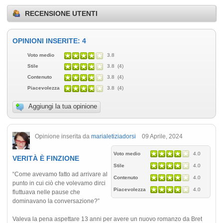
RECENSIONE UTENTI
OPINIONI INSERITE: 4
Voto medio
3.8
Stile
3.8 (4)
Contenuto
3.8 (4)
Piacevolezza
3.8 (4)
Aggiungi la tua opinione
Opinione inserita da
marialetiziadorsi
09 Aprile, 2024
Voto medio
4.0
VERITÀ È FINZIONE
Stile
4.0
“Come avevamo fatto ad arrivare al
Contenuto
4.0
punto in cui ciò che volevamo dirci
Piacevolezza
4.0
fluttuava nelle pause che
dominavano la conversazione?”
Valeva la pena aspettare 13 anni per avere un nuovo romanzo da Bret