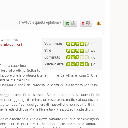
Trovi utile questa opinione?
10
0
Aprile, 2012
Voto medio
4.3
le mie opinioni
Stile
4.0
Contenuto
3.0
Piacevolezza
5.0
à dalla copertina
forti ed erotiche. Soltanto
si scopre che la protagonista femminile, Caroline, è rossa O_O) e
stare, ma c’è di più.
Lisa Marie Rice è sicuramente la scrittrice, già famosa per i suoi
 ;-)
onaggi maschili forti e sensibili. Ma per una donna un uomo forte e
o sa e ci aggiunge il mistero, un sesto senso molto sviluppato, un
e … alto, rude, “con quel genere di muscoli che non puoi farti in
r le lettrici di Lisa Marie Rice è Jack Prescott ed ha più di un
dolce e molto sola, che aspetta soltanto che i suoi sensi vengano
ni di lutti e sofferenze. È una donna forte, che cerca di andare