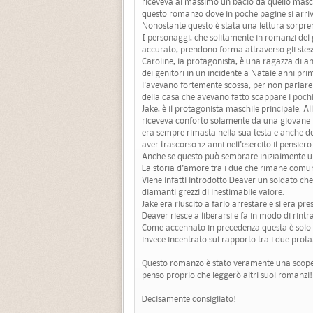
riceveva al massimo un bacio da quello masch
questo romanzo dove in poche pagine si arriva
Nonostante questo è stata una lettura sorpre
I personaggi, che solitamente in romanzi del 
accurato, prendono forma attraverso gli stessi
Caroline, la protagonista, è una ragazza di a
dei genitori in un incidente a Natale anni pri
l'avevano fortemente scossa, per non parlare p
della casa che avevano fatto scappare i pochi 
Jake, è il protagonista maschile principale. A
riceveva conforto solamente da una giovane ra
era sempre rimasta nella sua testa e anche do
aver trascorso 12 anni nell'esercito il pensie
Anche se questo può sembrare inizialmente un
La storia d'amore tra i due che rimane comunq
Viene infatti introdotto Deaver un soldato ch
diamanti grezzi di inestimabile valore.
Jake era riuscito a farlo arrestare e si era p
Deaver riesce a liberarsi e fa in modo di rintr
Come accennato in precedenza questa è solo 
invece incentrato sul rapporto tra i due prot
Questo romanzo è stato veramente una scoperta
penso proprio che leggerò altri suoi romanzi!
Decisamente consigliato!