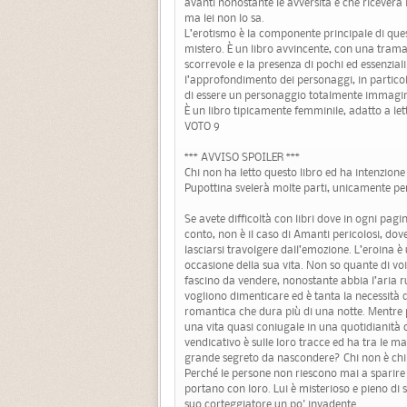
avanti nonostante le avversità e che riceverà i
ma lei non lo sa.
L’erotismo è la componente principale di que
mistero. È un libro avvincente, con una trama 
scorrevole e la presenza di pochi ed essenziali
l’approfondimento dei personaggi, in particola
di essere un personaggio totalmente immagin
È un libro tipicamente femminile, adatto a lett
VOTO 9
*** AVVISO SPOILER ***
Chi non ha letto questo libro ed ha intenzione
Pupottina svelerà molte parti, unicamente per 
Se avete difficoltà con libri dove in ogni pa
conto, non è il caso di Amanti pericolosi, dov
lasciarsi travolgere dall’emozione. L’eroina 
occasione della sua vita. Non so quante di v
fascino da vendere, nonostante abbia l’aria r
vogliono dimenticare ed è tanta la necessità d
romantica che dura più di una notte. Mentre 
una vita quasi coniugale in una quotidianità c
vendicativo è sulle loro tracce ed ha tra le m
grande segreto da nascondere? Chi non è chi di
Perché le persone non riescono mai a sparire
portano con loro. Lui è misterioso e pieno di se
suo corteggiatore un po' invadente.