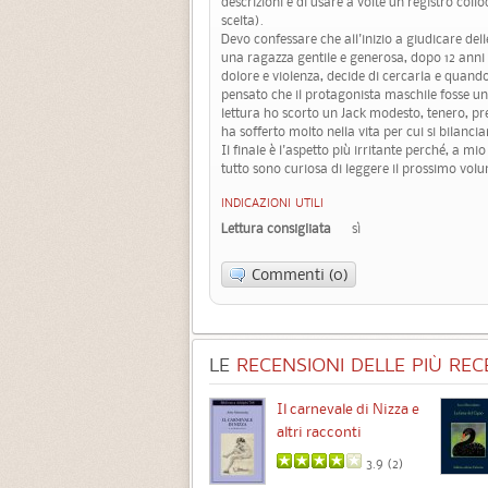
descrizioni e di usare a volte un registro col
scelta).
Devo confessare che all'inizio a giudicare d
una ragazza gentile e generosa, dopo 12 anni c
dolore e violenza, decide di cercarla e quand
pensato che il protagonista maschile fosse u
lettura ho scorto un Jack modesto, tenero, pr
ha sofferto molto nella vita per cui si bilanci
Il finale è l'aspetto più irritante perché, a 
tutto sono curiosa di leggere il prossimo vol
INDICAZIONI UTILI
Lettura consigliata
sì
Commenti (0)
LE
RECENSIONI DELLE PIÙ RECE
Chimere
Il carnevale di Nizza e
altri racconti
3.5 (
1
)
3.9 (
2
)