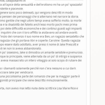
ile, catapultarmi in
 all'apice della sensualità e dell'erotismo mi ha un po' spiazzato!
ndente e piacevole.
genere sono poco delineati, qui vengono descritti in modo
 pensieri dei personaggi che si alternano nel narrare la storia.
nimo gentile che negli ultimi tempi aveva sofferto molto: la morte
ma e la disabilità del fatello anch'esso morto pochi mesi prima
oi delle difficoltà economiche e dei continui guasti agli impianti
inquilini che con il loro affitto la aiutavano ad andare avanti.
ll'inizio del romanzo il suo nome era Ben, un ragazzo senzatetto che
gazza che gli portava libri e coperte: Caroline. Questa ragazza
po essere stato adottato, aver preso il nome di Jake Prescott e
ro di lei non lo aveva abbandonato.
 po' ossessivo, Jake si dimostra un amante sensibile e premuroso.
ue la principale, viene alternata da un po' di intrigo e suspance.
e aveva massacrato un intero villaggio al solo scopo di rubare dei
reso i diamanti solamente perchè non c'era nessuno a cui darli.
acciare Jake per vendicarsi.
una piccolissima parte del romanzo che per la maggior parte è
agonisti principale che viene descritto minuziosamente.
, non avevo mai letto nulla della scrittrice Lisa Marie Rice e