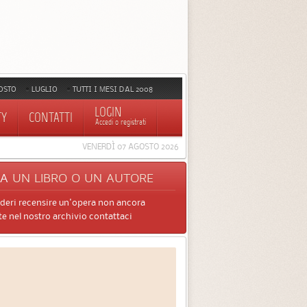
OSTO
LUGLIO
TUTTI I MESI DAL 2008
LOGIN
TY
CONTATTI
Accedi o registrati
VENERDÌ 07 AGOSTO 2026
CA
UN LIBRO O UN AUTORE
ideri recensire un'opera non ancora
e nel nostro archivio contattaci