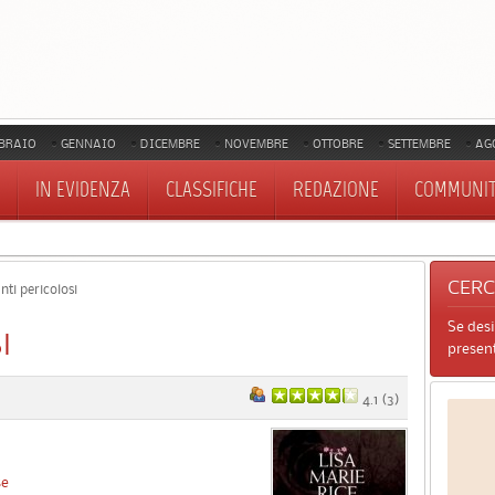
BRAIO
GENNAIO
DICEMBRE
NOVEMBRE
OTTOBRE
SETTEMBRE
AG
IN EVIDENZA
CLASSIFICHE
REDAZIONE
COMMUNI
CER
ti pericolosi
Se des
I
present
4.1
(
3
)
se