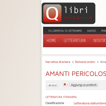
IN LIBRERIA IN SETTEMBRE
MARZO
FEB
HOME
LETTERATURA
NOVITA'
Narrativa straniera
Romanzi erotici
Aman
AMANTI PERICOLOS
7
Aggiungi ai preferiti
4542
LETTERATURA STRANIERA
Classificazione
Letteratura statuniten