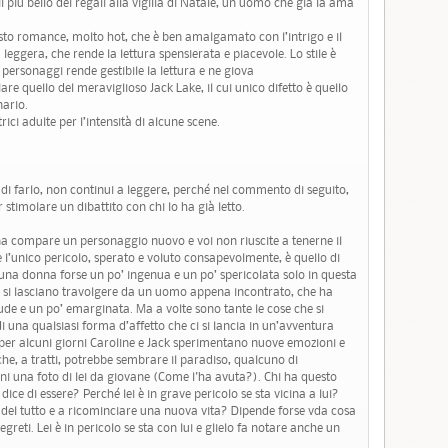
l più bello dei regali alla vigilia di Natale, un uomo che già la ama
sto romance, molto hot, che è ben amalgamato con l’intrigo e il
leggera, che rende la lettura spensierata e piacevole. Lo stile è
 personaggi rende gestibile la lettura e ne giova
re quello del meraviglioso Jack Lake, il cui unico difetto è quello
ario.
rici adulte per l’intensità di alcune scene.
 di farlo, non continui a leggere, perché nel commento di seguito,
stimolare un dibattito con chi lo ha già letto.
gina compare un personaggio nuovo e voi non riuscite a tenerne il
e l’unico pericolo, sperato e voluto consapevolmente, è quello di
è una donna forse un po’ ingenua e un po’ spericolata solo in questa
oi si lasciano travolgere da un uomo appena incontrato, che ha
ude e un po’ emarginata. Ma a volte sono tante le cose che si
i una qualsiasi forma d’affetto che ci si lancia in un’avventura
per alcuni giorni Caroline e Jack sperimentano nuove emozioni e
he, a tratti, potrebbe sembrare il paradiso, qualcuno di
ani una foto di lei da giovane (Come l'ha avuta?). Chi ha questo
ce di essere? Perché lei è in grave pericolo se sta vicina a lui?
 del tutto e a ricominciare una nuova vita? Dipende forse vda cosa
greti. Lei è in pericolo se sta con lui e glielo fa notare anche un