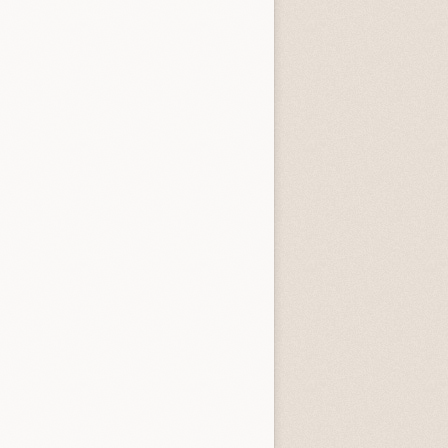
entità sconosciuta
Incastrati
Chime
3.3 (
1
)
3.8 (
1
)