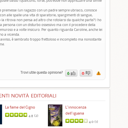
loquiale basso (qualcuno, forse, potrebbe non apprezzare una simile
elle premesse (un ragazzo con un padre sempre ubriaco, conosce
on alle spalle una vita di sparatorie, spargimenti di sangue,
o la ritrova non pensa ad altro che rotolarsi da qualche parte?) ho
na persona con un disturbo ossessivo ma con il procedere della
emuroso e a volte insicuro. Per quanto riguarda Caroline, anche lei
ano a vicenda.
mio avviso, è sembrato troppo frettoloso e incompleto ma nonostante
ume.
Trovi utile questa opinione?
6
0
NTI NOVITÀ EDITORIALI
La fame del Cigno
L'innocenza
Id
dell'iguana
4.8 (
2
)
4.0 (
1
)