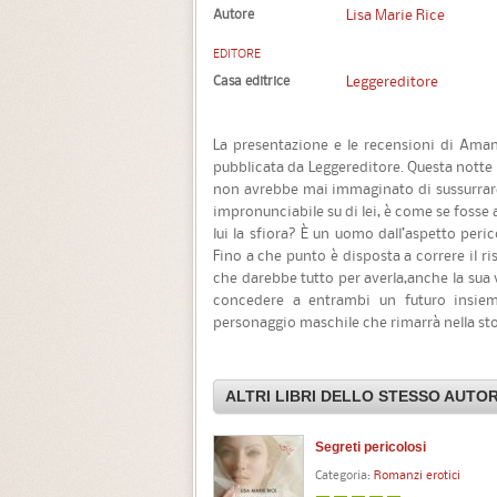
Autore
Lisa Marie Rice
EDITORE
Casa editrice
Leggereditore
La presentazione e le recensioni di Amant
pubblicata da Leggereditore. Questa notte 
non avrebbe mai immaginato di sussurrare
impronunciabile su di lei, è come se fosse 
lui la sfiora? È un uomo dall’aspetto peric
Fino a che punto è disposta a correre il ri
che darebbe tutto per averla,anche la sua v
concedere a entrambi un futuro insie
personaggio maschile che rimarrà nella st
ALTRI LIBRI DELLO STESSO AUTO
Segreti pericolosi
Categoria:
Romanzi erotici