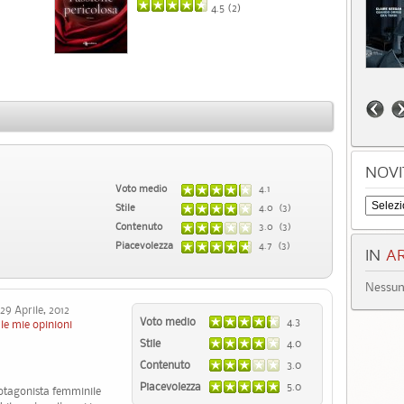
4.5 (
2
)
NOVI
Voto medio
4.1
Stile
4.0 (3)
Contenuto
3.0 (3)
Piacevolezza
4.7 (3)
IN
AR
Nessun 
 Aprile, 2012
Voto medio
4.3
le mie opinioni
Stile
4.0
Contenuto
3.0
Piacevolezza
5.0
rotagonista femminile