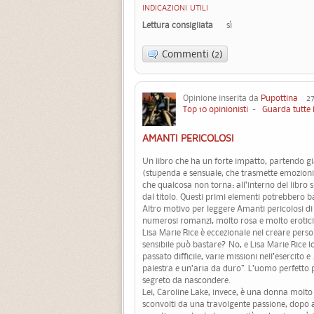
INDICAZIONI UTILI
Lettura consigliata
sì
Commenti (2)
Opinione inserita da
Pupottina
27 
Top 10 opinionisti
-
Guarda tutte 
AMANTI PERICOLOSI
Un libro che ha un forte impatto, partendo gi
(stupenda e sensuale, che trasmette emozioni 
che qualcosa non torna: all’interno del libro 
dal titolo. Questi primi elementi potrebbero ba
Altro motivo per leggere Amanti pericolosi di 
numerosi romanzi, molto rosa e molto erotici.
Lisa Marie Rice è eccezionale nel creare pers
sensibile può bastare? No, e Lisa Marie Rice l
passato difficile, varie missioni nell’esercito 
palestra e un’aria da duro”. L’uomo perfetto pe
segreto da nascondere.
Lei, Caroline Lake, invece, è una donna molto 
sconvolti da una travolgente passione, dopo an