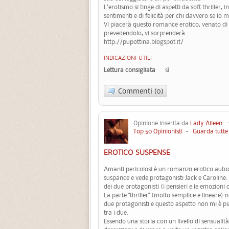
L’erotismo si tinge di aspetti da soft thriller,
sentimenti e di felicità per chi davvero se lo m
Vi piacerà questo romance erotico, venato di th
prevedendolo, vi sorprenderà.
http://pupottina.blogspot.it/
INDICAZIONI UTILI
Lettura consigliata
sì
Commenti (0)
Opinione inserita da
Lady Aileen
12
Top 50 Opinionisti
-
Guarda tutte 
EROTICO SUSPENSE
Amanti pericolosi è un romanzo erotico autoco
suspance e vede protagonisti Jack e Caroline. I
dei due protagonisti (i pensieri e le emozioni
La parte "thriller" (molto semplice e lineare) 
due protagonisti e questo aspetto non mi è p
tra i due.
Essendo una storia con un livello di sensualità