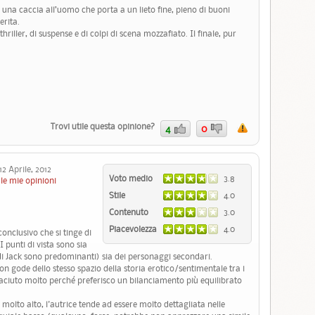
 in una caccia all’uomo che porta a un lieto fine, pieno di buoni
erita.
riller, di suspense e di colpi di scena mozzafiato. Il finale, pur
Trovi utile questa opinione?
4
0
 Aprile, 2012
Voto medio
3.8
le mie opinioni
Stile
4.0
Contenuto
3.0
Piacevolezza
4.0
nclusivo che si tinge di
 punti di vista sono sia
 di Jack sono predominanti) sia dei personaggi secondari.
non gode dello stesso spazio della storia erotico/sentimentale tra i
iaciuto molto perché preferisco un bilanciamento più equilibrato
 molto alto, l'autrice tende ad essere molto dettagliata nelle