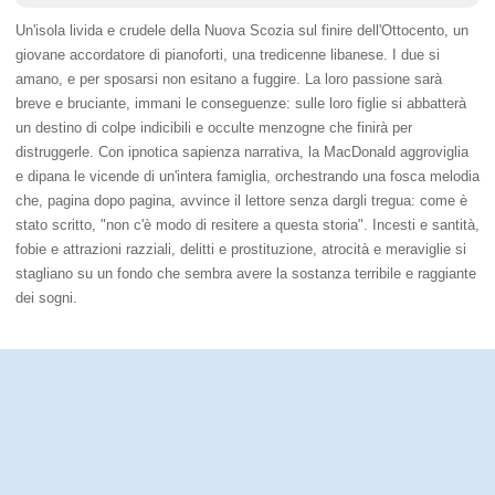
Un'isola livida e crudele della Nuova Scozia sul finire dell'Ottocento, un
giovane accordatore di pianoforti, una tredicenne libanese. I due si
amano, e per sposarsi non esitano a fuggire. La loro passione sarà
breve e bruciante, immani le conseguenze: sulle loro figlie si abbatterà
un destino di colpe indicibili e occulte menzogne che finirà per
distruggerle. Con ipnotica sapienza narrativa, la MacDonald aggroviglia
e dipana le vicende di un'intera famiglia, orchestrando una fosca melodia
che, pagina dopo pagina, avvince il lettore senza dargli tregua: come è
stato scritto, "non c'è modo di resitere a questa storia". Incesti e santità,
fobie e attrazioni razziali, delitti e prostituzione, atrocità e meraviglie si
stagliano su un fondo che sembra avere la sostanza terribile e raggiante
dei sogni.