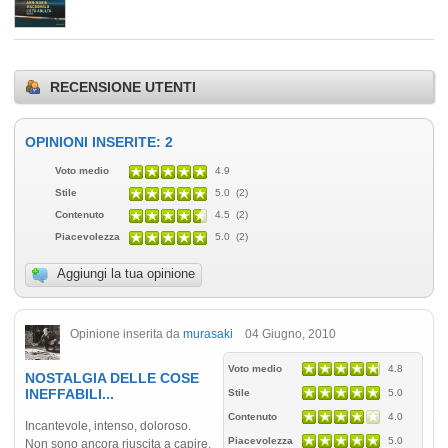
RECENSIONE UTENTI
OPINIONI INSERITE: 2
Voto medio
4.9
Stile
5.0 (2)
Contenuto
4.5 (2)
Piacevolezza
5.0 (2)
Aggiungi la tua opinione
Opinione inserita da
murasaki
04 Giugno, 2010
Voto medio
4.8
NOSTALGIA DELLE COSE
INEFFABILI...
Stile
5.0
Contenuto
4.0
Incantevole, intenso, doloroso.
Piacevolezza
5.0
Non sono ancora riuscita a capire,