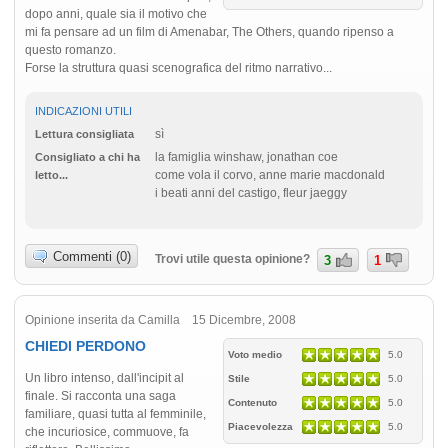
dopo anni, quale sia il motivo che
mi fa pensare ad un film di Amenabar, The Others, quando ripenso a
questo romanzo.
Forse la struttura quasi scenografica del ritmo narrativo...
INDICAZIONI UTILI
sì
Lettura consigliata
la famiglia winshaw, jonathan coe
Consigliato a chi ha
come vola il corvo, anne marie macdonald
letto...
i beati anni del castigo, fleur jaeggy
Commenti (0)
Trovi utile questa opinione?
3
1
Opinione inserita da Camilla 15 Dicembre, 2008
CHIEDI PERDONO
Voto medio
5.0
Un libro intenso, dall'incipit al
Stile
5.0
finale. Si racconta una saga
Contenuto
5.0
familiare, quasi tutta al femminile,
Piacevolezza
5.0
che incuriosice, commuove, fa