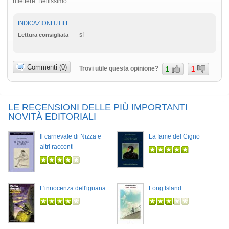
riflettere. Bellissimo
INDICAZIONI UTILI
sì
Lettura consigliata
Commenti (0)
Trovi utile questa opinione?
1
1
LE RECENSIONI DELLE PIÙ IMPORTANTI
NOVITÀ EDITORIALI
Il carnevale di Nizza e
La fame del Cigno
altri racconti
L'innocenza dell'iguana
Long Island