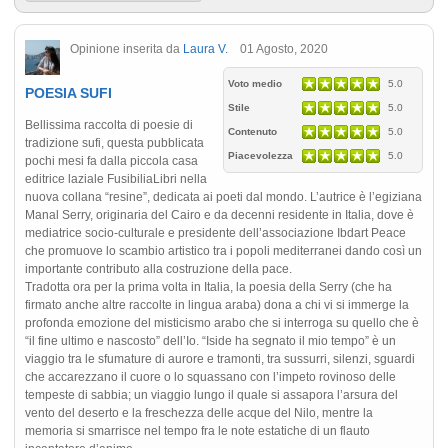
Opinione inserita da
Laura V.
01 Agosto, 2020
Voto medio
5.0
POESIA SUFI
Stile
5.0
Bellissima raccolta di poesie di
Contenuto
5.0
tradizione sufi, questa pubblicata
Piacevolezza
5.0
pochi mesi fa dalla piccola casa
editrice laziale FusibiliaLibri nella
nuova collana “resine”, dedicata ai poeti dal mondo. L’autrice è l’egiziana
Manal Serry, originaria del Cairo e da decenni residente in Italia, dove è
mediatrice socio-culturale e presidente dell’associazione Ibdart Peace
che promuove lo scambio artistico tra i popoli mediterranei dando così un
importante contributo alla costruzione della pace.
Tradotta ora per la prima volta in Italia, la poesia della Serry (che ha
firmato anche altre raccolte in lingua araba) dona a chi vi si immerge la
profonda emozione del misticismo arabo che si interroga su quello che è
“il fine ultimo e nascosto” dell’Io. “Iside ha segnato il mio tempo” è un
viaggio tra le sfumature di aurore e tramonti, tra sussurri, silenzi, sguardi
che accarezzano il cuore o lo squassano con l’impeto rovinoso delle
tempeste di sabbia; un viaggio lungo il quale si assapora l’arsura del
vento del deserto e la freschezza delle acque del Nilo, mentre la
memoria si smarrisce nel tempo fra le note estatiche di un flauto