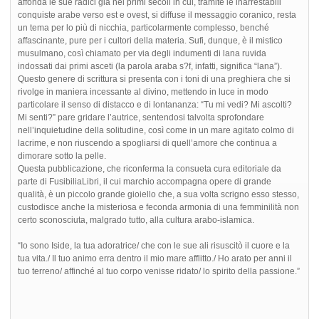
affonda le sue radici già nei primi secoli in cui, tramite le inarrestabili
conquiste arabe verso est e ovest, si diffuse il messaggio coranico, resta
un tema per lo più di nicchia, particolarmente complesso, benché
affascinante, pure per i cultori della materia. Sufi, dunque, è il mistico
musulmano, così chiamato per via degli indumenti di lana ruvida
indossati dai primi asceti (la parola araba s?f, infatti, significa “lana”).
Questo genere di scrittura si presenta con i toni di una preghiera che si
rivolge in maniera incessante al divino, mettendo in luce in modo
particolare il senso di distacco e di lontananza: “Tu mi vedi? Mi ascolti?
Mi senti?” pare gridare l’autrice, sentendosi talvolta sprofondare
nell’inquietudine della solitudine, così come in un mare agitato colmo di
lacrime, e non riuscendo a spogliarsi di quell’amore che continua a
dimorare sotto la pelle.
Questa pubblicazione, che riconferma la consueta cura editoriale da
parte di FusibiliaLibri, il cui marchio accompagna opere di grande
qualità, è un piccolo grande gioiello che, a sua volta scrigno esso stesso,
custodisce anche la misteriosa e feconda armonia di una femminilità non
certo sconosciuta, malgrado tutto, alla cultura arabo-islamica.
“Io sono Iside, la tua adoratrice/ che con le sue ali risuscitò il cuore e la
tua vita./ Il tuo animo erra dentro il mio mare afflitto./ Ho arato per anni il
tuo terreno/ affinché al tuo corpo venisse ridato/ lo spirito della passione.”