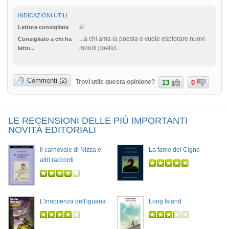
INDICAZIONI UTILI
sì
Lettura consigliata
...a chi ama la poesia e vuole esplorare nuovi
Consigliato a chi ha
mondi poetici.
letto...
Commenti (2)
Trovi utile questa opinione?
13
0
LE RECENSIONI DELLE PIÙ IMPORTANTI
NOVITÀ EDITORIALI
Il carnevale di Nizza e
La fame del Cigno
altri racconti
L'innocenza dell'iguana
Long Island