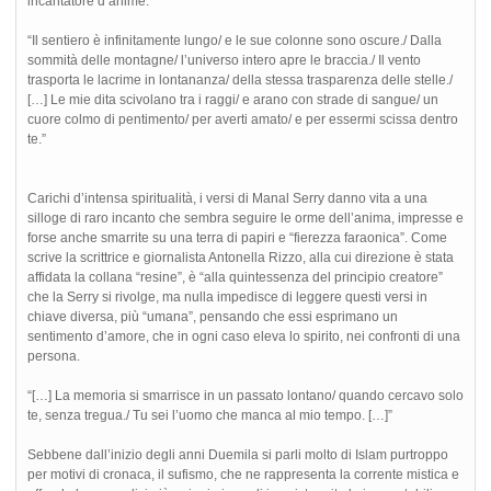
incantatore d’anime.
“Il sentiero è infinitamente lungo/ e le sue colonne sono oscure./ Dalla
sommità delle montagne/ l’universo intero apre le braccia./ Il vento
trasporta le lacrime in lontananza/ della stessa trasparenza delle stelle./
[…] Le mie dita scivolano tra i raggi/ e arano con strade di sangue/ un
cuore colmo di pentimento/ per averti amato/ e per essermi scissa dentro
te.”
Carichi d’intensa spiritualità, i versi di Manal Serry danno vita a una
silloge di raro incanto che sembra seguire le orme dell’anima, impresse e
forse anche smarrite su una terra di papiri e “fierezza faraonica”. Come
scrive la scrittrice e giornalista Antonella Rizzo, alla cui direzione è stata
affidata la collana “resine”, è “alla quintessenza del principio creatore”
che la Serry si rivolge, ma nulla impedisce di leggere questi versi in
chiave diversa, più “umana”, pensando che essi esprimano un
sentimento d’amore, che in ogni caso eleva lo spirito, nei confronti di una
persona.
“[…] La memoria si smarrisce in un passato lontano/ quando cercavo solo
te, senza tregua./ Tu sei l’uomo che manca al mio tempo. […]”
Sebbene dall’inizio degli anni Duemila si parli molto di Islam purtroppo
per motivi di cronaca, il sufismo, che ne rappresenta la corrente mistica e