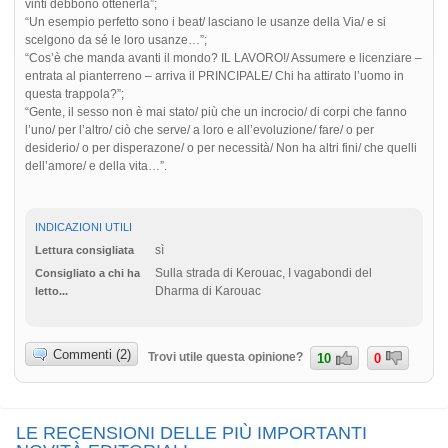
vinti debbono ottenerla”;
“Un esempio perfetto sono i beat/ lasciano le usanze della Via/ e si
scelgono da sé le loro usanze…”;
“Cos’è che manda avanti il mondo? IL LAVORO!/ Assumere e licenziare –
entrata al pianterreno – arriva il PRINCIPALE/ Chi ha attirato l’uomo in
questa trappola?”;
“Gente, il sesso non è mai stato/ più che un incrocio/ di corpi che fanno
l’uno/ per l’altro/ ciò che serve/ a loro e all’evoluzione/ fare/ o per
desiderio/ o per disperazone/ o per necessità/ Non ha altri fini/ che quelli
dell’amore/ e della vita…”.
INDICAZIONI UTILI
sì
Lettura consigliata
Sulla strada di Kerouac, I vagabondi del
Consigliato a chi ha
Dharma di Karouac
letto...
Commenti (2)
Trovi utile questa opinione?
10
0
LE RECENSIONI DELLE PIÙ IMPORTANTI