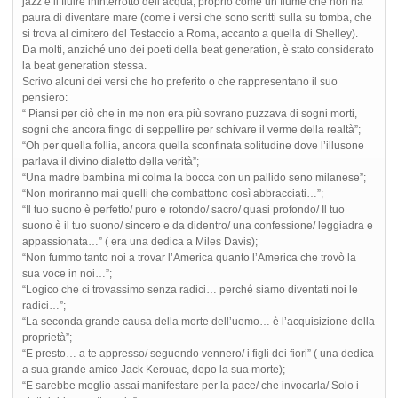
jazz e il fluire ininterrotto dell’acqua, proprio come un fiume che non ha
paura di diventare mare (come i versi che sono scritti sulla su tomba, che
si trova al cimitero del Testaccio a Roma, accanto a quella di Shelley).
Da molti, anziché uno dei poeti della beat generation, è stato considerato
la beat generation stessa.
Scrivo alcuni dei versi che ho preferito o che rappresentano il suo
pensiero:
“ Piansi per ciò che in me non era più sovrano puzzava di sogni morti,
sogni che ancora fingo di seppellire per schivare il verme della realtà”;
“Oh per quella follia, ancora quella sconfinata solitudine dove l’illusone
parlava il divino dialetto della verità”;
“Una madre bambina mi colma la bocca con un pallido seno milanese”;
“Non moriranno mai quelli che combattono così abbracciati…”;
“Il tuo suono è perfetto/ puro e rotondo/ sacro/ quasi profondo/ Il tuo
suono è il tuo suono/ sincero e da didentro/ una confessione/ leggiadra e
appassionata…” ( era una dedica a Miles Davis);
“Non fummo tanto noi a trovar l’America quanto l’America che trovò la
sua voce in noi…”;
“Logico che ci trovassimo senza radici… perché siamo diventati noi le
radici…”;
“La seconda grande causa della morte dell’uomo… è l’acquisizione della
proprietà”;
“E presto… a te appresso/ seguendo vennero/ i figli dei fiori” ( una dedica
a sua grande amico Jack Kerouac, dopo la sua morte);
“E sarebbe meglio assai manifestare per la pace/ che invocarla/ Solo i