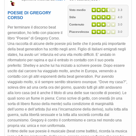
Voto medio
3.3
POESIE DI GREGORY
CORSO
Stile
4.0
Contenuto
3.0
Per terminare il discorso beat
Piacevolezza
3.0
generation, ho letto con piacere il
libro “Poesie” di Gregory Corso.
Una raccolta di alcune delle poesie più belle che il poeta più importante
della beat generation ha scritto negli anni. Figlio di italiani emigrati negli
states, ha avuto un’ infanzia ed una vita molto difficili. E’ andato in
riformatorio per rapina e qui è entrato in contatto con il suo poeta
preferito: Shelley e anche lui ha iniziato a scrivere poesie. Dopo essere
uscito dal carcere ha viaggiato molto, anche in Europa, venendo a
contatto con gli altri esponenti della beat generation. Pur avendo
viaggiato molto, si è sempre sentito straniero ovunque. “Dove my casa?”,
soleva dire ad una certa ora del giorno, quando tutti gli altri andavano
alla loro casa (ed è anche il titolo di una delle sue raccolte di poesie). Le
quali sono un fiume in piena: Corso scrive di getto, con onestà (in una
sorta di libero flusso della mente) sulla condizione di marginalità
dell’uomo e dell’artista (lui era l’incarnazione della deriva), sulla lotta alla
guerra, sulla libertà sessuale e la lotta alla società corrotta dal
consumismo. Gregory è contro il conformismo e cerca nel mondo una
propria via: unica e non uniformata.
Il ritmo delle sue poesie è musicale (beat come battito), ricorda la musica