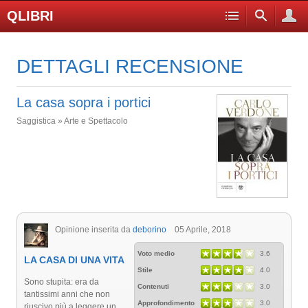
QLIBRI
DETTAGLI RECENSIONE
La casa sopra i portici
Saggistica » Arte e Spettacolo
Opinione inserita da
deborino
05 Aprile, 2018
Voto medio
3.6
LA CASA DI UNA VITA
Stile
4.0
Sono stupita: era da
Contenuti
3.0
tantissimi anni che non
Approfondimento
3.0
riuscivo più a leggere un