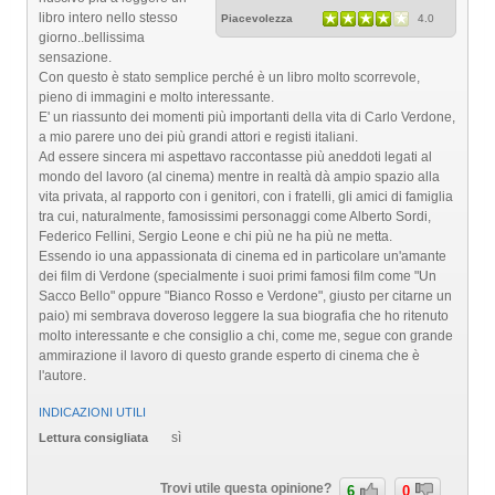
libro intero nello stesso
Piacevolezza
4.0
giorno..bellissima
sensazione.
Con questo è stato semplice perché è un libro molto scorrevole,
pieno di immagini e molto interessante.
E' un riassunto dei momenti più importanti della vita di Carlo Verdone,
a mio parere uno dei più grandi attori e registi italiani.
Ad essere sincera mi aspettavo raccontasse più aneddoti legati al
mondo del lavoro (al cinema) mentre in realtà dà ampio spazio alla
vita privata, al rapporto con i genitori, con i fratelli, gli amici di famiglia
tra cui, naturalmente, famosissimi personaggi come Alberto Sordi,
Federico Fellini, Sergio Leone e chi più ne ha più ne metta.
Essendo io una appassionata di cinema ed in particolare un'amante
dei film di Verdone (specialmente i suoi primi famosi film come "Un
Sacco Bello" oppure "Bianco Rosso e Verdone", giusto per citarne un
paio) mi sembrava doveroso leggere la sua biografia che ho ritenuto
molto interessante e che consiglio a chi, come me, segue con grande
ammirazione il lavoro di questo grande esperto di cinema che è
l'autore.
INDICAZIONI UTILI
sì
Lettura consigliata
Trovi utile questa opinione?
6
0