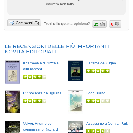
davvero ben fatta.
Commenti (5)
Trovi utile questa opinione?
15
0
LE RECENSIONI DELLE PIÙ IMPORTANTI
NOVITÀ EDITORIALI
Il carnevale di Nizza e
La fame del Cigno
altri racconti
L'innocenza dell'iguana
Long Island
Volver. Ritorno per il
Assassinio a Central Park
commissario Ricciardi