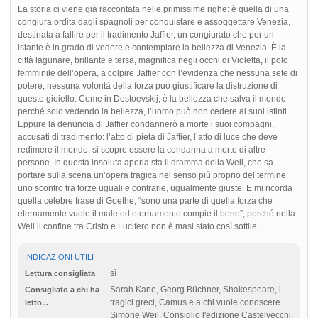
La storia ci viene già raccontata nelle primissime righe: è quella di una
congiura ordita dagli spagnoli per conquistare e assoggettare Venezia,
destinata a fallire per il tradimento Jaffier, un congiurato che per un
istante è in grado di vedere e contemplare la bellezza di Venezia. È la
città lagunare, brillante e tersa, magnifica negli occhi di Violetta, il polo
femminile dell’opera, a colpire Jaffier con l’evidenza che nessuna sete di
potere, nessuna volontà della forza può giustificare la distruzione di
questo gioiello. Come in Dostoevskij, è la bellezza che salva il mondo
perché solo vedendo la bellezza, l’uomo può non cedere ai suoi istinti.
Eppure la denuncia di Jaffier condannerò a morte i suoi compagni,
accusati di tradimento: l’atto di pietà di Jaffier, l’atto di luce che deve
redimere il mondo, si scopre essere la condanna a morte di altre
persone. In questa insoluta aporia sta il dramma della Weil, che sa
portare sulla scena un’opera tragica nel senso più proprio del termine:
uno scontro tra forze uguali e contrarie, ugualmente giuste. E mi ricorda
quella celebre frase di Goethe, “sono una parte di quella forza che
eternamente vuole il male ed eternamente compie il bene”, perché nella
Weil il confine tra Cristo e Lucifero non è masi stato così sottile.
INDICAZIONI UTILI
sì
Lettura consigliata
Sarah Kane, Georg Büchner, Shakespeare, i
Consigliato a chi ha
tragici greci, Camus e a chi vuole conoscere
letto...
Simone Weil. Consiglio l'edizione Castelvecchi,