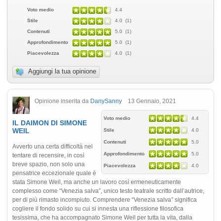
Voto medio
4.4
Stile
4.0 (1)
Contenuti
5.0 (1)
Approfondimento
5.0 (1)
Piacevolezza
4.0 (1)
Aggiungi la tua opinione
Opinione inserita da
DanySanny
13 Gennaio, 2021
Voto medio
4.4
IL DAIMON DI SIMONE
WEIL
Stile
4.0
Contenuti
5.0
Avverto una certa difficoltà nel
Approfondimento
5.0
tentare di recensire, in così
breve spazio, non solo una
Piacevolezza
4.0
pensatrice eccezionale quale è
stata Simone Weil, ma anche un lavoro così ermeneuticamente
complesso come “Venezia salva”, unico testo teatrale scritto dall’autrice,
per di più rimasto incompiuto. Comprendere “Venezia salva” significa
cogliere il fondo solido su cui si innesta una riflessione filosofica
tesissima, che ha accompagnato Simone Weil per tutta la vita, dalla