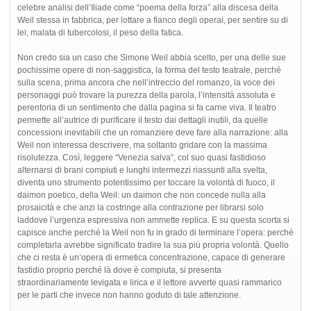
celebre analisi dell’Iliade come “poema della forza” alla discesa della
Weil stessa in fabbrica, per lottare a fianco degli operai, per sentire su di
lei, malata di tubercolosi, il peso della fatica.
Non credo sia un caso che Simone Weil abbia scelto, per una delle sue
pochissime opere di non-saggistica, la forma del testo teatrale, perché
sulla scena, prima ancora che nell’intreccio del romanzo, la voce dei
personaggi può trovare la purezza della parola, l’intensità assoluta e
perentoria di un sentimento che dalla pagina si fa carne viva. Il teatro
permette all’autrice di purificare il testo dai dettagli inutili, da quelle
concessioni inevitabili che un romanziere deve fare alla narrazione: alla
Weil non interessa descrivere, ma soltanto gridare con la massima
risolutezza. Così, leggere “Venezia salva”, col suo quasi fastidioso
alternarsi di brani compiuti e lunghi intermezzi riassunti alla svelta,
diventa uno strumento potentissimo per toccare la volontà di fuoco, il
daimon poetico, della Weil: un daimon che non concede nulla alla
prosaicità e che anzi la costringe alla contrazione per librarsi solo
laddove l’urgenza espressiva non ammette replica. E su questa scorta si
capisce anche perché la Weil non fu in grado di terminare l’opera: perché
completarla avrebbe significato tradire la sua più propria volontà. Quello
che ci resta è un’opera di ermetica concentrazione, capace di generare
fastidio proprio perché là dove è compiuta, si presenta
straordinariamente levigata e lirica e il lettore avverte quasi rammarico
per le parti che invece non hanno goduto di tale attenzione.