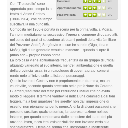
Contenuti
4.0
Con “Tre sorelle” sono
Approfondimento
3.0
approdata poco tempo fa al
teatro di Anton Cechov
Piacevolezza
3.0
(1860-1904), che da tempo
suscitava la mia curiosità.
Composta nel 1900 e portata in scena per la prima volta, a Mosca,
l’anno immediatamente successivo, l’opera si compone di quattro atti,
nel corso dei quali si succedono altrettanti periodi della vita familiare
dei Prozorov: Andrèj Sergèevic e le sue tre sorelle (Olga, Irina e
Maša), figli di un generale venuto a mancare – quando si apre il
primo atto – proprio l’anno prima.
La loro casa viene abitualmente frequentata da un gruppo di ufficiali
alquanto variegato al suo interno, mentre l’ambientazione è quella
della provincia russa, in un capoluogo di governatorato, come si
rende noto all’inizio sotto la lista dei personaggi.
Questo lavoro di Cechov non è propriamente un dramma, ma un
vaudeville, secondo quanto precisato nella prefazione da Gerardo
Guerrieri, traduttore del testo per l’edizione Einaudi che ho avuto
modo di leggere. Il termine vaudeville indica una commedia dai toni
leggeri, ma a ben guardare “Tre sorelle” non dà l’impressione di
esserlo, non pienamente per lo meno. Al di là di alcuni passaggi che
possono suscitare qualche sorriso, la rappresentazione nel suo
insieme, per quanto ben lontana dalle atmosfere del teatro del più
anziano Ibsen, tocca temi esistenziali che non invitano certo alla
spensieratezza. Il tema del tempo che, inesorabile e indifferente,