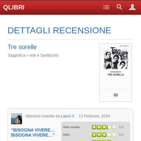
QLIBRI
DETTAGLI RECENSIONE
Tre sorelle
Saggistica » Arte e Spettacolo
Opinione inserita da
Laura V.
13 Febbraio, 2024
Voto medio
3.2
“BISOGNA VIVERE…
BISOGNA VIVERE…”
Stile
3.0