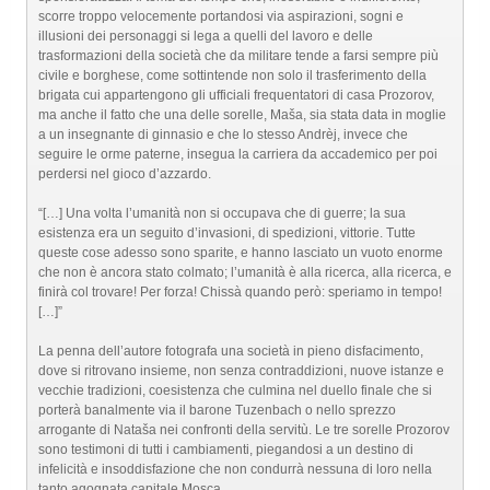
scorre troppo velocemente portandosi via aspirazioni, sogni e
illusioni dei personaggi si lega a quelli del lavoro e delle
trasformazioni della società che da militare tende a farsi sempre più
civile e borghese, come sottintende non solo il trasferimento della
brigata cui appartengono gli ufficiali frequentatori di casa Prozorov,
ma anche il fatto che una delle sorelle, Maša, sia stata data in moglie
a un insegnante di ginnasio e che lo stesso Andrèj, invece che
seguire le orme paterne, insegua la carriera da accademico per poi
perdersi nel gioco d’azzardo.
“[…] Una volta l’umanità non si occupava che di guerre; la sua
esistenza era un seguito d’invasioni, di spedizioni, vittorie. Tutte
queste cose adesso sono sparite, e hanno lasciato un vuoto enorme
che non è ancora stato colmato; l’umanità è alla ricerca, alla ricerca, e
finirà col trovare! Per forza! Chissà quando però: speriamo in tempo!
[…]”
La penna dell’autore fotografa una società in pieno disfacimento,
dove si ritrovano insieme, non senza contraddizioni, nuove istanze e
vecchie tradizioni, coesistenza che culmina nel duello finale che si
porterà banalmente via il barone Tuzenbach o nello sprezzo
arrogante di Nataša nei confronti della servitù. Le tre sorelle Prozorov
sono testimoni di tutti i cambiamenti, piegandosi a un destino di
infelicità e insoddisfazione che non condurrà nessuna di loro nella
tanto agognata capitale Mosca.