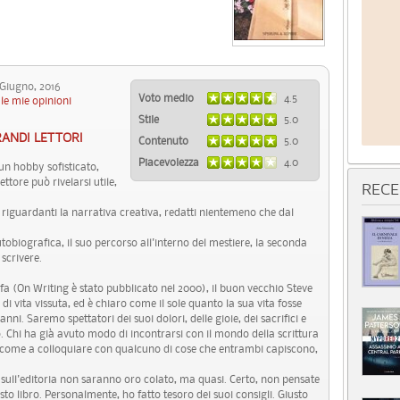
iugno, 2016
Voto medio
4.5
le mie opinioni
Stile
5.0
RANDI LETTORI
Contenuto
5.0
Piacevolezza
4.0
un hobby sofisticato,
ttore può rivelarsi utile,
RECE
o" riguardanti la narrativa creativa, redatti nientemeno che dal
tobiografica, il suo percorso all'interno del mestiere, la seconda
 scrivere.
ni fa (On Writing è stato pubblicato nel 2000), il buon vecchio Steve
 di vita vissuta, ed è chiaro come il sole quanto la sua vita fosse
anni. Saremo spettatori dei suoi dolori, delle gioie, dei sacrifici e
o. Chi ha già avuto modo di incontrarsi con il mondo della scrittura
rà come a colloquiare con qualcuno di cose che entrambi capiscono,
tici sull'editoria non saranno oro colato, ma quasi. Certo, non pensate
sto libro. Personalmente, ho fatto tesoro dei suoi consigli. Giusto