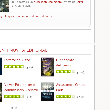
In risposta ad un
precedente commento
Inviato da
Belmi
01 Giugno, 2016
egnala questo commento ad un moderatore
NTI NOVITÀ EDITORIALI
La fame del Cigno
L'innocenza
Id
dell'iguana
4.8 (
2
)
4.0 (
1
)
Ta
Volver. Ritorno per il
Assassinio a Central
commissario Ricciardi
Park
4.1 (
3
)
3.8 (
1
)