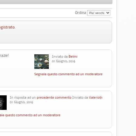
Ordina
egistrato
.
razie!
Inviato da
Belmi
01 Giugno, 2016
Segnala questo commento ad un moderatore
In risposta ad un
precedente commento
Inviato da
Valerio91
01 Giugno, 2016
ala questo commento ad un moderatore