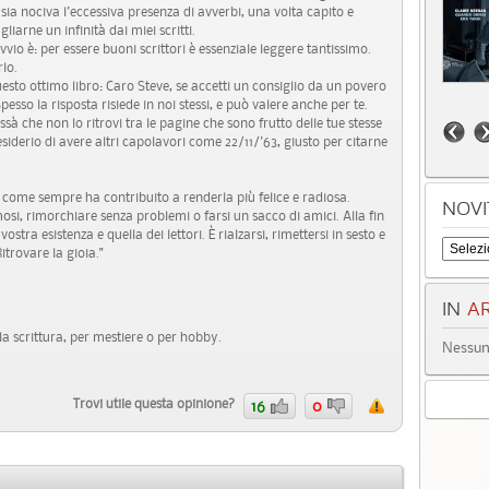
ia nociva l'eccessiva presenza di avverbi, una volta capito e
liarne un infinità dai miei scritti.
vvio è: per essere buoni scrittori è essenziale leggere tantissimo.
lo.
esto ottimo libro: Caro Steve, se accetti un consiglio da un povero
pesso la risposta risiede in noi stessi, e può valere anche per te.
sà che non lo ritrovi tra le pagine che sono frutto delle tue stesse
iderio di avere altri capolavori come 22/11/'63, giusto per citarne
a come sempre ha contribuito a renderla più felice e radiosa.
NOVI
mosi, rimorchiare senza problemi o farsi un sacco di amici. Alla fin
vostra esistenza e quella dei lettori. È rialzarsi, rimettersi in sesto e
itrovare la gioia."
IN
AR
lla scrittura, per mestiere o per hobby.
Nessun 
Trovi utile questa opinione?
16
0