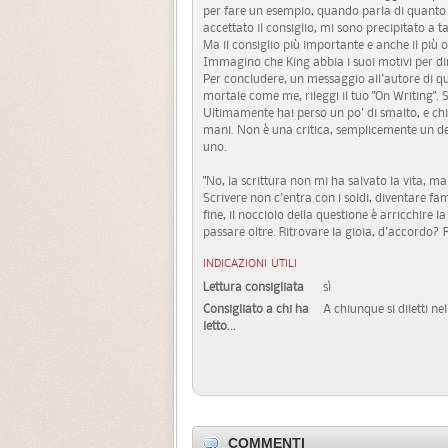
per fare un esempio, quando parla di quanto s
accettato il consiglio, mi sono precipitato a tag
Ma il consiglio più importante e anche il più o
Immagino che King abbia i suoi motivi per dir
Per concludere, un messaggio all'autore di qu
mortale come me, rileggi il tuo "On Writing". S
Ultimamente hai perso un po' di smalto, e chis
mani. Non è una critica, semplicemente un des
uno.
"No, la scrittura non mi ha salvato la vita, m
Scrivere non c'entra con i soldi, diventare fa
fine, il nocciolo della questione è arricchire la 
passare oltre. Ritrovare la gioia, d'accordo? R
INDICAZIONI UTILI
Lettura consigliata
sì
Consigliato a chi ha
A chiunque si diletti ne
letto...
COMMENTI