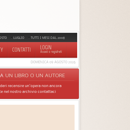
OSTO
LUGLIO
TUTTI I MESI DAL 2008
LOGIN
TY
CONTATTI
Accedi o registrati
DOMENICA 09 AGOSTO 2026
CA
UN LIBRO O UN AUTORE
ideri recensire un'opera non ancora
e nel nostro archivio contattaci