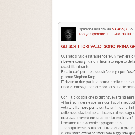
Opinione inserita da
Valerio91
01 G
Top 50 Opinionisti
-
Guarda tutte 
GLI SCRITTORI VALIDI SONO PRIMA G
Quando si vuole intraprendere un mestiere o 
ricevere consigli da un rinomato esperto del se
quasi illuminante.
È stato così per me e questi "consigli per l'us
grande Stephen King.
E' diviso in due parti, la prima prettamente au
ricca di consigli tecnici e pratici sull'arte dello
Con il tipico stile che lo distingueva tanti an
vi farà sorridere e sperare con i suoi aneddoti
votata all'amore per la scrittura fin dai primi 
delle soddisfazioni nella rincorsa al suo sogn
creativa, proverà empatia per lui e si trove
trovando un piacevole appagamento.
I consigli tecnici sulla scrittura e quelli pra
di diventare ottimi scrittori solo leggendo que