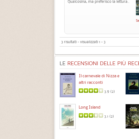
Qualcosina, ma preferisco la lettura..
S
3 risultati - visualizzati 1 - 3
LE
RECENSIONI DELLE PIÙ RECE
Chimere
Il carnevale di Nizza e
altri racconti
3.5 (
1
)
3.9 (
2
)
Intermezzo
Long Island
3.7 (
3
)
3.1 (
2
)