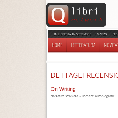
IN LIBRERIA IN SETTEMBRE
MARZO
FEB
HOME
LETTERATURA
NOVITA'
DETTAGLI RECENSI
On Writing
Narrativa straniera » Romanzi autobiografici