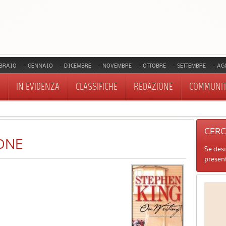
BRAIO
GENNAIO
DICEMBRE
NOVEMBRE
OTTOBRE
SETTEMBRE
AG
IN EVIDENZA
CLASSIFICHE
REDAZIONE
COMMUNI
CER
ONE
Se des
present