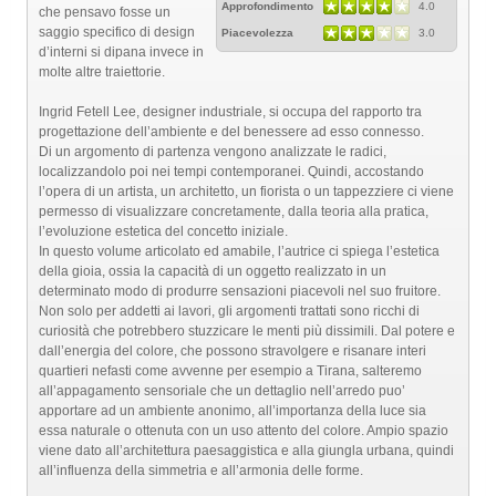
Approfondimento
4.0
che pensavo fosse un
saggio specifico di design
Piacevolezza
3.0
d’interni si dipana invece in
molte altre traiettorie.
Ingrid Fetell Lee, designer industriale, si occupa del rapporto tra
progettazione dell’ambiente e del benessere ad esso connesso.
Di un argomento di partenza vengono analizzate le radici,
localizzandolo poi nei tempi contemporanei. Quindi, accostando
l’opera di un artista, un architetto, un fiorista o un tappezziere ci viene
permesso di visualizzare concretamente, dalla teoria alla pratica,
l’evoluzione estetica del concetto iniziale.
In questo volume articolato ed amabile, l’autrice ci spiega l’estetica
della gioia, ossia la capacità di un oggetto realizzato in un
determinato modo di produrre sensazioni piacevoli nel suo fruitore.
Non solo per addetti ai lavori, gli argomenti trattati sono ricchi di
curiosità che potrebbero stuzzicare le menti più dissimili. Dal potere e
dall’energia del colore, che possono stravolgere e risanare interi
quartieri nefasti come avvenne per esempio a Tirana, salteremo
all’appagamento sensoriale che un dettaglio nell’arredo puo’
apportare ad un ambiente anonimo, all’importanza della luce sia
essa naturale o ottenuta con un uso attento del colore. Ampio spazio
viene dato all’architettura paesaggistica e alla giungla urbana, quindi
all’influenza della simmetria e all’armonia delle forme.