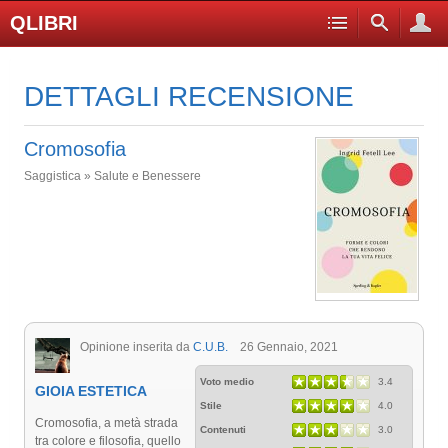
QLIBRI
DETTAGLI RECENSIONE
Cromosofia
Saggistica » Salute e Benessere
Opinione inserita da
C.U.B.
26 Gennaio, 2021
Voto medio
3.4
GIOIA ESTETICA
Stile
4.0
Cromosofia, a metà strada
Contenuti
3.0
tra colore e filosofia, quello