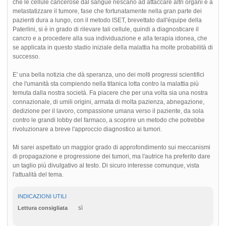
che le cellule cancerose dal sangue riescano ad attaccare altri organi e a
metastatizzare il tumore, fase che fortunatamente nella gran parte dei
pazienti dura a lungo, con il metodo ISET, brevettato dall'équipe della
Paterlini, si è in grado di rilevare tali cellule, quindi a diagnosticare il
cancro e a procedere alla sua individuazione e alla terapia idonea, che
se applicata in questo stadio iniziale della malattia ha molte probabilità di
successo.
E' una bella notizia che dà speranza, uno dei molti progressi scientifici
che l'umanità sta compiendo nella titanica lotta contro la malattia più
temuta dalla nostra società. Fa piacere che per una volta sia una nostra
connazionale, di umili origini, armata di molta pazienza, abnegazione,
dedizione per il lavoro, compassione umana verso il paziente, da sola
contro le grandi lobby del farmaco, a scoprire un metodo che potrebbe
rivoluzionare a breve l'approccio diagnostico ai tumori.
Mi sarei aspettato un maggior grado di approfondimento sui meccanismi
di propagazione e progressione dei tumori, ma l'autrice ha preferito dare
un taglio più divulgativo al testo. Di sicuro interesse comunque, vista
l'attualità del tema.
INDICAZIONI UTILI
sì
Lettura consigliata