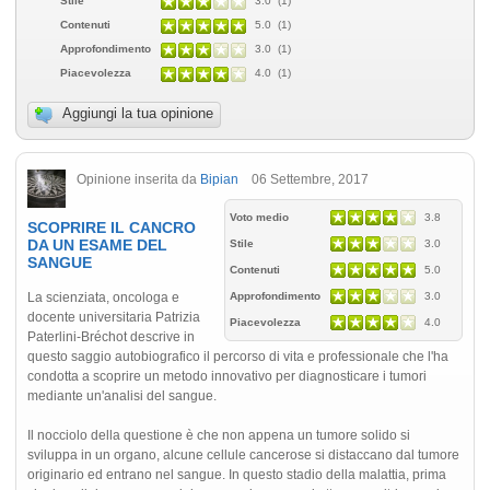
Stile
3.0 (1)
Contenuti
5.0 (1)
Approfondimento
3.0 (1)
Piacevolezza
4.0 (1)
Aggiungi la tua opinione
Opinione inserita da
Bipian
06 Settembre, 2017
Voto medio
3.8
SCOPRIRE IL CANCRO
DA UN ESAME DEL
Stile
3.0
SANGUE
Contenuti
5.0
La scienziata, oncologa e
Approfondimento
3.0
docente universitaria Patrizia
Piacevolezza
4.0
Paterlini-Bréchot descrive in
questo saggio autobiografico il percorso di vita e professionale che l'ha
condotta a scoprire un metodo innovativo per diagnosticare i tumori
mediante un'analisi del sangue.
Il nocciolo della questione è che non appena un tumore solido si
sviluppa in un organo, alcune cellule cancerose si distaccano dal tumore
originario ed entrano nel sangue. In questo stadio della malattia, prima