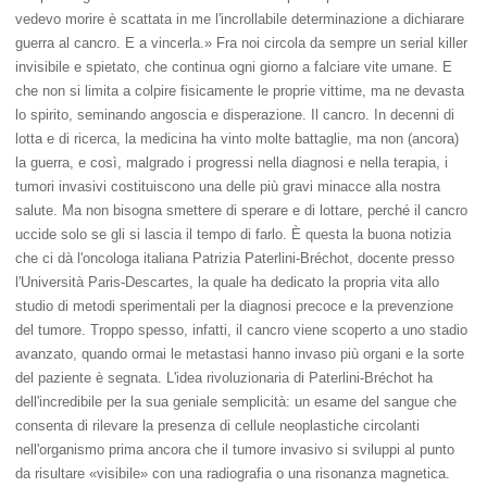
vedevo morire è scattata in me l'incrollabile determinazione a dichiarare
guerra al cancro. E a vincerla.» Fra noi circola da sempre un serial killer
invisibile e spietato, che continua ogni giorno a falciare vite umane. E
che non si limita a colpire fisicamente le proprie vittime, ma ne devasta
lo spirito, seminando angoscia e disperazione. Il cancro. In decenni di
lotta e di ricerca, la medicina ha vinto molte battaglie, ma non (ancora)
la guerra, e così, malgrado i progressi nella diagnosi e nella terapia, i
tumori invasivi costituiscono una delle più gravi minacce alla nostra
salute. Ma non bisogna smettere di sperare e di lottare, perché il cancro
uccide solo se gli si lascia il tempo di farlo. È questa la buona notizia
che ci dà l'oncologa italiana Patrizia Paterlini-Bréchot, docente presso
l'Università Paris-Descartes, la quale ha dedicato la propria vita allo
studio di metodi sperimentali per la diagnosi precoce e la prevenzione
del tumore. Troppo spesso, infatti, il cancro viene scoperto a uno stadio
avanzato, quando ormai le metastasi hanno invaso più organi e la sorte
del paziente è segnata. L'idea rivoluzionaria di Paterlini-Bréchot ha
dell'incredibile per la sua geniale semplicità: un esame del sangue che
consenta di rilevare la presenza di cellule neoplastiche circolanti
nell'organismo prima ancora che il tumore invasivo si sviluppi al punto
da risultare «visibile» con una radiografia o una risonanza magnetica.