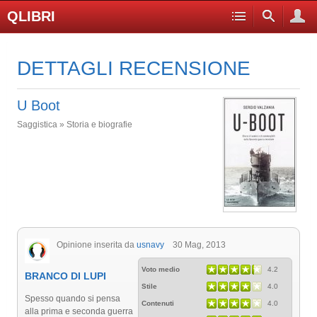
QLIBRI
DETTAGLI RECENSIONE
U Boot
Saggistica » Storia e biografie
Opinione inserita da
usnavy
30 Mag, 2013
Voto medio
4.2
BRANCO DI LUPI
Stile
4.0
Spesso quando si pensa
Contenuti
4.0
alla prima e seconda guerra