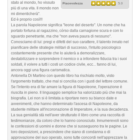
stato al mondo, ho vissuto
Piacevolezza
5.0
più di una vita. Il mondo non
mi dimenticherà".
Ed è proprio così!!!
La parola Napoleone significa "leone del deserto". Un nome che ha
portato fortuna al ragazzino, córso dalla carnagione scura e con lo
sguardo penetrante, ma che "non aveva paura di nessuno".
Conosciamo di lui: pregi e difetti del suo carattere, il talento innato nel
pianificare delle strategie militari di successo, l'intuito psicologico
costantemente presente che lo aiuterà a demoralizzare,
destabilizzare e sorprendere il nemico o a infondere fiducia tra i suoi
soldati, il volere a tutti i costi un codice civile, ecc... fanno di lui,
ancora oggi una figura carismatica.
Antonella Di Martino con questo libro ha rischiato molto, visto
l'argomento trattato, che mal si concilia con i gusti del lettore comune.
Se l'intento era di far amare la figura di Napoleone, l'operazione è
riuscita in pieno. Il linguaggio semplice ha valorizzato più che mai la
biografia. Lei non si è limitata a riportare nero su bianco date e
avvenimenti, che hanno determinato l'ascesa di Napoleone, da
studente militare all'incoronazione di Imperatore, e la sua decadenza.
La sua genialità stà nell'aver strutturato il libro come una raccolta di
testimonianze, da coloro che lo hanno conosciuto. Innumerevoli sono
le confessioni di uomini e donne che si susseguono tra le pagine. Le
loro deposizioni, a prescindere che siano di condanna o di
approvazione del suo operato, sono tutte concordi nell'apprezzare la