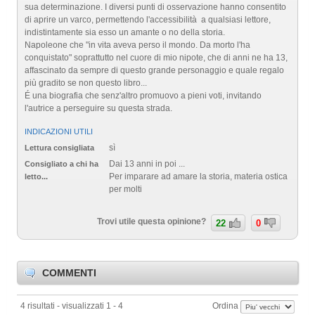
sua determinazione. I diversi punti di osservazione hanno consentito
di aprire un varco, permettendo l'accessibilità a qualsiasi lettore,
indistintamente sia esso un amante o no della storia.
Napoleone che "in vita aveva perso il mondo. Da morto l'ha
conquistato" soprattutto nel cuore di mio nipote, che di anni ne ha 13,
affascinato da sempre di questo grande personaggio e quale regalo
più gradito se non questo libro...
É una biografia che senz'altro promuovo a pieni voti, invitando
l'autrice a perseguire su questa strada.
INDICAZIONI UTILI
sì
Lettura consigliata
Dai 13 anni in poi ...
Consigliato a chi ha
Per imparare ad amare la storia, materia ostica
letto...
per molti
Trovi utile questa opinione?
22
0
COMMENTI
4 risultati - visualizzati 1 - 4
Ordina