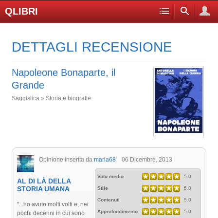
QLIBRI
DETTAGLI RECENSIONE
Napoleone Bonaparte, il
Grande
Saggistica » Storia e biografie
Opinione inserita da
maria68
06 Dicembre, 2013
Voto medio
5.0
AL DI LÀ DELLA
STORIA UMANA
Stile
5.0
Contenuti
5.0
"...ho avuto molti volti e, nei
Approfondimento
5.0
pochi decenni in cui sono