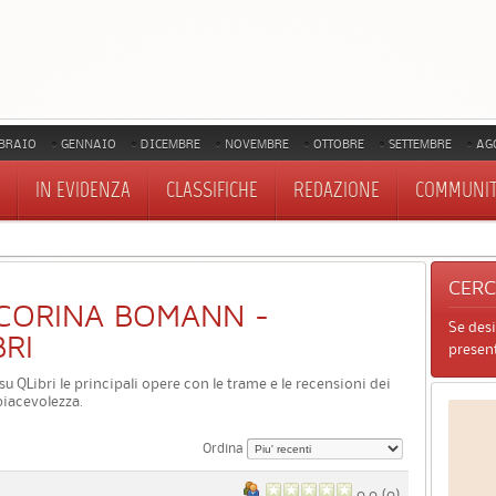
BRAIO
GENNAIO
DICEMBRE
NOVEMBRE
OTTOBRE
SETTEMBRE
AG
IN EVIDENZA
CLASSIFICHE
REDAZIONE
COMMUNI
CER
DI CORINA BOMANN -
Se des
BRI
present
su QLibri le principali opere con le trame e le recensioni dei
piacevolezza.
Ordina
0.0 (
0
)