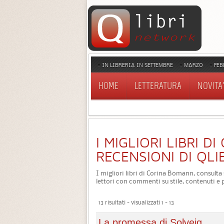
IN LIBRERIA IN SETTEMBRE
MARZO
FEB
HOME
LETTERATURA
NOVITA'
I MIGLIORI LIBRI 
RECENSIONI DI QLI
I migliori libri di Corina Bomann, consulta 
lettori con commenti su stile, contenuti e 
13 risultati - visualizzati 1 - 13
La promessa di Solveig