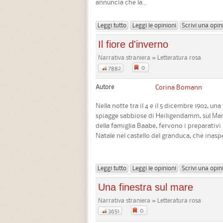
annuncia che la...
Leggi tutto
Leggi le opinioni
Scrivi una opin
Il fiore d'inverno
Narrativa straniera » Letteratura rosa
0
7882
Autore
Corina Bomann
Nella notte tra il 4 e il 5 dicembre 1902, un
spiagge sabbiose di Heiligendamm, sul Mar 
della famiglia Baabe, fervono i preparativi 
Natale nel castello del granduca, che inaspe
Leggi tutto
Leggi le opinioni
Scrivi una opin
Una finestra sul mare
Narrativa straniera » Letteratura rosa
0
3651