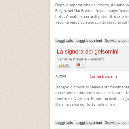
Dopo la separazione dal marito, Annabel cerc
Rügen, nel Mar Baltico. In una magnifica ca
hotel, Annabel è certa di poter ritrovare l
vecchia barca con una scritta sbiadita sul f
Leggi tutto
Leggi le opinioni
Scrivi una opin
La signora dei gelsomini
Narrativa straniera » Romanzi
0
5292
Autore
Corina Bomann
Il sogno d’amore di Melanie sta finalmente 
e cercherà di diradare i viaggi di lavoro. Un
rientro dal Vietnam: Robert ha avuto un gr
Melanie cerca conforto nella villa di...
Leggi tutto
Leggi le opinioni
Scrivi una opin