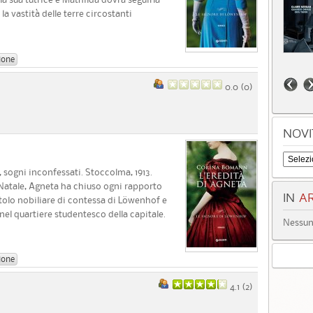
la vastità delle terre circostanti
ione
0.0 (
0
)
NOVI
 sogni inconfessati. Stoccolma, 1913.
a Natale, Agneta ha chiuso ogni rapporto
IN
AR
titolo nobiliare di contessa di Löwenhof e
el quartiere studentesco della capitale.
Nessun 
ione
4.1 (
2
)