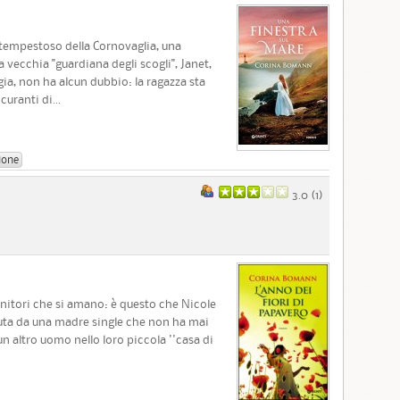
e tempestoso della Cornovaglia, una
a vecchia "guardiana degli scogli", Janet,
gia, non ha alcun dubbio: la ragazza sta
curanti di...
ione
3.0 (
1
)
enitori che si amano: è questo che Nicole
uta da una madre single che non ha mai
un altro uomo nello loro piccola ''casa di