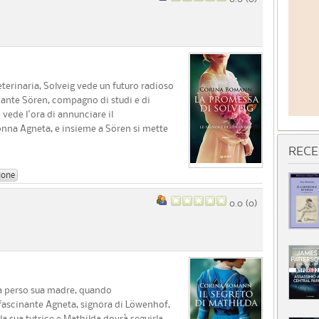
terinaria, Solveig vede un futuro radioso
nante Sören, compagno di studi e di
 vede l'ora di annunciare il
onna Agneta, e insieme a Sören si mette
RECE
ione
0.0 (
0
)
na perso sua madre, quando
ffascinante Agneta, signora di Löwenhof,
a sua tutrice e Mathilda dovrà seguirla