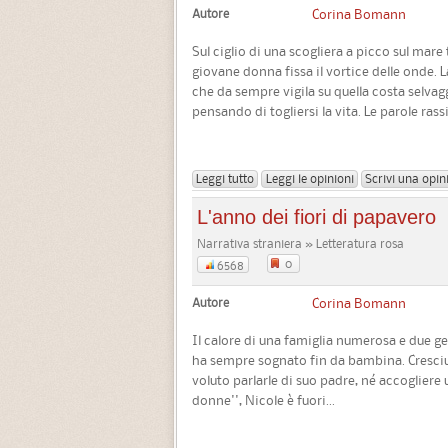
Autore
Corina Bomann
Sul ciglio di una scogliera a picco sul mar
giovane donna fissa il vortice delle onde. L
che da sempre vigila su quella costa selvag
pensando di togliersi la vita. Le parole rassi
Leggi tutto
Leggi le opinioni
Scrivi una opin
L'anno dei fiori di papavero
Narrativa straniera » Letteratura rosa
0
6568
Autore
Corina Bomann
Il calore di una famiglia numerosa e due g
ha sempre sognato fin da bambina. Cresci
voluto parlarle di suo padre, né accogliere 
donne'', Nicole è fuori...