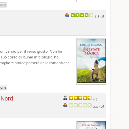
ione
3.8 (
1
)
on vanno per il verso giusto. Non ha
suo corso di laurea in biologia, ha
ua migliore amica passerà delle romantiche
ione
l Nord
4.5
0.0 (
0
)