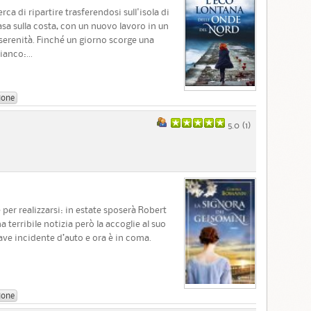
a di ripartire trasferendosi sull'isola di
sa sulla costa, con un nuovo lavoro in un
a serenità. Finché un giorno scorge una
ianco:...
ione
5.0 (
1
)
per realizzarsi: in estate sposerà Robert
a terribile notizia però la accoglie al suo
ave incidente d’auto e ora è in coma.
ione