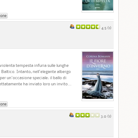
ione
4.5 (
1
)
a violenta tempesta infuria sulle lunghe
Baltico. Intanto, nell'elegante albergo
per un'occasione speciale: il ballo di
ttatamente ha inviato loro un invito....
ione
3.0 (
1
)