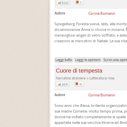
1
9237
Autore
Corina Bomann
Spiegelberg, Foresta sveva, 1895: alla morte
diciannovenne Anna si ritrova in miseria. È 
meravigliosi angeli di vetro soffiato, e ad
creazioni ai mercatini di Natale. La sua vit
Leggi tutto
Leggi le opinioni
Scrivi una opin
Cuore di tempesta
Narrativa straniera » Letteratura rosa
0
3071
Autore
Corina Bomann
Sono anni che Alexa, brillante organizzatri
sua madre Cornelia: molto tempo prima, per
donna ha voltato completamente le spalle al
appartata nella sua vecchia libreria ad A