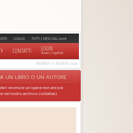
OSTO
LUGLIO
TUTTI I MESI DAL 2008
LOGIN
TY
CONTATTI
Accedi o registrati
VENERDÌ 07 AGOSTO 2026
CA
UN LIBRO O UN AUTORE
ideri recensire un'opera non ancora
e nel nostro archivio contattaci