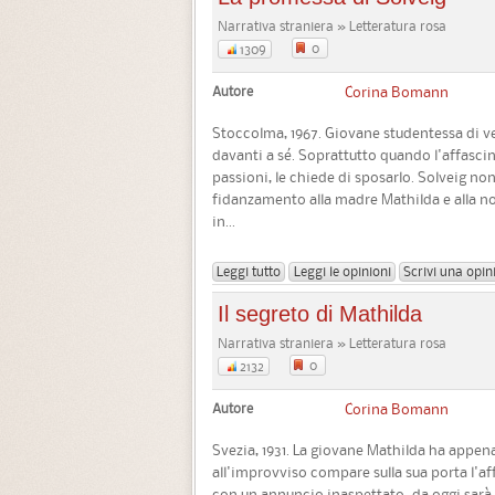
Narrativa straniera » Letteratura rosa
0
1309
Autore
Corina Bomann
Stoccolma, 1967. Giovane studentessa di ve
davanti a sé. Soprattutto quando l'affasci
passioni, le chiede di sposarlo. Solveig non
fidanzamento alla madre Mathilda e alla n
in...
Leggi tutto
Leggi le opinioni
Scrivi una opin
Il segreto di Mathilda
Narrativa straniera » Letteratura rosa
0
2132
Autore
Corina Bomann
Svezia, 1931. La giovane Mathilda ha appe
all'improvviso compare sulla sua porta l'a
con un annuncio inaspettato: da oggi sarà l