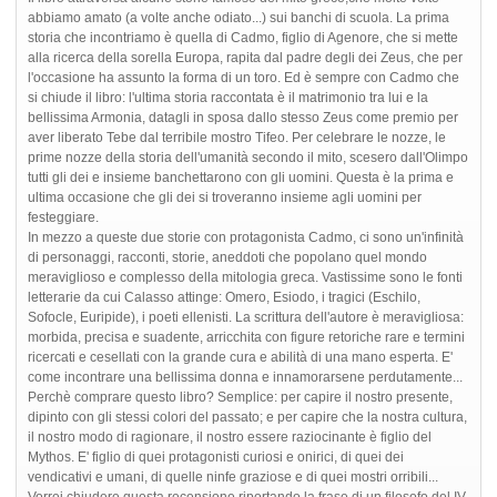
abbiamo amato (a volte anche odiato...) sui banchi di scuola. La prima
storia che incontriamo è quella di Cadmo, figlio di Agenore, che si mette
alla ricerca della sorella Europa, rapita dal padre degli dei Zeus, che per
l'occasione ha assunto la forma di un toro. Ed è sempre con Cadmo che
si chiude il libro: l'ultima storia raccontata è il matrimonio tra lui e la
bellissima Armonia, datagli in sposa dallo stesso Zeus come premio per
aver liberato Tebe dal terribile mostro Tifeo. Per celebrare le nozze, le
prime nozze della storia dell'umanità secondo il mito, scesero dall'Olimpo
tutti gli dei e insieme banchettarono con gli uomini. Questa è la prima e
ultima occasione che gli dei si troveranno insieme agli uomini per
festeggiare.
In mezzo a queste due storie con protagonista Cadmo, ci sono un'infinità
di personaggi, racconti, storie, aneddoti che popolano quel mondo
meraviglioso e complesso della mitologia greca. Vastissime sono le fonti
letterarie da cui Calasso attinge: Omero, Esiodo, i tragici (Eschilo,
Sofocle, Euripide), i poeti ellenisti. La scrittura dell'autore è meravigliosa:
morbida, precisa e suadente, arricchita con figure retoriche rare e termini
ricercati e cesellati con la grande cura e abilità di una mano esperta. E'
come incontrare una bellissima donna e innamorarsene perdutamente...
Perchè comprare questo libro? Semplice: per capire il nostro presente,
dipinto con gli stessi colori del passato; e per capire che la nostra cultura,
il nostro modo di ragionare, il nostro essere raziocinante è figlio del
Mythos. E' figlio di quei protagonisti curiosi e onirici, di quei dei
vendicativi e umani, di quelle ninfe graziose e di quei mostri orribili...
Vorrei chiudere questa recensione riportando la frase di un filosofo del IV