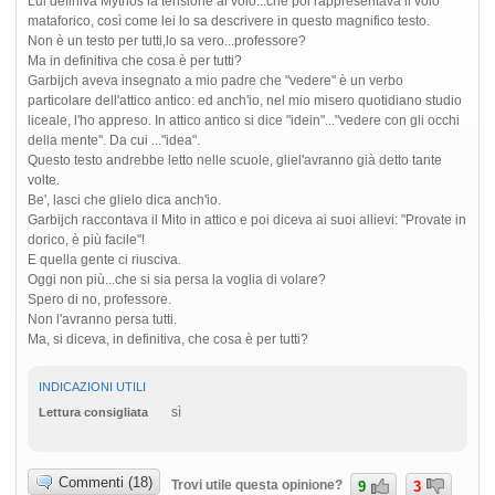
Lui definiva Mythos la tensione al volo...che poi rappresentava il volo
mataforico, così come lei lo sa descrivere in questo magnifico testo.
Non è un testo per tutti,lo sa vero...professore?
Ma in definitiva che cosa è per tutti?
Garbijch aveva insegnato a mio padre che "vedere" è un verbo
particolare dell'attico antico: ed anch'io, nel mio misero quotidiano studio
liceale, l'ho appreso. In attico antico si dice "idein"..."vedere con gli occhi
della mente". Da cui ..."idea".
Questo testo andrebbe letto nelle scuole, gliel'avranno già detto tante
volte.
Be', lasci che glielo dica anch'io.
Garbijch raccontava il Mito in attico e poi diceva ai suoi allievi: "Provate in
dorico, è più facile"!
E quella gente ci riusciva.
Oggi non più...che si sia persa la voglia di volare?
Spero di no, professore.
Non l'avranno persa tutti.
Ma, si diceva, in definitiva, che cosa è per tutti?
INDICAZIONI UTILI
sì
Lettura consigliata
Commenti (18)
Trovi utile questa opinione?
9
3