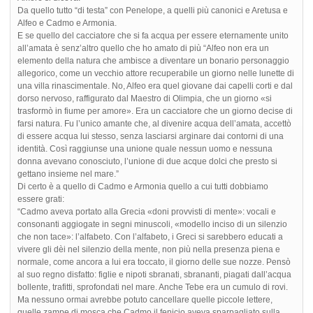
Da quello tutto “di testa” con Penelope, a quelli più canonici e Aretusa e
Alfeo e Cadmo e Armonia.
E se quello del cacciatore che si fa acqua per essere eternamente unito
all’amata è senz’altro quello che ho amato di più “Alfeo non era un
elemento della natura che ambisce a diventare un bonario personaggio
allegorico, come un vecchio attore recuperabile un giorno nelle lunette di
una villa rinascimentale. No, Alfeo era quel giovane dai capelli corti e dal
dorso nervoso, raffigurato dal Maestro di Olimpia, che un giorno «si
trasformò in fiume per amore». Era un cacciatore che un giorno decise di
farsi natura. Fu l’unico amante che, al divenire acqua dell’amata, accettò
di essere acqua lui stesso, senza lasciarsi arginare dai contorni di una
identità. Così raggiunse una unione quale nessun uomo e nessuna
donna avevano conosciuto, l’unione di due acque dolci che presto si
gettano insieme nel mare.”
Di certo è a quello di Cadmo e Armonia quello a cui tutti dobbiamo
essere grati:
“Cadmo aveva portato alla Grecia «doni provvisti di mente»: vocali e
consonanti aggiogate in segni minuscoli, «modello inciso di un silenzio
che non tace»: l’alfabeto. Con l’alfabeto, i Greci si sarebbero educati a
vivere gli dèi nel silenzio della mente, non più nella presenza piena e
normale, come ancora a lui era toccato, il giorno delle sue nozze. Pensò
al suo regno disfatto: figlie e nipoti sbranati, sbrananti, piagati dall’acqua
bollente, trafitti, sprofondati nel mare. Anche Tebe era un cumulo di rovi.
Ma nessuno ormai avrebbe potuto cancellare quelle piccole lettere,
quelle zampe di mosca che Cadmo il fenicio aveva sparpagliato sulla