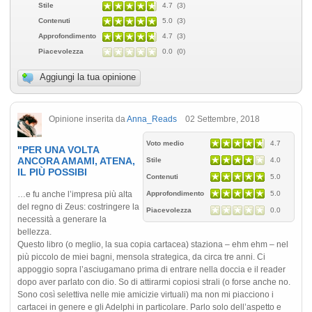
Stile
4.7 (3)
Contenuti
5.0 (3)
Approfondimento
4.7 (3)
Piacevolezza
0.0 (0)
Aggiungi la tua opinione
Opinione inserita da
Anna_Reads
02 Settembre, 2018
Voto medio
4.7
"PER UNA VOLTA
ANCORA AMAMI, ATENA,
Stile
4.0
IL PIÙ POSSIBI
Contenuti
5.0
…e fu anche l’impresa più alta
Approfondimento
5.0
del regno di Zeus: costringere la
Piacevolezza
0.0
necessità a generare la
bellezza.
Questo libro (o meglio, la sua copia cartacea) staziona – ehm ehm – nel
più piccolo de miei bagni, mensola strategica, da circa tre anni. Ci
appoggio sopra l’asciugamano prima di entrare nella doccia e il reader
dopo aver parlato con dio. So di attirarmi copiosi strali (o forse anche no.
Sono così selettiva nelle mie amicizie virtuali) ma non mi piacciono i
cartacei in genere e gli Adelphi in particolare. Parlo solo dell’aspetto e