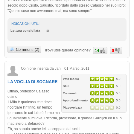
secolo dopo Cristo, Salustio, ricordato dallo stesso Calasso nel suo libro:
"Queste cose non avvennero mai, ma sono sempre"
INDICAZIONI UTILI
sì
Lettura consigliata
Commenti (2)
Trovi utile questa opinione?
14
0
Opinione inserita da Jan 01 Marzo, 2011
Voto medio
5.0
LA VOGLIA DI SOGNARE.
Stile
5.0
Ottimo, professor Calasso,
Contenuti
5.0
ottimo.
Approfondimento
5.0
Il Mito è qualcosa che deve
ricordare l'infinito, un tempo
Piacevolezza
0.0
iperaureo in cui tutto è fermo ma
ugualmente si muove. Ricorda, professore, il grande Garbijch ed il suo
magistero a Belgrado?
Eh, ha saputo anche lei...accoppato dai serbi.