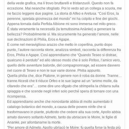
della veste grafica, ma li trovo bruttarelli e tristanzuoli. Questo non fa
eccezione. Mai neanche sfogliato. Poi lo vedo ad un collega a scuola, me
ne faccio leggere due pagine. La storia di Alfeo e Aretusa. “Così Eros, la
perenne, spietata giovinezza del mondo” mi ha colpito e fine dei giochi.
Appena tornata dalla Perfida Albione mi sono immersa nel mito greco.
È stata veramente la necessità (la temutissima Anànke) a generare la
bellezza? Probabilmente sì. Ma sicuramente ha generato l’amore, nelle
sue declinazioni di Philia, Eros e Agape.
E come nel meraviglioso arazzo che metto in copertina, punto dopo
punto, l’autore racconta storie, analizza simboli, racconta la differenza fra
Eros, Philia e Agape. Così apprendiamo che “Quando Teseo si distrae,
qualcuno è perduto" ed allo stesso modo che è solo Piritoo, l’amico vero,
quello delle avventure balorde, del compagnonnage, ad essere davvero
nel cuore di Teseo e non le sue varie donne. Philia appunto.
Quella philia che, dice Platone, in genere non è roba da donne. Tranne…
tranne Alcesti che ti riduce Orfeo e le sue lagne ad un “animo molle, da
citaredo che era”… come dire uno sfigato che strimpella la chitarra sulla
spiaggia e che scende negli inferi solo perché spera di tornare con una
ricompensa.
Ed apprendiamo anche che nonostante abbia di molto aumentato il
catalogo botanico del mondo, a causa delle povere ninfe che si
trasformavano in piante, piuttosto che cedere alla sua corte, Apollo abbia
amato davvero soltanto Admeto, tanto da ubriacare le Moire, le figlie di
Ananke, per allontanarne la morte.
"Per amore di Admeto, Apollo ubriacò le Moire: fu quella forse la festa più