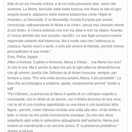
folle di cui sia rimasta notizia, e di cui nulla possiamo dire, salvo che
avvenne. Le Moire, fanciulle dalle belle braccia che filano la vita di ogni
singolo essere, appaiono nella visione plutarchea come «figlie di
Ananke», la Necessità. E la Necessità, ricorda Euripide per averla
conosciuta «attraversando le Muse e le cime», senza mai «trovare niente
di più forte», è l’unica potenza che non ha altari e non ha statue. Ananke
è l’unica divinità che non ascolta i sacrifici. Le sue figlie possono essere
ingannate soltanto dall’ebbrezza. Ma è molto raro che l’ebbrezza le
colpisca. Apollo riuscì a tanto, e solo per amore di Admeto, perché voleva
procrastinare la sua morte."
Eros, Philia, Agape.
Alfeo e Aretusa. Cadmo e Armonia. Atena e Ulisse… ma Atena non era?
Sì che lo era. Ma è anche la dea che più di ogni altra ha dimestichezza
con gli uomini, quella che Odisseo sa di dover invocare, sempre, per
tornare a casa: “Per una volta ancora amami, Atena, il più possibile”. La
dea che accompagna e sostiene, guida; onnipresente perché “simile a
tutti”.
“Per Odisseo, la presenza di Atena è quella di un colloquio segreto e
incessante: con lo strido di un airone, con il timbro bronzeo di una voce,
con le ali di una rondine appollaiata su una trave o con qualsiasi altra
figura - perché, come Odisseo ricorda una volta alla dea, «ti fai simile a
tutti» e l’eroe sa che potrà riconoscerla ovunque. Sa che non deve
aspettarsi ogni volta lo splendore abbagliante dell’epifania. Atena può
essere un mendicante o un vecchio amico. E’ la presenza protettrice."
Amore si diceva.