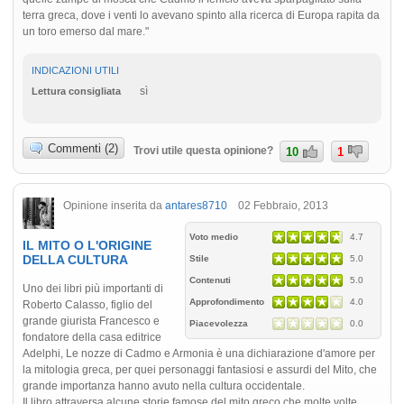
terra greca, dove i venti lo avevano spinto alla ricerca di Europa rapita da
un toro emerso dal mare."
INDICAZIONI UTILI
sì
Lettura consigliata
Commenti (2)
Trovi utile questa opinione?
10
1
Opinione inserita da
antares8710
02 Febbraio, 2013
Voto medio
4.7
IL MITO O L'ORIGINE
DELLA CULTURA
Stile
5.0
Contenuti
5.0
Uno dei libri più importanti di
Approfondimento
4.0
Roberto Calasso, figlio del
grande giurista Francesco e
Piacevolezza
0.0
fondatore della casa editrice
Adelphi, Le nozze di Cadmo e Armonia è una dichiarazione d'amore per
la mitologia greca, per quei personaggi fantasiosi e assurdi del Mito, che
grande importanza hanno avuto nella cultura occidentale.
Il libro attraversa alcune storie famose del mito greco,che molte volte