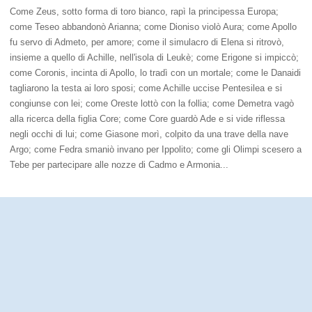
Come Zeus, sotto forma di toro bianco, rapì la principessa Europa;
come Teseo abbandonò Arianna; come Dioniso violò Aura; come Apollo
fu servo di Admeto, per amore; come il simulacro di Elena si ritrovò,
insieme a quello di Achille, nell'isola di Leukè; come Erigone si impiccò;
come Coronis, incinta di Apollo, lo tradì con un mortale; come le Danaidi
tagliarono la testa ai loro sposi; come Achille uccise Pentesilea e si
congiunse con lei; come Oreste lottò con la follia; come Demetra vagò
alla ricerca della figlia Core; come Core guardò Ade e si vide riflessa
negli occhi di lui; come Giasone morì, colpito da una trave della nave
Argo; come Fedra smaniò invano per Ippolito; come gli Olimpi scesero a
Tebe per partecipare alle nozze di Cadmo e Armonia...