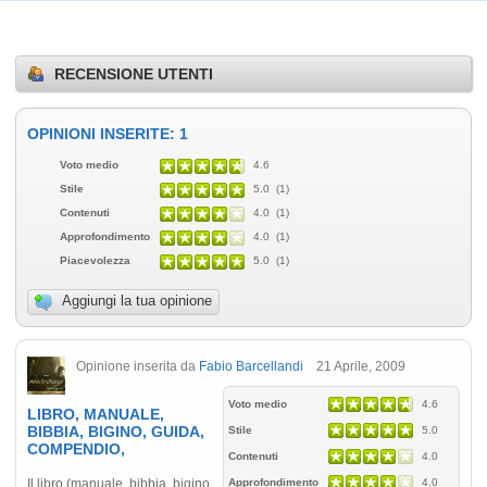
RECENSIONE UTENTI
OPINIONI INSERITE: 1
Voto medio
4.6
Stile
5.0 (1)
Contenuti
4.0 (1)
Approfondimento
4.0 (1)
Piacevolezza
5.0 (1)
Aggiungi la tua opinione
Opinione inserita da
Fabio Barcellandi
21 Aprile, 2009
Voto medio
4.6
LIBRO, MANUALE,
BIBBIA, BIGINO, GUIDA,
Stile
5.0
COMPENDIO,
Contenuti
4.0
Il libro (manuale, bibbia, bigino,
Approfondimento
4.0