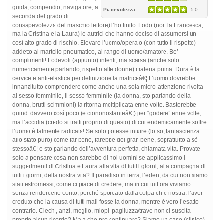
guida, compendio, navigatore, a
Piacevolezza
5.0
seconda del grado di
consapevolezza del maschio lettore) l’ho finito. Lodo (non la Francesca,
ma la Cristina e la Laura) le autrici che hanno deciso di assumersi un
così alto grado di rischio. Elevare l’uomo/operaio (con tutto il rispetto)
addetto al martello pneumatico, al rango di uomo/amatore. Be’
complimenti! Lodevoli (appunto) intenti, ma scarsa (anche solo
numericamente parlando, rispetto alle donne) materia prima. Dura è la
cervice e anti-elastica per definizione la matriceâ€¦ L’uomo dovrebbe
innanzitutto comprendere come anche una sola micro-attenzione rivolta
al sesso femminile, il sesso femminile (la donna, sto parlando della
donna, brutti scimmioni) la ritorna moltiplicata enne volte. Basterebbe
quindi davvero così poco (e ciononostanteâ€¦) per “godere” enne volte,
ma l’accidia (credo si tratti proprio di questo) di cui endemicamente soffre
l’uomo è talmente radicata! Se solo potesse intuire (lo so, fantascienza
allo stato puro) come far bene, farebbe del gran bene, soprattutto a sé
stessoâ€¦ e sto parlando dell’avventura perfetta, chiamata vita. Provate
solo a pensare cosa non sarebbe di noi uomini se applicassimo i
suggerimenti di Cristina e Laura alla vita di tutti i giorni, alla compagna di
tutti i giorni, della nostra vita? Il paradiso in terra, l’eden, da cui non siamo
stati estromessi, come ci piace di credere, ma in cui tutt’ora viviamo
senza rendercene conto, perché sporcato dalla colpa ch’è nostra: l’aver
creduto che la causa di tutti mali fosse la donna, mentre è vero l’esatto
contrario. Ciechi, anzi, meglio, miopi, pagliuzza/trave non ci suscita
proprio alcun ricordo? Ma a che pro continuare? Siamo un caso (clinico)