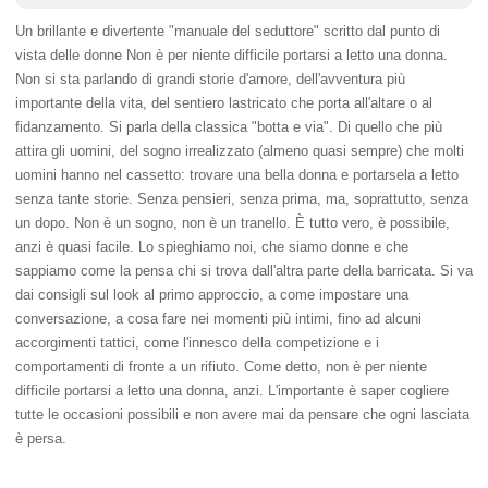
Un brillante e divertente "manuale del seduttore" scritto dal punto di
vista delle donne Non è per niente difficile portarsi a letto una donna.
Non si sta parlando di grandi storie d'amore, dell'avventura più
importante della vita, del sentiero lastricato che porta all'altare o al
fidanzamento. Si parla della classica "botta e via". Di quello che più
attira gli uomini, del sogno irrealizzato (almeno quasi sempre) che molti
uomini hanno nel cassetto: trovare una bella donna e portarsela a letto
senza tante storie. Senza pensieri, senza prima, ma, soprattutto, senza
un dopo. Non è un sogno, non è un tranello. È tutto vero, è possibile,
anzi è quasi facile. Lo spieghiamo noi, che siamo donne e che
sappiamo come la pensa chi si trova dall'altra parte della barricata. Si va
dai consigli sul look al primo approccio, a come impostare una
conversazione, a cosa fare nei momenti più intimi, fino ad alcuni
accorgimenti tattici, come l'innesco della competizione e i
comportamenti di fronte a un rifiuto. Come detto, non è per niente
difficile portarsi a letto una donna, anzi. L'importante è saper cogliere
tutte le occasioni possibili e non avere mai da pensare che ogni lasciata
è persa.