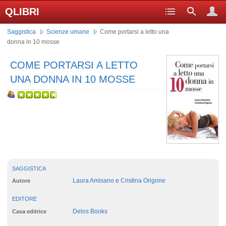
QLIBRI
Saggistica
Scienze umane
Come portarsi a letto una
donna in 10 mosse
COME PORTARSI A LETTO
UNA DONNA IN 10 MOSSE
SAGGISTICA
Laura Amisano e Cristina Origone
Autore
EDITORE
Delos Books
Casa editrice