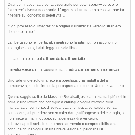
Quando l’invadenza diventa essenziale per poter sopravvivere, e lo
“straniero” diventa necessario. L’urgenza di un trapianto ci dovrebbe far
riflettere sul concetto di selettività…
“Ogni processo di integrazione origina dall’amicizia verso lo straniero
che porto in me.”
La libertà sono le libertà, altrimenti sono fanatismo: non ascolto, non
interagisco con gli altri, leggo un solo libro.
La calunnia è attribuire il non detto e il non fatto.
L’invidia verso chi ha raggiunto traguardi a cui noi non siamo arrivati.
Uno vale uno è solo una retorica populista, una malattia della
democrazia, al solo fine della propaganda elettorale. Uno non vale uno.
Questo saggio scritto da Massimo Recalcati, psicoanalista tra i più noti in
Italia, è una lettura che consiglio a chiunque voglia riflettere sulla
mancanza di confronto, di solidarietà, di empatia, sul sapere senza
conoscere, sul prendere senza voler dare, sull'angoscia del contagio, sul
non mettersi mai in dubbio, sulla certezza di aver capito.
In brevi capitoli scritti in una prosa scorrevole e comprensibilissima
conduce chi ha voglia, in una breve lezione di psicoanalisi.
Interessantissima.