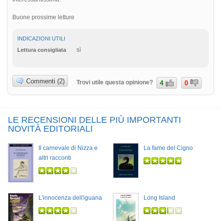
Buone prossime letture
INDICAZIONI UTILI
sì
Lettura consigliata
Commenti (2)
Trovi utile questa opinione?
4
0
LE RECENSIONI DELLE PIÙ IMPORTANTI
NOVITÀ EDITORIALI
Il carnevale di Nizza e
La fame del Cigno
altri racconti
L'innocenza dell'iguana
Long Island