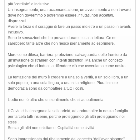
più "cordiale" e inclusivo.
Un insegnamento, una raccomandazione, un avvertimento a non trovarci
dove non dovremmo o potremmo essere, rifiutati, non accettati,
disprezzati.
Avere la forza e il coraggio di fare un passo indietro o un passo in avanti.
Inclusivo.
Sono le sensazioni che ho provato durante tutta la lettura. Ce ne
sarebbero tante altre che non riesco pienamente ad esprimere.
Muro come difesa, barriera, protezione, salvaguardia delle frontiere da
un’invasione di stranieri con intenti distruttori. Ma anche un concetto
psicologico che ci induce a difendere ciò che avvertiamo come nostro.
La tentazione del muro è credere a una sola verità, a un solo libro, a un
solo popolo, a una sola lingua, a una sola religione. Pluralismo e
democrazia sono da combattere a tutti i costi.
L’odio non è altro che un sentimento che si autoalimenta.
Il Covid ci ha insegnato la solidarietà, ad andare oltre la nostra famiglia
per farcela tutti insieme, perché proteggendo gli altri proteggiamo noi
stessi.
Senza gli altri non esistiamo. Ospitalità come civiltà.
Sono impressionata dal ribaltamento del concetto “dell’aver bisogno”.