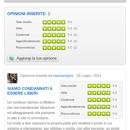
OPINIONI INSERITE: 1
Voto medio
5.0
Stile
5.0 (1)
Contenuti
5.0 (1)
Approfondimento
5.0 (1)
Piacevolezza
5.0 (1)
Aggiungi la tua opinione
Opinione inserita da
mariaangela
26 Luglio, 2024
Voto medio
5.0
SIAMO CONDANNATI A
ESSERE LIBERI
Stile
5.0
Contenuti
5.0
Un continuo stimolo a riflettere
Approfondimento
5.0
per non banalizzare situazioni
ed atteggiamenti che poniamo
Piacevolezza
5.0
in atto e che ci circondano.
Un invito a fare ciascuno la propria parte per rendere il posto in cui
viviamo e interagiamo, per obbligo o scelta, con altre persone, un posto