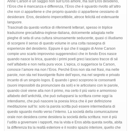
Anne Carson è un saggio non sull’Eros amore, ma sull’Eros desiderio,
l’Eros che è mancanza e differenza, l’Eros che è sguardo rivolto all’altro
che non ci appartiene e che proprio quando ci appartiene cessiamo di
desiderare. Eros, desiderio impercettibile, atroce felicità ed estenuante
languore.
Trascinati da questo vortice di riferimenti letterari, spesso in triplice
traduzione greca/latina-inglese-italiana, dolcemente adagiata nelle
pieghe di seta di una cultura sinuosamente seducente, quasi ci illudiamo
di scorgere il senso di questo volume in una colta rassegna di
esperienze del desiderio. Eppure è qui che il saggio di Anne Carson
compie uno scarto improvviso suggerendoci che in fondo Eros nasce
quando nasce la lirica, quando i primi poeti greci lasciano tracce di sé
nell’alfabeto e non nella pura voce. L’epica, ci suggerisce la Carson,
conosce l’amore ma non l’Eros. Perché Eros non sta nel frasi, ma nelle
parole, non sta nel travolgente fluire dell’epos, ma nel segreto e privato
incanto di un singolo logos. È quando i greci scoprono le consonanti
(suoni impossibili da pronunciare da soli) e le articolano con le parole,
quando cioè viene alla non il primo, ma certo il più vario e armonioso
alfabeto dell’antichità, che può svilupparsi la scrittura come oggi la
intendiamo, che può nascere la poesia lirica che è per definizione
meditazione sull’Io: solo la parola scritta può essere intermediaria di
questo sguardo rivolto verso l’interno. La società della comunicazione
orale non desidera come desidera la società della scrittura: non è più
l’udito a governare i rapporti, ma la vista e Eros abita questa svolta, abita
la differenza tra la realtà esteriore e il nostro spazio interiore, quello che