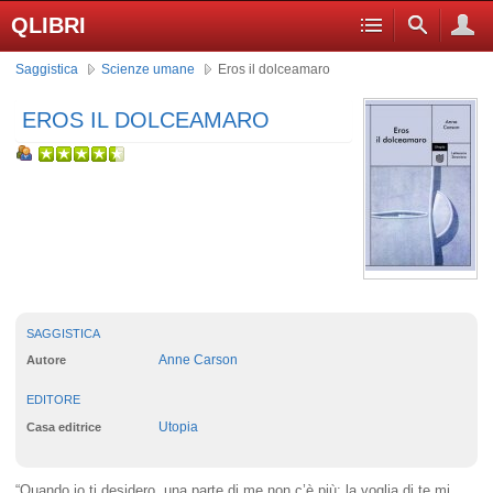
QLIBRI
Saggistica
Scienze umane
Eros il dolceamaro
EROS IL DOLCEAMARO
SAGGISTICA
Anne Carson
Autore
EDITORE
Utopia
Casa editrice
“Quando io ti desidero, una parte di me non c’è più: la voglia di te mi