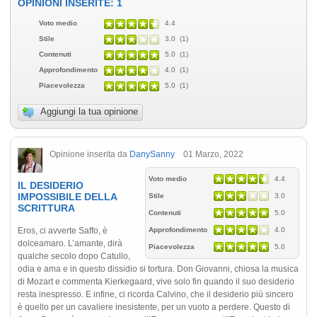
OPINIONI INSERITE: 1
Voto medio
4.4
Stile
3.0 (1)
Contenuti
5.0 (1)
Approfondimento
4.0 (1)
Piacevolezza
5.0 (1)
Aggiungi la tua opinione
Opinione inserita da
DanySanny
01 Marzo, 2022
Voto medio
4.4
IL DESIDERIO
IMPOSSIBILE DELLA
Stile
3.0
SCRITTURA
Contenuti
5.0
Eros, ci avverte Saffo, è
Approfondimento
4.0
dolceamaro. L’amante, dirà
Piacevolezza
5.0
qualche secolo dopo Catullo,
odia e ama e in questo dissidio si tortura. Don Giovanni, chiosa la musica
di Mozart e commenta Kierkegaard, vive solo fin quando il suo desiderio
resta inespresso. E infine, ci ricorda Calvino, che il desiderio più sincero
è quello per un cavaliere inesistente, per un vuoto a perdere. Questo di