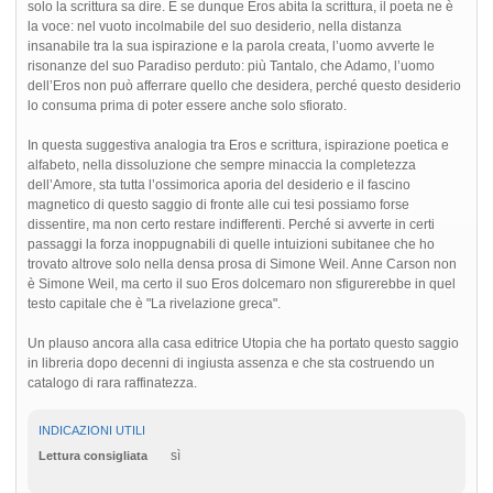
solo la scrittura sa dire. E se dunque Eros abita la scrittura, il poeta ne è
la voce: nel vuoto incolmabile del suo desiderio, nella distanza
insanabile tra la sua ispirazione e la parola creata, l’uomo avverte le
risonanze del suo Paradiso perduto: più Tantalo, che Adamo, l’uomo
dell’Eros non può afferrare quello che desidera, perché questo desiderio
lo consuma prima di poter essere anche solo sfiorato.
In questa suggestiva analogia tra Eros e scrittura, ispirazione poetica e
alfabeto, nella dissoluzione che sempre minaccia la completezza
dell’Amore, sta tutta l’ossimorica aporia del desiderio e il fascino
magnetico di questo saggio di fronte alle cui tesi possiamo forse
dissentire, ma non certo restare indifferenti. Perché si avverte in certi
passaggi la forza inoppugnabili di quelle intuizioni subitanee che ho
trovato altrove solo nella densa prosa di Simone Weil. Anne Carson non
è Simone Weil, ma certo il suo Eros dolcemaro non sfigurerebbe in quel
testo capitale che è "La rivelazione greca".
Un plauso ancora alla casa editrice Utopia che ha portato questo saggio
in libreria dopo decenni di ingiusta assenza e che sta costruendo un
catalogo di rara raffinatezza.
INDICAZIONI UTILI
sì
Lettura consigliata