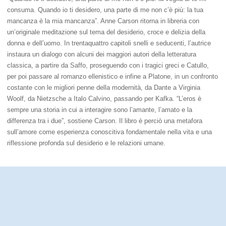
consuma. Quando io ti desidero, una parte di me non c’è più: la tua
mancanza è la mia mancanza”. Anne Carson ritorna in libreria con
un’originale meditazione sul tema del desiderio, croce e delizia della
donna e dell’uomo. In trentaquattro capitoli snelli e seducenti, l’autrice
instaura un dialogo con alcuni dei maggiori autori della letteratura
classica, a partire da Saffo, proseguendo con i tragici greci e Catullo,
per poi passare al romanzo ellenistico e infine a Platone, in un confronto
costante con le migliori penne della modernità, da Dante a Virginia
Woolf, da Nietzsche a Italo Calvino, passando per Kafka. “L’eros è
sempre una storia in cui a interagire sono l’amante, l’amato e la
differenza tra i due”, sostiene Carson. Il libro è perciò una metafora
sull’amore come esperienza conoscitiva fondamentale nella vita e una
riflessione profonda sul desiderio e le relazioni umane.