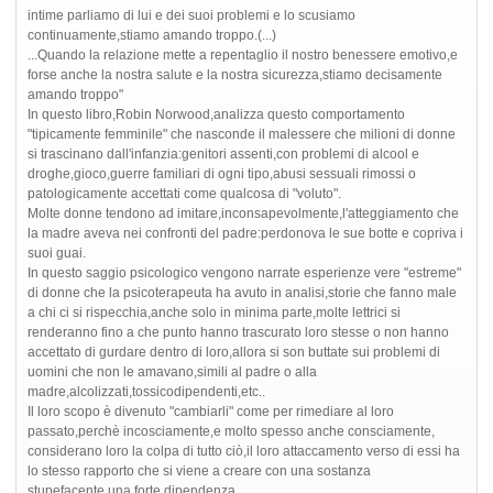
intime parliamo di lui e dei suoi problemi e lo scusiamo
continuamente,stiamo amando troppo.(...)
...Quando la relazione mette a repentaglio il nostro benessere emotivo,e
forse anche la nostra salute e la nostra sicurezza,stiamo decisamente
amando troppo"
In questo libro,Robin Norwood,analizza questo comportamento
"tipicamente femminile" che nasconde il malessere che milioni di donne
si trascinano dall'infanzia:genitori assenti,con problemi di alcool e
droghe,gioco,guerre familiari di ogni tipo,abusi sessuali rimossi o
patologicamente accettati come qualcosa di "voluto".
Molte donne tendono ad imitare,inconsapevolmente,l'atteggiamento che
la madre aveva nei confronti del padre:perdonova le sue botte e copriva i
suoi guai.
In questo saggio psicologico vengono narrate esperienze vere "estreme"
di donne che la psicoterapeuta ha avuto in analisi,storie che fanno male
a chi ci si rispecchia,anche solo in minima parte,molte lettrici si
renderanno fino a che punto hanno trascurato loro stesse o non hanno
accettato di gurdare dentro di loro,allora si son buttate sui problemi di
uomini che non le amavano,simili al padre o alla
madre,alcolizzati,tossicodipendenti,etc..
Il loro scopo è divenuto "cambiarli" come per rimediare al loro
passato,perchè incosciamente,e molto spesso anche consciamente,
considerano loro la colpa di tutto ciò,il loro attaccamento verso di essi ha
lo stesso rapporto che si viene a creare con una sostanza
stupefacente,una forte dipendenza.