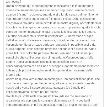
a smettere?
Robin Norwood qui ci spiega perché lo facciamo e lo fà definendoci
donne che amano troppo: ma è un trucco linguistico. Perché l’amore
quando è “sano”, reciproco, quando è strutturato senza patimenti non è
mai “troppo”.Quello che è troppo è la nostra insicurezza,l’ossessione
eccessiva verso qualcuno,la perdita della nostra dignità,l’accontentarsi di
briciole che ci vengono concesse da un uomo, il prendersi quelle briciole
come se noi non meritassimo tutta la torta, tutto il sogno, tutto l’amore.
L’autrice nel racconto si serve di esempi forti. Ci narra storie di figlie
dell’alcoolismo, di violenza domestica,di co-dipendenza ,storie in cui
l’esempio genitoriale ricade addosso rendendo impossibile uscire da
quella trappola, dallo schema nevrotico nel quale si è cresciute. A una
prima lettura si potrebbe pensare che noi veniamo da situazioni più
semplici e che certi eccessi non ci riguardano.Ma procedendo nelle
pagine (ripetitive in alcuni casi nella necessità di fissare un
concetto)sappiamo che da li non si scappa e dobbiamo riconoscere che
tutte noi, chi più chi meno, ha amato troppo in alcuni momenti della
propria vita.
Uscire da questa vera e propria patologia è una possibilità tangibile, che
non passa,come si potrebbe pensare, attraverso una rivisitazione del
nostro agire verso il sesso opposto, ma passa (ed è molto più
difficile)attraverso l’amore per noi stesse.
Ho riletto più volte nella vita questo libro (adesso “ho smesso” e ho
regalato la mia copia:))e lo consiglio vivamente a chi ha voglia di
imparare qualcosa in più su se stessa. Non è un inutile manuale di self-