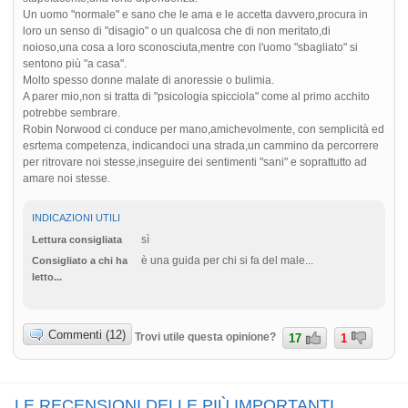
Un uomo "normale" e sano che le ama e le accetta davvero,procura in
loro un senso di "disagio" o un qualcosa che di non meritato,di
noioso,una cosa a loro sconosciuta,mentre con l'uomo "sbagliato" si
sentono più "a casa".
Molto spesso donne malate di anoressie o bulimia.
A parer mio,non si tratta di "psicologia spicciola" come al primo acchito
potrebbe sembrare.
Robin Norwood ci conduce per mano,amichevolmente, con semplicità ed
esrtema competenza, indicandoci una strada,un cammino da percorrere
per ritrovare noi stesse,inseguire dei sentimenti "sani" e soprattutto ad
amare noi stesse.
INDICAZIONI UTILI
sì
Lettura consigliata
è una guida per chi si fa del male...
Consigliato a chi ha
letto...
Commenti (12)
Trovi utile questa opinione?
17
1
LE RECENSIONI DELLE PIÙ IMPORTANTI