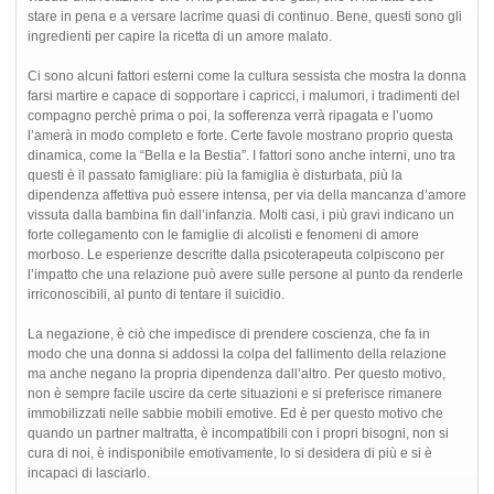
stare in pena e a versare lacrime quasi di continuo. Bene, questi sono gli
ingredienti per capire la ricetta di un amore malato.
Ci sono alcuni fattori esterni come la cultura sessista che mostra la donna
farsi martire e capace di sopportare i capricci, i malumori, i tradimenti del
compagno perchè prima o poi, la sofferenza verrà ripagata e l’uomo
l’amerà in modo completo e forte. Certe favole mostrano proprio questa
dinamica, come la “Bella e la Bestia”. I fattori sono anche interni, uno tra
questi è il passato famigliare: più la famiglia è disturbata, più la
dipendenza affettiva può essere intensa, per via della mancanza d’amore
vissuta dalla bambina fin dall’infanzia. Molti casi, i più gravi indicano un
forte collegamento con le famiglie di alcolisti e fenomeni di amore
morboso. Le esperienze descritte dalla psicoterapeuta colpiscono per
l’impatto che una relazione può avere sulle persone al punto da renderle
irriconoscibili, al punto di tentare il suicidio.
La negazione, è ciò che impedisce di prendere coscienza, che fa in
modo che una donna si addossi la colpa del fallimento della relazione
ma anche negano la propria dipendenza dall’altro. Per questo motivo,
non è sempre facile uscire da certe situazioni e si preferisce rimanere
immobilizzati nelle sabbie mobili emotive. Ed è per questo motivo che
quando un partner maltratta, è incompatibili con i propri bisogni, non si
cura di noi, è indisponibile emotivamente, lo si desidera di più e si è
incapaci di lasciarlo.