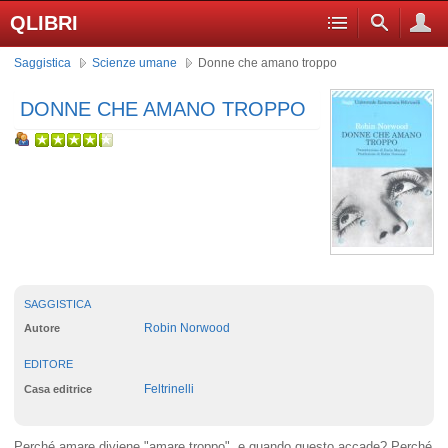
QLIBRI
Saggistica
Scienze umane
Donne che amano troppo
DONNE CHE AMANO TROPPO
SAGGISTICA
Robin Norwood
Autore
EDITORE
Feltrinelli
Casa editrice
Perché amare diviene "amare troppo", e quando questo accade? Perché