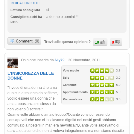
INDICAZIONI UTILI
sì
Lettura consigliata
a donne e uomini !!!
Consigliato a chi ha
letto...
Commenti (0)
Trovi utile questa opinione?
10
0
Opinione inserita da
Ally79
20 Novembre, 2011
Voto medio
3.8
L'INSICUREZZA DELLE
DONNE
Stile
3.0
Contenuti
5.0
"Invece di una donna che ama
Approfondimento
5.0
qualcun altro tanto da soffrirne,
voglio essere una donna che
Piacevolezza
3.0
ama abbastanza se stessa da
non voler più soffrire."
Quante volte abbiamo amato troppo?Quante volte pur essendo
consapevoli che non ci lasciavamo dignità nei nostri gesti abbiamo
continuato a ripeterli in maniera nevrotica?Quante volte sapevamo di
darci a qualcuno che non ci voleva integralmente ma non siamo riuscite