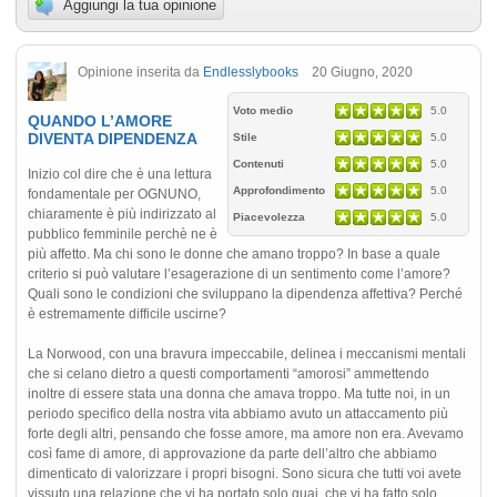
Aggiungi la tua opinione
Opinione inserita da
Endlesslybooks
20 Giugno, 2020
Voto medio
5.0
QUANDO L’AMORE
DIVENTA DIPENDENZA
Stile
5.0
Contenuti
5.0
Inizio col dire che è una lettura
Approfondimento
5.0
fondamentale per OGNUNO,
chiaramente è più indirizzato al
Piacevolezza
5.0
pubblico femminile perchè ne è
più affetto. Ma chi sono le donne che amano troppo? In base a quale
criterio si può valutare l’esagerazione di un sentimento come l’amore?
Quali sono le condizioni che sviluppano la dipendenza affettiva? Perché
è estremamente difficile uscirne?
La Norwood, con una bravura impeccabile, delinea i meccanismi mentali
che si celano dietro a questi comportamenti “amorosi” ammettendo
inoltre di essere stata una donna che amava troppo. Ma tutte noi, in un
periodo specifico della nostra vita abbiamo avuto un attaccamento più
forte degli altri, pensando che fosse amore, ma amore non era. Avevamo
così fame di amore, di approvazione da parte dell’altro che abbiamo
dimenticato di valorizzare i propri bisogni. Sono sicura che tutti voi avete
vissuto una relazione che vi ha portato solo guai, che vi ha fatto solo