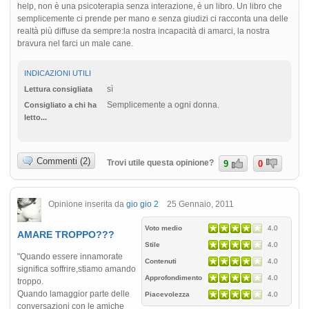
help, non è una psicoterapia senza interazione, è un libro. Un libro che
semplicemente ci prende per mano e senza giudizi ci racconta una delle
realtà più diffuse da sempre:la nostra incapacità di amarci, la nostra
bravura nel farci un male cane.
INDICAZIONI UTILI
sì
Lettura consigliata
Semplicemente a ogni donna.
Consigliato a chi ha
letto...
Commenti (2)
Trovi utile questa opinione?
9
0
Opinione inserita da
gio gio 2
25 Gennaio, 2011
Voto medio
4.0
AMARE TROPPO???
Stile
4.0
"Quando essere innamorate
Contenuti
4.0
significa soffrire,stiamo amando
Approfondimento
4.0
troppo.
Quando lamaggior parte delle
Piacevolezza
4.0
conversazioni con le amiche