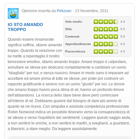
Opinione inserita da
Pelizzari
23 Novembre, 2011
Voto medio
4.4
IO STO AMANDO
TROPPO
Stile
5.0
Contenuti
5.0
Quando essere innamorate
Approfondimento
4.0
significa soffrire, stiamo amando
troppo. Quando la relazione con
Piacevolezza
4.0
lui mette a repentaglio il nostro
benessere emotivo, stiamo amando troppo. Amare troppo è calpestare,
annullare se stesse per dedicarsi completamente a cambiare un uomo
"sbagliato" per noi, e senza riuscirci. Amare in modo sano è imparare ad
accettare ed amare prima di tutto se stesse, per poter poi costruire un
rapporto gratificante e sereno con un uomo "giusto" per noi. Le donne
che amano troppo hanno poca stima di sé; hanno un profondo timore
dell'abbandono. La ricerca dello stare bene deve però cominciare
all'interno di sé. Dobbiamo guarire dal bisogno di dare più amore di
quanto se ne riceva. Con simpatia e assoluta competenza professionale
Robin Norwood indica un possibile itinerario verso la consapevolezza di
se stesse e verso l'equilibrio dei sentimenti. Leggere questo saggio aiuta,
a non sentirsi le uniche, a non sentirsi le martiri, a svegliarsi, a guardarsi,
a liberarsi, a stare meglio. Da leggere assolutamente.