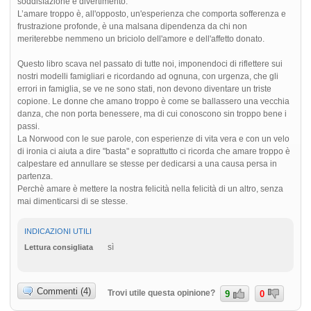
soddisfazione e divertimento.
L’amare troppo è, all'opposto, un'esperienza che comporta sofferenza e
frustrazione profonde, è una malsana dipendenza da chi non
meriterebbe nemmeno un briciolo dell'amore e dell'affetto donato.
Questo libro scava nel passato di tutte noi, imponendoci di riflettere sui
nostri modelli famigliari e ricordando ad ognuna, con urgenza, che gli
errori in famiglia, se ve ne sono stati, non devono diventare un triste
copione. Le donne che amano troppo è come se ballassero una vecchia
danza, che non porta benessere, ma di cui conoscono sin troppo bene i
passi.
La Norwood con le sue parole, con esperienze di vita vera e con un velo
di ironia ci aiuta a dire "basta" e soprattutto ci ricorda che amare troppo è
calpestare ed annullare se stesse per dedicarsi a una causa persa in
partenza.
Perchè amare è mettere la nostra felicità nella felicità di un altro, senza
mai dimenticarsi di se stesse.
INDICAZIONI UTILI
sì
Lettura consigliata
Commenti (4)
Trovi utile questa opinione?
9
0