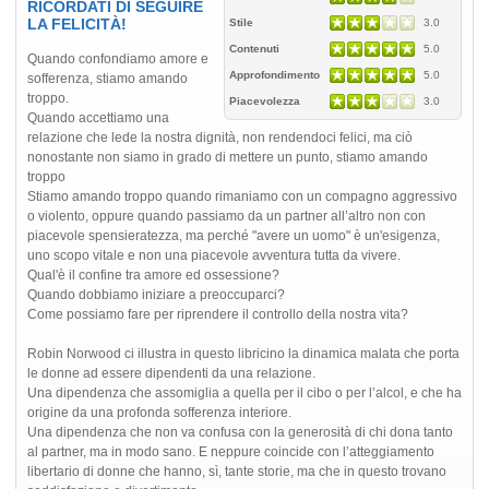
RICORDATI DI SEGUIRE
LA FELICITÀ!
Stile
3.0
Contenuti
5.0
Quando confondiamo amore e
Approfondimento
5.0
sofferenza, stiamo amando
troppo.
Piacevolezza
3.0
Quando accettiamo una
relazione che lede la nostra dignità, non rendendoci felici, ma ciò
nonostante non siamo in grado di mettere un punto, stiamo amando
troppo
Stiamo amando troppo quando rimaniamo con un compagno aggressivo
o violento, oppure quando passiamo da un partner all’altro non con
piacevole spensieratezza, ma perché "avere un uomo" è un'esigenza,
uno scopo vitale e non una piacevole avventura tutta da vivere.
Qual'è il confine tra amore ed ossessione?
Quando dobbiamo iniziare a preoccuparci?
Come possiamo fare per riprendere il controllo della nostra vita?
Robin Norwood ci illustra in questo libricino la dinamica malata che porta
le donne ad essere dipendenti da una relazione.
Una dipendenza che assomiglia a quella per il cibo o per l’alcol, e che ha
origine da una profonda sofferenza interiore.
Una dipendenza che non va confusa con la generosità di chi dona tanto
al partner, ma in modo sano. E neppure coincide con l’atteggiamento
libertario di donne che hanno, sì, tante storie, ma che in questo trovano