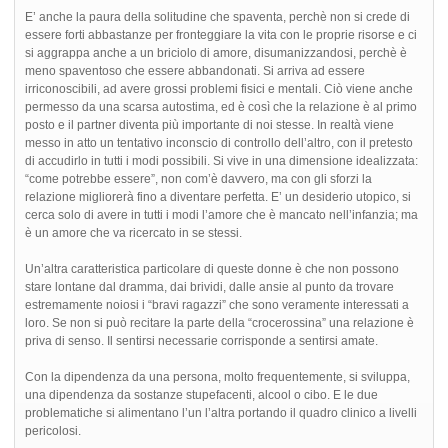
E’ anche la paura della solitudine che spaventa, perchè non si crede di
essere forti abbastanze per fronteggiare la vita con le proprie risorse e ci
si aggrappa anche a un briciolo di amore, disumanizzandosi, perchè è
meno spaventoso che essere abbandonati. Si arriva ad essere
irriconoscibili, ad avere grossi problemi fisici e mentali. Ciò viene anche
permesso da una scarsa autostima, ed è così che la relazione è al primo
posto e il partner diventa più importante di noi stesse. In realtà viene
messo in atto un tentativo inconscio di controllo dell’altro, con il pretesto
di accudirlo in tutti i modi possibili. Si vive in una dimensione idealizzata:
“come potrebbe essere”, non com’è davvero, ma con gli sforzi la
relazione migliorerà fino a diventare perfetta. E’ un desiderio utopico, si
cerca solo di avere in tutti i modi l’amore che è mancato nell’infanzia; ma
è un amore che va ricercato in se stessi.
Un’altra caratteristica particolare di queste donne è che non possono
stare lontane dal dramma, dai brividi, dalle ansie al punto da trovare
estremamente noiosi i “bravi ragazzi” che sono veramente interessati a
loro. Se non si può recitare la parte della “crocerossina” una relazione è
priva di senso. Il sentirsi necessarie corrisponde a sentirsi amate.
Con la dipendenza da una persona, molto frequentemente, si sviluppa,
una dipendenza da sostanze stupefacenti, alcool o cibo. E le due
problematiche si alimentano l’un l’altra portando il quadro clinico a livelli
pericolosi.