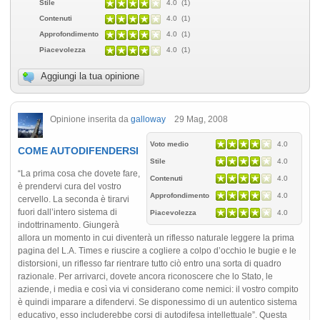
Stile
4.0 (1)
Contenuti
4.0 (1)
Approfondimento
4.0 (1)
Piacevolezza
4.0 (1)
Aggiungi la tua opinione
Opinione inserita da
galloway
29 Mag, 2008
Voto medio
4.0
COME AUTODIFENDERSI
Stile
4.0
“La prima cosa che dovete fare,
Contenuti
4.0
è prendervi cura del vostro
Approfondimento
4.0
cervello. La seconda è tirarvi
fuori dall’intero sistema di
Piacevolezza
4.0
indottrinamento. Giungerà
allora un momento in cui diventerà un riflesso naturale leggere la prima
pagina del L.A. Times e riuscire a cogliere a colpo d’occhio le bugie e le
distorsioni, un riflesso far rientrare tutto ciò entro una sorta di quadro
razionale. Per arrivarci, dovete ancora riconoscere che lo Stato, le
aziende, i media e così via vi considerano come nemici: il vostro compito
è quindi imparare a difendervi. Se disponessimo di un autentico sistema
educativo, esso includerebbe corsi di autodifesa intellettuale”. Questa