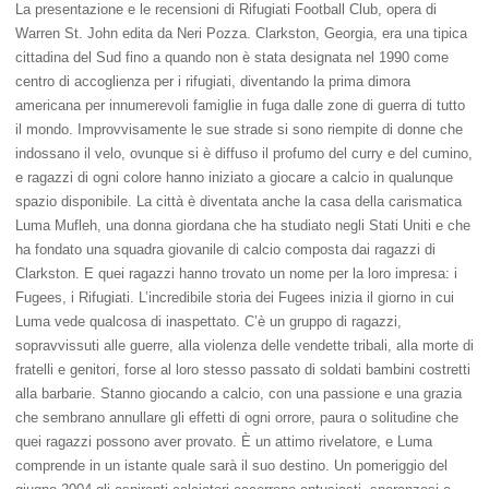
La presentazione e le recensioni di Rifugiati Football Club, opera di
Warren St. John edita da Neri Pozza. Clarkston, Georgia, era una tipica
cittadina del Sud fino a quando non è stata designata nel 1990 come
centro di accoglienza per i rifugiati, diventando la prima dimora
americana per innumerevoli famiglie in fuga dalle zone di guerra di tutto
il mondo. Improvvisamente le sue strade si sono riempite di donne che
indossano il velo, ovunque si è diffuso il profumo del curry e del cumino,
e ragazzi di ogni colore hanno iniziato a giocare a calcio in qualunque
spazio disponibile. La città è diventata anche la casa della carismatica
Luma Mufleh, una donna giordana che ha studiato negli Stati Uniti e che
ha fondato una squadra giovanile di calcio composta dai ragazzi di
Clarkston. E quei ragazzi hanno trovato un nome per la loro impresa: i
Fugees, i Rifugiati. L’incredibile storia dei Fugees inizia il giorno in cui
Luma vede qualcosa di inaspettato. C’è un gruppo di ragazzi,
sopravvissuti alle guerre, alla violenza delle vendette tribali, alla morte di
fratelli e genitori, forse al loro stesso passato di soldati bambini costretti
alla barbarie. Stanno giocando a calcio, con una passione e una grazia
che sembrano annullare gli effetti di ogni orrore, paura o solitudine che
quei ragazzi possono aver provato. È un attimo rivelatore, e Luma
comprende in un istante quale sarà il suo destino. Un pomeriggio del