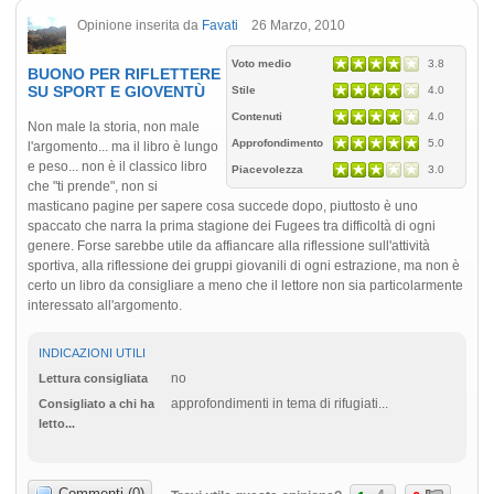
Opinione inserita da
Favati
26 Marzo, 2010
Voto medio
3.8
BUONO PER RIFLETTERE
SU SPORT E GIOVENTÙ
Stile
4.0
Contenuti
4.0
Non male la storia, non male
Approfondimento
5.0
l'argomento... ma il libro è lungo
e peso... non è il classico libro
Piacevolezza
3.0
che "ti prende", non si
masticano pagine per sapere cosa succede dopo, piuttosto è uno
spaccato che narra la prima stagione dei Fugees tra difficoltà di ogni
genere. Forse sarebbe utile da affiancare alla riflessione sull'attività
sportiva, alla riflessione dei gruppi giovanili di ogni estrazione, ma non è
certo un libro da consigliare a meno che il lettore non sia particolarmente
interessato all'argomento.
INDICAZIONI UTILI
no
Lettura consigliata
approfondimenti in tema di rifugiati...
Consigliato a chi ha
letto...
Commenti (0)