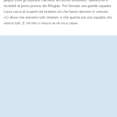
giugno 2004 gli aspiranti calciatori accorrono entusiasti, speranzosi e
increduli al primo provino dei Rifugiati. Per formare una grande squadra
Luma cerca di scoprire ed esaltare ciò che hanno davvero in comune.
«Ci disse che eravamo tutti stranieri, e che questa era una squadra che
unisce tutti. E chi non ci riesce se ne va a casa».