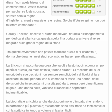
disse. “non avete bisogno di
Approfondimento
5.0
confessarmela. Vostra maestà
pensa che, se foste sposata,
Piacevolezza
4.0
sareste solo la regina
d’Inghilterra, mentre ora siete re e regina. So che il Vostro spirito non può
tollerare comandanti.”
Carolly Erickson, docente di storia medievale, rinuncia all'insegnamento
per dedicarsi alla ricerca; questa scelta l’ha portata a scrivere diverse
biografie sulle grandi regine della storia.
Tra queste ovviamente non poteva mancare quella di “Elisabetta I”,
donna che durante i miei studi scolastici mi ha sempre affascinato.
La Erickson ci racconta qualcosa che va oltre la storia, ci racconta un po’
di più di questa, da molti definita, “donna strana”. Ci racconta dei suoi
umori, delle sue decisioni non sempre semplici, della difficoltà di fare
accettare, in quel periodo, che al comando ci fosse una donna; delle
delusioni che in settant'anni una vita può darti, senza però dimenticarne
le gioie. Una donna colta, vanitosa e irascibile e soprattutto
indimenticabile.
La biografia è arricchita anche da citazioni molto d’impatto che rendono
la narrazione più piacevole; ovviamente sono frasi tratte da fonti coeve di
cui la scrittrice in fondo al volume ci lascia i titoli.