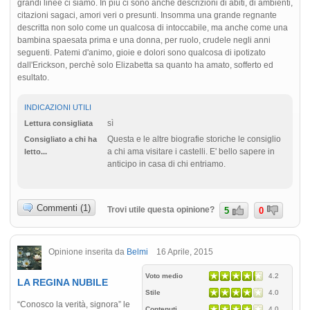
grandi linee ci siamo. In più ci sono anche descrizioni di abiti, di ambienti,
citazioni sagaci, amori veri o presunti. Insomma una grande regnante
descritta non solo come un qualcosa di intoccabile, ma anche come una
bambina spaesata prima e una donna, per ruolo, crudele negli anni
seguenti. Patemi d'animo, gioie e dolori sono qualcosa di ipotizato
dall'Erickson, perchè solo Elizabetta sa quanto ha amato, sofferto ed
esultato.
INDICAZIONI UTILI
sì
Lettura consigliata
Questa e le altre biografie storiche le consiglio
Consigliato a chi ha
a chi ama visitare i castelli. E' bello sapere in
letto...
anticipo in casa di chi entriamo.
Commenti (1)
Trovi utile questa opinione?
5
0
Opinione inserita da
Belmi
16 Aprile, 2015
Voto medio
4.2
LA REGINA NUBILE
Stile
4.0
“Conosco la verità, signora” le
Contenuti
4.0