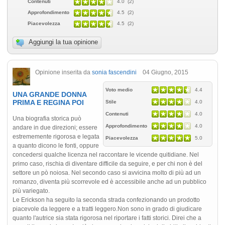
Contenuti
4.0 (2)
Approfondimento
4.5 (2)
Piacevolezza
4.5 (2)
Aggiungi la tua opinione
Opinione inserita da
sonia fascendini
04 Giugno, 2015
Voto medio
4.4
UNA GRANDE DONNA
PRIMA E REGINA POI
Stile
4.0
Contenuti
4.0
Una biografia storica può
Approfondimento
4.0
andare in due direzioni; essere
estrememente rigorosa e legata
Piacevolezza
5.0
a quanto dicono le fonti, oppure
concedersi qualche licenza nel raccontare le vicende quitidiane. Nel
primo caso, rischia di diventare difficile da seguire, e per chi non è del
settore un pò noiosa. Nel secondo caso si avvicina molto di più ad un
romanzo, diventa più scorrevole ed è accessibile anche ad un pubblico
più variegato.
Le Erickson ha seguito la seconda strada confezionando un prodotto
piacevole da leggere e a tratti leggero.Non sono in grado di giudicare
quanto l'autrice sia stata rigorosa nel riportare i fatti storici. Direi che a