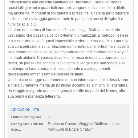
indispensabili alla crescita spirituale dell'individuo. I sodali di Nones
quasi tutti giovani e quasi tutti europei, vengono descritti nei loro difetti,
ma anche nei momenti di solidarietà espressi nella catena per preparare
il cibo o nella selvaggia gioia durante le pause nei pressi di laghetti e
fiumi celati ai più.
L'autore non manca di fare delle riflessioni sugli Stati Uniti: territorio
vastissimo che passa da centri fortementi urbanizzati, a metropoli estese
e a vaste aree dove è quasi impossibile vedere anima viva.Ma a parte la
sua concentrazione sulla relazione uomo-natura che fortissima si avverte
osservando boschi e laghi, Nones parla anche del contradditorio way of
life degli abitanti. Un paese dove le differenze di reddito creano dei forti
divari, un paese che confida in Dio come si legge sulle banconote e al
contempo si lascia andare al lusso sfrenato o a atteggiamenti
decisamente lontanissimi dall'essere cristiani.
Un libro che si legge rapidamente perché interessante nella descrizione
e che sicuramente merita un posticino accanto ad altri tomi di letteratura
da viaggio malgrado qualche ingenutà di stile da parte del Nones, alla
sua prima esperienza letteraria.
INDICAZIONI UTILI
sì
Lettura consigliata
Robinson Crusoe-Viaggi di Gulliver-on the
Consigliato a chi ha
road-Libri di Bruce Chatwin
letto...