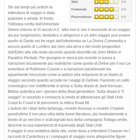
Stile
3.0
Sin dai tempi più antichi la
Contenuto
4.0
letteratura di viaggio è stata
Piacevolezza
4.0
popolare e amata. In fondo
l'Odissea scritta dall'immortale
Omero intorno al VI secolo A.C. altro non è che il resoconto di un viaggio
sia pur lunghissimo, fantastico e allegorico e un altro viaggio può essere
quello di Dante nei tre regni dell'oltretomba ne La Divina Commedia o
ancora quello di Lucifero dal cielo alla terra e dei nostri progenitori
dall'Eden alla vita reale secondo quanto descritto da John Milton in
Paradiso Perduto. Per giungere in epoca più recente si passa a
narrazioni sicuramente più realistiche come quelle di Defoe per il suo Le
avventure di Robinson Crusoe o a narrazioni paradossali ma
egualmente minuziose come si addice alla redazione di un diario di
viaggio secondo quanto accade ne I viaggi di Gulliver. Facendo un salto
cronologico non indifferente si arriva a Sulla strada di Jack Kerouac,
Bibbia autentica per i giovani della Beat generation. Sulla strada è "il
viaggio" in assoluto e consacra la moda di attraversare gli Stati Uniti
Coast to Coast e di percorrere la mitica Road 66.
L'autore de I diari della tartaruga, novello Kerouac e novello Chatwin
quest'ultimo il non plus ultra della travel literature, più modestamente a
bordo di un vecchio e scalcagnato bus della compagnia Tortuga verde,
descrive la sua esperienza di traversata degli Stati Uniti.
Il viaggio è una metafora della vita, come dava a intendere Chaucer ne I
racconti di Canterbury e i compagni di viaggio sono allegoriche figure