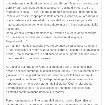
graziosissima che blandisce l’ego di Lord Byron (“Essere un conforto per
Lord Byron – tale, dunque, doveva essere il desino di Allegra…”) e lo
raggiunge in Italia (“E così Allegra, a quindici mesi di età, fu mandata da
Papà a Venezia”). Troppo preso dalle amanti (a Venezia, la Fornarina), il
poeta preferisce affidare ad altri la cura dell’innocente strappata alla
madre, progettando per lei un futuro da religiosa in linea con la mentalità
dell’epoca.
Dopo Venezia, Byron si trasferisce a Ravenna e Allegra viene confinata
“in una scuola conventuale distante una dozzina di miglia, a
Bagnacavallo…”
La mamma intanto si ravvede e vorrebbe ancora con sé la sua bambina
(“Piani fantastici per rapire Allegra cominciarono a occupare la fantasia di
Claire”), ma si scontra con la pertinace volontà del poeta, che non vuole
rinunciare al suo giocattolo vivente.
All’età di soli cinque anni, Allegra si ammala e spira, imitando il triste
destino dei suoi compagni di giochi, figli di Shelley (“Dei due bambini che
giocavano in quel giardino nessuno sarebbe vissuto fino a vedere il
proprio sesto compleanno”). Le dispute dei genitori non avranno fine
neppure con la morte della sfortunata figlioletta (“Così la lotta che la
povera piccola Allegra aveva suscitato col semplice fatto della sua
esistenza continuò anche dopo la sua morte”).
Forse non era questa l’intenzione dell’autrice, ma lord Byron risulta
insopportabile al lettore, che – costernato dal trattamento riservato a una