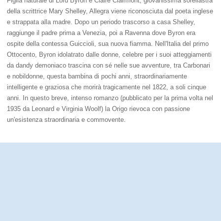
Figlia naturale di Lord Byron e Claire Clairmont, giovanissima sorellastra
della scrittrice Mary Shelley, Allegra viene riconosciuta dal poeta inglese
e strappata alla madre. Dopo un periodo trascorso a casa Shelley,
raggiunge il padre prima a Venezia, poi a Ravenna dove Byron era
ospite della contessa Guiccioli, sua nuova fiamma. Nell'Italia del primo
Ottocento, Byron idolatrato dalle donne, celebre per i suoi atteggiamenti
da dandy demoniaco trascina con sé nelle sue avventure, tra Carbonari
e nobildonne, questa bambina di pochi anni, straordinariamente
intelligente e graziosa che morirà tragicamente nel 1822, a soli cinque
anni. In questo breve, intenso romanzo (pubblicato per la prima volta nel
1935 da Leonard e Virginia Woolf) la Origo rievoca con passione
un'esistenza straordinaria e commovente.