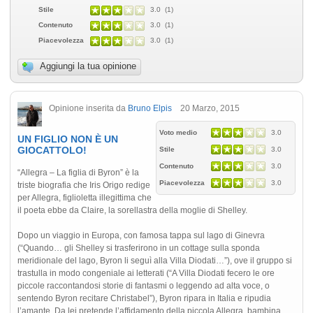
Stile
3.0 (1)
Contenuto
3.0 (1)
Piacevolezza
3.0 (1)
Aggiungi la tua opinione
Opinione inserita da
Bruno Elpis
20 Marzo, 2015
Voto medio
3.0
UN FIGLIO NON È UN
GIOCATTOLO!
Stile
3.0
Contenuto
3.0
“Allegra – La figlia di Byron” è la
Piacevolezza
3.0
triste biografia che Iris Origo redige
per Allegra, figlioletta illegittima che
il poeta ebbe da Claire, la sorellastra della moglie di Shelley.
Dopo un viaggio in Europa, con famosa tappa sul lago di Ginevra
(“Quando… gli Shelley si trasferirono in un cottage sulla sponda
meridionale del lago, Byron li seguì alla Villa Diodati…”), ove il gruppo si
trastulla in modo congeniale ai letterati (“A Villa Diodati fecero le ore
piccole raccontandosi storie di fantasmi o leggendo ad alta voce, o
sentendo Byron recitare Christabel”), Byron ripara in Italia e ripudia
l’amante. Da lei pretende l’affidamento della piccola Allegra, bambina