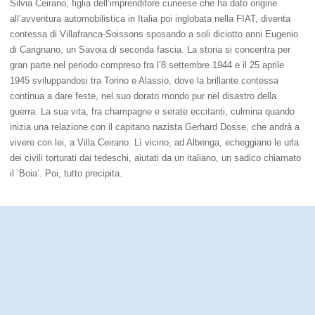
Silvia Ceirano, figlia dell’imprenditore cuneese che ha dato origine
all’avventura automobilistica in Italia poi inglobata nella FIAT, diventa
contessa di Villafranca-Soissons sposando a soli diciotto anni Eugenio
di Carignano, un Savoia di seconda fascia. La storia si concentra per
gran parte nel periodo compreso fra l’8 settembre 1944 e il 25 aprile
1945 sviluppandosi tra Torino e Alassio, dove la brillante contessa
continua a dare feste, nel suo dorato mondo pur nel disastro della
guerra. La sua vita, fra champagne e serate eccitanti, culmina quando
inizia una relazione con il capitano nazista Gerhard Dosse, che andrà a
vivere con lei, a Villa Ceirano. Lì vicino, ad Albenga, echeggiano le urla
dei civili torturati dai tedeschi, aiutati da un italiano, un sadico chiamato
il ‘Boia’. Poi, tutto precipita.