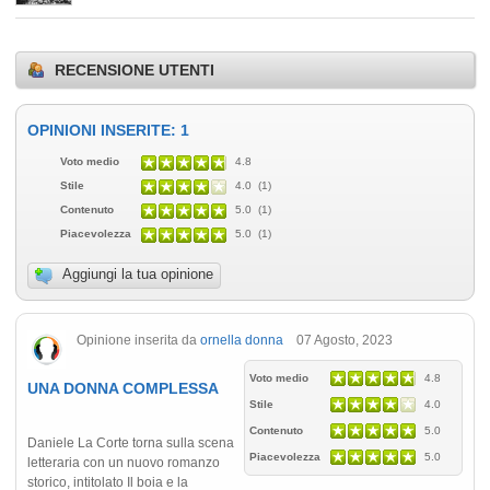
RECENSIONE UTENTI
OPINIONI INSERITE: 1
Voto medio
4.8
Stile
4.0 (1)
Contenuto
5.0 (1)
Piacevolezza
5.0 (1)
Aggiungi la tua opinione
Opinione inserita da
ornella donna
07 Agosto, 2023
Voto medio
4.8
UNA DONNA COMPLESSA
Stile
4.0
Contenuto
5.0
Daniele La Corte torna sulla scena
Piacevolezza
5.0
letteraria con un nuovo romanzo
storico, intitolato Il boia e la