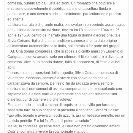
contessa, pubblicato da Fusta edizioni. Un romanzo che colpisce e
intrattiene piacevolmente il pubblico tramite una scrittura fluida e
perspicace, e una ricerca storica di sottofondo, particolarmente precisa
ed attenta.
La storia narrata è di grande malia, e si svolge in un periodo assai tragico
per la storia della nostra nazione, ovvero tra l’8 settembre 1944 e il 25
aprile 1945. Al centro del narrato una figura di donna d’eccezione, tale
Silvia Ceirano, figlia di un imprenditore cuneese che ha dato origine
all’avventura automobilistica in Italia, poi entrata a far parte del gruppo
FIAT. Una donna complessa, che si sposa a diciotto anni con Eugenio di
Carignano, senza amarlo, solo per ottenere il titolo nobiliare e diventare
contessa. Vive in un mondo dorato, fatto di apparenza, di feste e di bei
abiti:
“nonostante le proporzioni della tragedia, Silvia Ceirano, contessa di
Villafranca-Soissons, continuò a vivere con spavalderia che la
caratterizzava da sempre. Del resto, fin da ragazza aveva sempre
mostrato doti non comuni di astuzia comportamentale, mescolando con
sapiente regia azioni volitive e perentorie con sapienti funambolismi
dialettici, pur di ottenere ciò che voleva.”
Fino a quando i nazisti cercano di requisire la sua villa per farne una
sede tutta loro. Al suo cospetto si presenta il capitano Gerhard Dosse:
“Era alto, biondo e aveva gli occhi azzurri. Era un tedesco perfetto, era un
nazista perfetto. E a lui fu affidato il potere assoluto.”
Ma lei, la contessa, gli tiene testa, e i due ben presto diventano amanti.
Così lei continua a vivere la sua normale vita, pur: