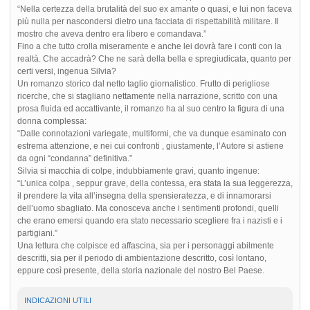
“Nella certezza della brutalità del suo ex amante o quasi, e lui non faceva
più nulla per nascondersi dietro una facciata di rispettabilità militare. Il
mostro che aveva dentro era libero e comandava.”
Fino a che tutto crolla miseramente e anche lei dovrà fare i conti con la
realtà. Che accadrà? Che ne sarà della bella e spregiudicata, quanto per
certi versi, ingenua Silvia?
Un romanzo storico dal netto taglio giornalistico. Frutto di perigliose
ricerche, che si stagliano nettamente nella narrazione, scritto con una
prosa fluida ed accattivante, il romanzo ha al suo centro la figura di una
donna complessa:
“Dalle connotazioni variegate, multiformi, che va dunque esaminato con
estrema attenzione, e nei cui confronti , giustamente, l’Autore si astiene
da ogni “condanna” definitiva.”
Silvia si macchia di colpe, indubbiamente gravi, quanto ingenue:
“L’unica colpa , seppur grave, della contessa, era stata la sua leggerezza,
il prendere la vita all’insegna della spensieratezza, e di innamorarsi
dell’uomo sbagliato. Ma conosceva anche i sentimenti profondi, quelli
che erano emersi quando era stato necessario scegliere fra i nazisti e i
partigiani.”
Una lettura che colpisce ed affascina, sia per i personaggi abilmente
descritti, sia per il periodo di ambientazione descritto, così lontano,
eppure così presente, della storia nazionale del nostro Bel Paese.
INDICAZIONI UTILI