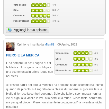
Voto medio
4.0
Stile
3.0 (1)
Contenuto
5.0 (1)
Piacevolezza
4.0 (1)
Aggiungi la tua opinione
Opinione inserita da
Mian88
09 Aprile, 2023
Voto medio
4.0
PIERO E LA MERICA
Stile
3.0
È da sempre un po’ il sogno di tutti,
Contenuto
5.0
la Merica. Un sogno che obbliga a
Piacevolezza
4.0
una scommessa in primo luogo con
noi stessi.
«L'essere partiti per fare la Merica li ha obbligati a una scommessa, come
quando da piccolo, sul sagrato della chiesa di Biadene, si giocava le sue
biglie di terracotta contro i coetanei. Solo che la loro scommessa non ha
vie di fuga, o la vinci e la vivi, o la perdi e la muori. Gioco tristo, senz'altro,
ma per quel gioco lì Piero non si sente in colpa, mica l'ha inventata lui, la
miseria.»