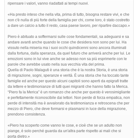
ripensare i valori, vanno riadattati ai tempi nuovi.
«Ha presto inteso che nella vita, prima di tutto, bisogna restare vivi, e che
non c'è nulla di più forte della famiglia per chi, come loro, è stato costretto
a dare un calcio a tutto il resto, casa paese lavoro, per ripartire daccapo.»
Piero è abituato a soffermarsi sulle cose fondamentali, sa adeguarsi e sa
andare avanti anche quando le cose che desidera non sono per lui. Ha
vissuto nella miseria ma i suoi occhi quindicenni sono ancora illuminati
dalla fortuna, dalla speranza, da quel futuro che arriverà anche per lui. Le
emozioni sono in lui vive anche se adesso non sa più esprimerle con le
parole che avrebbe usato nella sua vecchia vita del prima.
Quella di Paolo Malaguti è una storia che è la nostra Storia, è una storia
di migrazione, sogni, speranze e verità. È una storia che ha toccato tante
famiglie ed anche per questo alcuni capitoli sono aperti da epigrafi tratte
da lettere e testimonianze di tutti quei migranti che hanno fatto la Merica.
“Piero fa la Merica” è un romanzo che anche per questo è verosimigliante
e perfettamente riconoscibile dai lettori. Non perde di forza empatica, non
perde di intensità ma è avvalorato da testimonianza e retroscena che per
mezzo di Piero, che deve formarsi e plasmarsi in luce della migrazione,
prendono consistenza.
«Piero ha scoperto come vanno le cose, e cioè che se un adulto non
piange, è solo perché guarda da un'altra parte rispetto ai mali che si
porta dietro.»