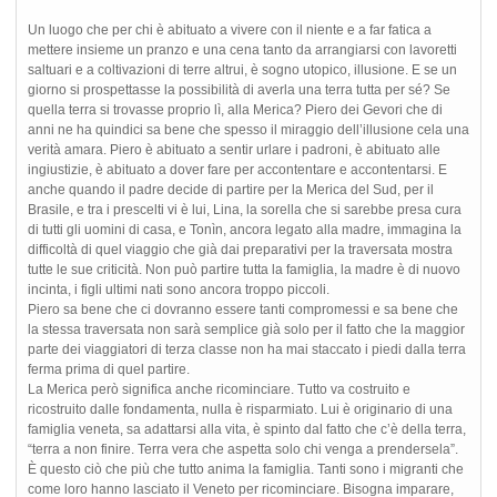
Un luogo che per chi è abituato a vivere con il niente e a far fatica a
mettere insieme un pranzo e una cena tanto da arrangiarsi con lavoretti
saltuari e a coltivazioni di terre altrui, è sogno utopico, illusione. E se un
giorno si prospettasse la possibilità di averla una terra tutta per sé? Se
quella terra si trovasse proprio lì, alla Merica? Piero dei Gevori che di
anni ne ha quindici sa bene che spesso il miraggio dell’illusione cela una
verità amara. Piero è abituato a sentir urlare i padroni, è abituato alle
ingiustizie, è abituato a dover fare per accontentare e accontentarsi. E
anche quando il padre decide di partire per la Merica del Sud, per il
Brasile, e tra i prescelti vi è lui, Lina, la sorella che si sarebbe presa cura
di tutti gli uomini di casa, e Tonìn, ancora legato alla madre, immagina la
difficoltà di quel viaggio che già dai preparativi per la traversata mostra
tutte le sue criticità. Non può partire tutta la famiglia, la madre è di nuovo
incinta, i figli ultimi nati sono ancora troppo piccoli.
Piero sa bene che ci dovranno essere tanti compromessi e sa bene che
la stessa traversata non sarà semplice già solo per il fatto che la maggior
parte dei viaggiatori di terza classe non ha mai staccato i piedi dalla terra
ferma prima di quel partire.
La Merica però significa anche ricominciare. Tutto va costruito e
ricostruito dalle fondamenta, nulla è risparmiato. Lui è originario di una
famiglia veneta, sa adattarsi alla vita, è spinto dal fatto che c’è della terra,
“terra a non finire. Terra vera che aspetta solo chi venga a prendersela”.
È questo ciò che più che tutto anima la famiglia. Tanti sono i migranti che
come loro hanno lasciato il Veneto per ricominciare. Bisogna imparare,