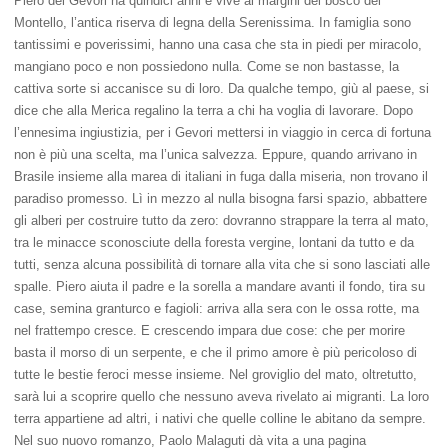
Piero dei Gevori ha quindici anni e vive ai margini del bosco del
Montello, l’antica riserva di legna della Serenissima. In famiglia sono
tantissimi e poverissimi, hanno una casa che sta in piedi per miracolo,
mangiano poco e non possiedono nulla. Come se non bastasse, la
cattiva sorte si accanisce su di loro. Da qualche tempo, giù al paese, si
dice che alla Merica regalino la terra a chi ha voglia di lavorare. Dopo
l’ennesima ingiustizia, per i Gevori mettersi in viaggio in cerca di fortuna
non è più una scelta, ma l’unica salvezza. Eppure, quando arrivano in
Brasile insieme alla marea di italiani in fuga dalla miseria, non trovano il
paradiso promesso. Lì in mezzo al nulla bisogna farsi spazio, abbattere
gli alberi per costruire tutto da zero: dovranno strappare la terra al mato,
tra le minacce sconosciute della foresta vergine, lontani da tutto e da
tutti, senza alcuna possibilità di tornare alla vita che si sono lasciati alle
spalle. Piero aiuta il padre e la sorella a mandare avanti il fondo, tira su
case, semina granturco e fagioli: arriva alla sera con le ossa rotte, ma
nel frattempo cresce. E crescendo impara due cose: che per morire
basta il morso di un serpente, e che il primo amore è più pericoloso di
tutte le bestie feroci messe insieme. Nel groviglio del mato, oltretutto,
sarà lui a scoprire quello che nessuno aveva rivelato ai migranti. La loro
terra appartiene ad altri, i nativi che quelle colline le abitano da sempre.
Nel suo nuovo romanzo, Paolo Malaguti dà vita a una pagina