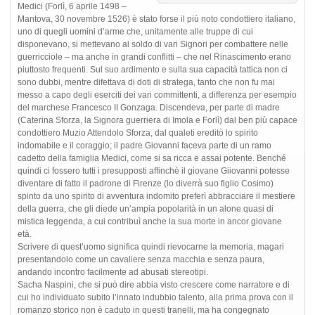
Medici (Forlì, 6 aprile 1498 –
Mantova, 30 novembre 1526) è stato forse il più noto condottiero italiano,
uno di quegli uomini d’arme che, unitamente alle truppe di cui
disponevano, si mettevano al soldo di vari Signori per combattere nelle
guerricciole – ma anche in grandi conflitti – che nel Rinascimento erano
piuttosto frequenti. Sul suo ardimento e sulla sua capacità tattica non ci
sono dubbi, mentre difettava di doti di stratega, tanto che non fu mai
messo a capo degli eserciti dei vari committenti, a differenza per esempio
del marchese Francesco II Gonzaga. Discendeva, per parte di madre
(Caterina Sforza, la Signora guerriera di Imola e Forlì) dal ben più capace
condottiero Muzio Attendolo Sforza, dal qualeti ereditò lo spirito
indomabile e il coraggio; il padre Giovanni faceva parte di un ramo
cadetto della famiglia Medici, come si sa ricca e assai potente. Benché
quindi ci fossero tutti i presupposti affinchè il giovane Giiovanni potesse
diventare di fatto il padrone di Firenze (lo diverrà suo figlio Cosimo)
spinto da uno spirito di avventura indomito preferì abbracciare il mestiere
della guerra, che gli diede un’ampia popolarità in un alone quasi di
mistica leggenda, a cui contribuì anche la sua morte in ancor giovane
età.
Scrivere di quest’uomo significa quindi rievocarne la memoria, magari
presentandolo come un cavaliere senza macchia e senza paura,
andando incontro facilmente ad abusati stereotipi.
Sacha Naspini, che si può dire abbia visto crescere come narratore e di
cui ho individuato subito l’innato indubbio talento, alla prima prova con il
romanzo storico non è caduto in questi tranelli, ma ha congegnato