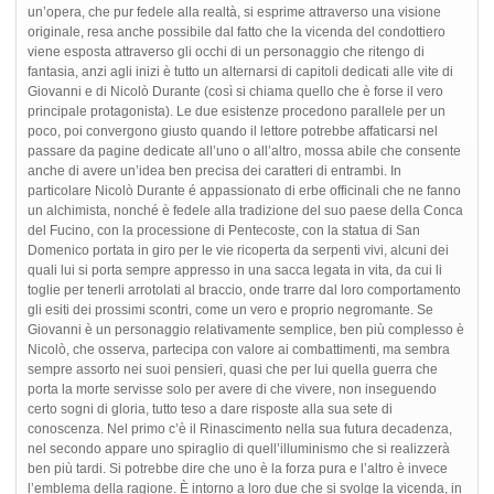
un’opera, che pur fedele alla realtà, si esprime attraverso una visione
originale, resa anche possibile dal fatto che la vicenda del condottiero
viene esposta attraverso gli occhi di un personaggio che ritengo di
fantasia, anzi agli inizi è tutto un alternarsi di capitoli dedicati alle vite di
Giovanni e di Nicolò Durante (così si chiama quello che è forse il vero
principale protagonista). Le due esistenze procedono parallele per un
poco, poi convergono giusto quando il lettore potrebbe affaticarsi nel
passare da pagine dedicate all’uno o all’altro, mossa abile che consente
anche di avere un’idea ben precisa dei caratteri di entrambi. In
particolare Nicolò Durante é appassionato di erbe officinali che ne fanno
un alchimista, nonché è fedele alla tradizione del suo paese della Conca
del Fucino, con la processione di Pentecoste, con la statua di San
Domenico portata in giro per le vie ricoperta da serpenti vivi, alcuni dei
quali lui si porta sempre appresso in una sacca legata in vita, da cui li
toglie per tenerli arrotolati al braccio, onde trarre dal loro comportamento
gli esiti dei prossimi scontri, come un vero e proprio negromante. Se
Giovanni è un personaggio relativamente semplice, ben più complesso è
Nicolò, che osserva, partecipa con valore ai combattimenti, ma sembra
sempre assorto nei suoi pensieri, quasi che per lui quella guerra che
porta la morte servisse solo per avere di che vivere, non inseguendo
certo sogni di gloria, tutto teso a dare risposte alla sua sete di
conoscenza. Nel primo c’è il Rinascimento nella sua futura decadenza,
nel secondo appare uno spiraglio di quell’illuminismo che si realizzerà
ben più tardi. Si potrebbe dire che uno è la forza pura e l’altro è invece
l’emblema della ragione. È intorno a loro due che si svolge la vicenda, in