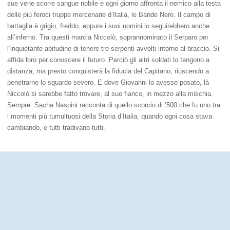
sue vene scorre sangue nobile e ogni giorno affronta il nemico alla testa
delle più feroci truppe mercenarie d’Italia, le Bande Nere. Il campo di
battaglia è grigio, freddo, eppure i suoi uomini lo seguirebbero anche
all’inferno. Tra questi marcia Niccolò, soprannominato il Serparo per
l’inquietante abitudine di tenere tre serpenti avvolti intorno al braccio. Si
affida loro per conoscere il futuro. Perciò gli altri soldati lo tengono a
distanza, ma presto conquisterà la fiducia del Capitano, riuscendo a
penetrarne lo sguardo severo. E dove Giovanni lo avesse posato, là
Niccolò si sarebbe fatto trovare, al suo fianco, in mezzo alla mischia.
Sempre. Sacha Naspini racconta di quello scorcio di ’500 che fu uno tra
i momenti più tumultuosi della Storia d’Italia, quando ogni cosa stava
cambiando, e tutti tradivano tutti.