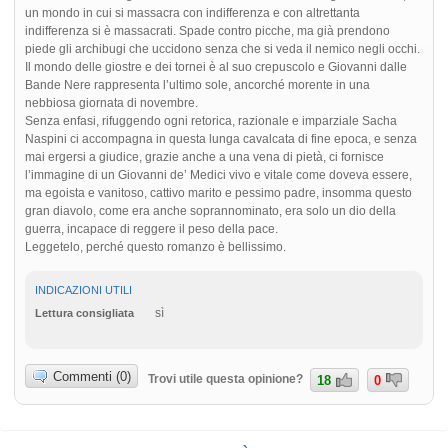
un mondo in cui si massacra con indifferenza e con altrettanta
indifferenza si è massacrati. Spade contro picche, ma già prendono
piede gli archibugi che uccidono senza che si veda il nemico negli occhi.
Il mondo delle giostre e dei tornei è al suo crepuscolo e Giovanni dalle
Bande Nere rappresenta l’ultimo sole, ancorché morente in una
nebbiosa giornata di novembre.
Senza enfasi, rifuggendo ogni retorica, razionale e imparziale Sacha
Naspini ci accompagna in questa lunga cavalcata di fine epoca, e senza
mai ergersi a giudice, grazie anche a una vena di pietà, ci fornisce
l’immagine di un Giovanni de’ Medici vivo e vitale come doveva essere,
ma egoista e vanitoso, cattivo marito e pessimo padre, insomma questo
gran diavolo, come era anche soprannominato, era solo un dio della
guerra, incapace di reggere il peso della pace.
Leggetelo, perché questo romanzo è bellissimo.
INDICAZIONI UTILI
sì
Lettura consigliata
Commenti (0)
Trovi utile questa opinione?
18
0