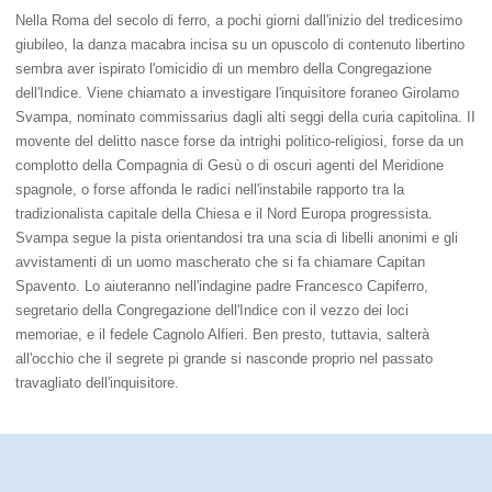
Nella Roma del secolo di ferro, a pochi giorni dall'inizio del tredicesimo
giubileo, la danza macabra incisa su un opuscolo di contenuto libertino
sembra aver ispirato l'omicidio di un membro della Congregazione
dell'Indice. Viene chiamato a investigare l'inquisitore foraneo Girolamo
Svampa, nominato commissarius dagli alti seggi della curia capitolina. II
movente del delitto nasce forse da intrighi politico-religiosi, forse da un
complotto della Compagnia di Gesù o di oscuri agenti del Meridione
spagnole, o forse affonda le radici nell'instabile rapporto tra la
tradizionalista capitale della Chiesa e il Nord Europa progressista.
Svampa segue la pista orientandosi tra una scia di libelli anonimi e gli
avvistamenti di un uomo mascherato che si fa chiamare Capitan
Spavento. Lo aiuteranno nell'indagine padre Francesco Capiferro,
segretario della Congregazione dell'Indice con il vezzo dei loci
memoriae, e il fedele Cagnolo Alfieri. Ben presto, tuttavia, salterà
all'occhio che il segrete pi grande si nasconde proprio nel passato
travagliato dell'inquisitore.