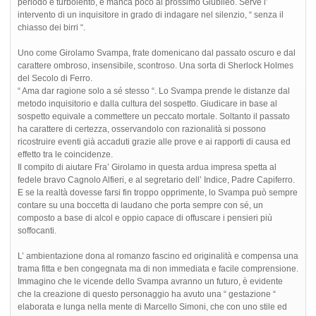
periodo è turbolento, e manca poco al prossimo Giubileo. Serve l’
intervento di un inquisitore in grado di indagare nel silenzio, “ senza il
chiasso dei birri “.
Uno come Girolamo Svampa, frate domenicano dal passato oscuro e dal
carattere ombroso, insensibile, scontroso. Una sorta di Sherlock Holmes
del Secolo di Ferro.
“ Ama dar ragione solo a sé stesso “. Lo Svampa prende le distanze dal
metodo inquisitorio e dalla cultura del sospetto. Giudicare in base al
sospetto equivale a commettere un peccato mortale. Soltanto il passato
ha carattere di certezza, osservandolo con razionalità si possono
ricostruire eventi già accaduti grazie alle prove e ai rapporti di causa ed
effetto tra le coincidenze.
Il compito di aiutare Fra’ Girolamo in questa ardua impresa spetta al
fedele bravo Cagnolo Alfieri, e al segretario dell’ Indice, Padre Capiferro.
E se la realtà dovesse farsi fin troppo opprimente, lo Svampa può sempre
contare su una boccetta di laudano che porta sempre con sé, un
composto a base di alcol e oppio capace di offuscare i pensieri più
soffocanti.
L’ ambientazione dona al romanzo fascino ed originalità e compensa una
trama fitta e ben congegnata ma di non immediata e facile comprensione.
Immagino che le vicende dello Svampa avranno un futuro, è evidente
che la creazione di questo personaggio ha avuto una “ gestazione “
elaborata e lunga nella mente di Marcello Simoni, che con uno stile ed