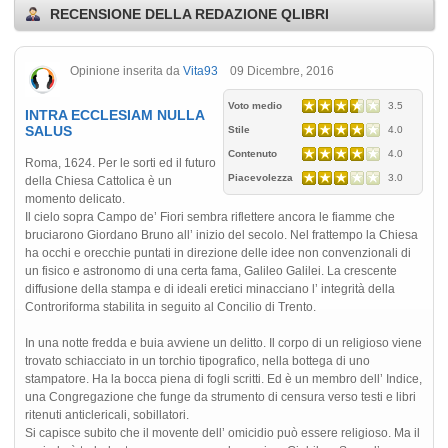
RECENSIONE DELLA REDAZIONE QLIBRI
Opinione inserita da
Vita93
09 Dicembre, 2016
Voto medio
3.5
INTRA ECCLESIAM NULLA
SALUS
Stile
4.0
Contenuto
4.0
Roma, 1624. Per le sorti ed il futuro
Piacevolezza
3.0
della Chiesa Cattolica è un
momento delicato.
Il cielo sopra Campo de’ Fiori sembra riflettere ancora le fiamme che
bruciarono Giordano Bruno all’ inizio del secolo. Nel frattempo la Chiesa
ha occhi e orecchie puntati in direzione delle idee non convenzionali di
un fisico e astronomo di una certa fama, Galileo Galilei. La crescente
diffusione della stampa e di ideali eretici minacciano l’ integrità della
Controriforma stabilita in seguito al Concilio di Trento.
In una notte fredda e buia avviene un delitto. Il corpo di un religioso viene
trovato schiacciato in un torchio tipografico, nella bottega di uno
stampatore. Ha la bocca piena di fogli scritti. Ed è un membro dell’ Indice,
una Congregazione che funge da strumento di censura verso testi e libri
ritenuti anticlericali, sobillatori.
Si capisce subito che il movente dell’ omicidio può essere religioso. Ma il