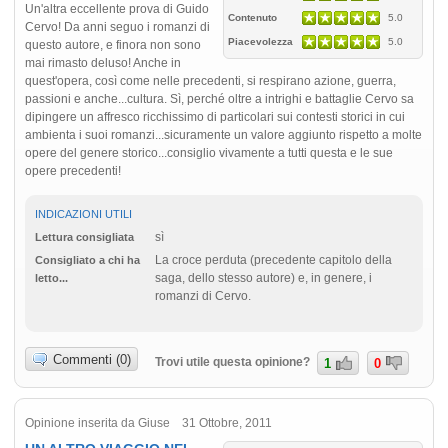
Un'altra eccellente prova di Guido
Contenuto
5.0
Cervo! Da anni seguo i romanzi di
Piacevolezza
5.0
questo autore, e finora non sono
mai rimasto deluso! Anche in
quest'opera, così come nelle precedenti, si respirano azione, guerra,
passioni e anche...cultura. Sì, perché oltre a intrighi e battaglie Cervo sa
dipingere un affresco ricchissimo di particolari sui contesti storici in cui
ambienta i suoi romanzi...sicuramente un valore aggiunto rispetto a molte
opere del genere storico...consiglio vivamente a tutti questa e le sue
opere precedenti!
INDICAZIONI UTILI
sì
Lettura consigliata
La croce perduta (precedente capitolo della
Consigliato a chi ha
saga, dello stesso autore) e, in genere, i
letto...
romanzi di Cervo.
Commenti (0)
Trovi utile questa opinione?
1
0
Opinione inserita da Giuse 31 Ottobre, 2011