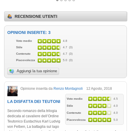
RECENSIONE UTENTI
OPINIONI INSERITE: 3
Voto medio
4.8
Stile
4.7 (3)
Contenuto
4.7 (3)
Piacevolezza
5.0 (3)
Aggiungi la tua opinione
Opinione inserita da
Renzo Montagnoli
12 Agosto, 2018
Voto medio
4.5
LA DISFATTA DEI TEUTONI
Stile
4.0
Secondo romanzo della trilogia
Contenuto
4.0
dedicata al cavaliere dell’Ordine
Piacevolezza
5.0
Teutonico Eustachius Karl Ludvig
von Felben, La battaglia sul lago