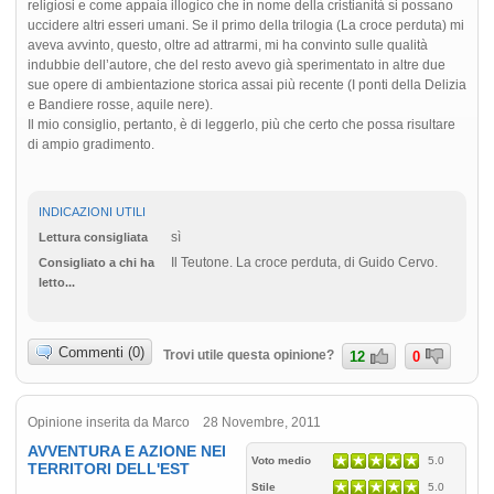
religiosi e come appaia illogico che in nome della cristianità si possano
uccidere altri esseri umani. Se il primo della trilogia (La croce perduta) mi
aveva avvinto, questo, oltre ad attrarmi, mi ha convinto sulle qualità
indubbie dell’autore, che del resto avevo già sperimentato in altre due
sue opere di ambientazione storica assai più recente (I ponti della Delizia
e Bandiere rosse, aquile nere).
Il mio consiglio, pertanto, è di leggerlo, più che certo che possa risultare
di ampio gradimento.
INDICAZIONI UTILI
sì
Lettura consigliata
Il Teutone. La croce perduta, di Guido Cervo.
Consigliato a chi ha
letto...
Commenti (0)
Trovi utile questa opinione?
12
0
Opinione inserita da Marco 28 Novembre, 2011
AVVENTURA E AZIONE NEI
Voto medio
5.0
TERRITORI DELL'EST
Stile
5.0