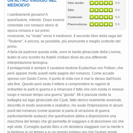
UN ALTRO VIAGGIO NEL
Voto medio
5.0
MEDIOEVO
Stile
5.0
I cambiamenti giovano! A
Contenuto
5.0
quest'autore, intendo. Dopo essersi
Piacevolezza
5.0
cimentato con romanzi storici di
epoca romana e sul primo
novecento, ha "virato" verso il medioevo. Il secondo libro della saga del
"Teutone", è ancora, se possibile, più avvincente e meglio costruito del
primo.
A farla da padrone questa volta, sono le lande ghiacciate della Livonia,
teatro di uno scontro tra fratelli cristiani divisi da una differente
interpretazione teologica.
Il protagonista è sempre il cavaliere teutone Eustachius von Felben, che
però appare molto avanti nelle pagine del romanzo. Come accade
spesso con Guido Cervo, il punto di vista non è mai lo stesso dall'inizio
alla fine. Questo però aiuta il lettore a comprendere le ragioni di
entrambe le parti in guerra e a rimarcare il fatto che non esista in nessun
luogo e nessun tempo una guerra "giusta". Mi è piaciuta molto la
battaglia sul lago ghiacciato dei Cjudi, fatto storico realmente avvenuto,
descritto in modo avvicente e realistico. Ho avuto l'impressione in alcuni
punti del romanzo (come quando si parla di un'azione di guerra
particolarmente audace) che quest'autore abbia a disposizione una
macchina del tempo che gli permetta di viaggiare e di descrivere ciò che
egli vede. Consiglio questo libro a chi desidera viaggiare con la mente e
la fantasia in un tempo e in un mondo lontano ma che l'autore rende