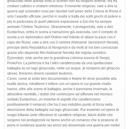
ghiacciato vede questa volta lo scontro non fra religioni diverse, ma fra
cristiani cattolici e cristiani ortodossi. Il movente religioso, vale a dire la
guerra agli scismatici russi per riportali nell’alveo della Chiesa di Roma è
solo l’aspetto ufficiale, perché in realtà si tratta dei soliti giochi di potere e
più in particolare di quell’ulteriore espansione a Est che ha sempre
animato l’Ordine Teutonico. Stranamente, il protagonista, vale a dire
Eustachius, entra in scena a narrazione già avanzata, con il compito di
scorta a un diplomatico dell’Ordine nell’intento di stilare la pace con il
capo dei Russi, vale a dire con il celebre Aleksandr Jaroslavich Nevskij,
principe della Repubblica di Novgorod e da molti di noi ben conosciuto
grazie allo stupendo film Aleksandr Nevskij del regista sovietico
Ejzenstejn, noto anche per la grandiosa colonna sonora di Sergej
Prokof’ev. La pellicola è fra l’altro caratterizzata da una spettacolare
battaglia su un lago ghiacciato, nelle cui acque, al rompersi del ghiaccio
stesso, finiranno diversi cavalieri teutonici.
Cervo, come al solito ben documentato e fedele fin dove possibile alla
realtà storica, intrattiene il lettore con un’opera in cui grande risalto
hanno, oltre alle scene di battaglia, anche il panorama invernale, le
atmosfere rarefatte, i dubbi che cominciano ad affiorare nel monaco
soldato Eustachius, un insieme di aspetti che caratterizzano
positivamente il romanzo che ha il suo indubbio punto di forza nella
descrizione della battaglia sul lago ghiacciato. Pur essendo un’opera di
svago tuttavia certe riflessioni di carattere religioso, taluni dubbi che
sorgono nei protagonisti ne fanno anche un romanzo che si propone di
porre in evidenza quanto sia ancor più dissennata una guerra per motivi