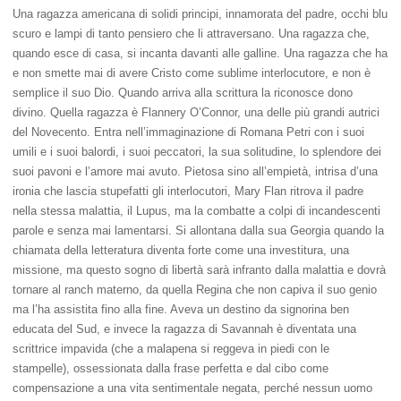
Una ragazza americana di solidi principi, innamorata del padre, occhi blu
scuro e lampi di tanto pensiero che li attraversano. Una ragazza che,
quando esce di casa, si incanta davanti alle galline. Una ragazza che ha
e non smette mai di avere Cristo come sublime interlocutore, e non è
semplice il suo Dio. Quando arriva alla scrittura la riconosce dono
divino. Quella ragazza è Flannery O’Connor, una delle più grandi autrici
del Novecento. Entra nell’immaginazione di Romana Petri con i suoi
umili e i suoi balordi, i suoi peccatori, la sua solitudine, lo splendore dei
suoi pavoni e l’amore mai avuto. Pietosa sino all’empietà, intrisa d’una
ironia che lascia stupefatti gli interlocutori, Mary Flan ritrova il padre
nella stessa malattia, il Lupus, ma la combatte a colpi di incandescenti
parole e senza mai lamentarsi. Si allontana dalla sua Georgia quando la
chiamata della letteratura diventa forte come una investitura, una
missione, ma questo sogno di libertà sarà infranto dalla malattia e dovrà
tornare al ranch materno, da quella Regina che non capiva il suo genio
ma l’ha assistita fino alla fine. Aveva un destino da signorina ben
educata del Sud, e invece la ragazza di Savannah è diventata una
scrittrice impavida (che a malapena si reggeva in piedi con le
stampelle), ossessionata dalla frase perfetta e dal cibo come
compensazione a una vita sentimentale negata, perché nessun uomo