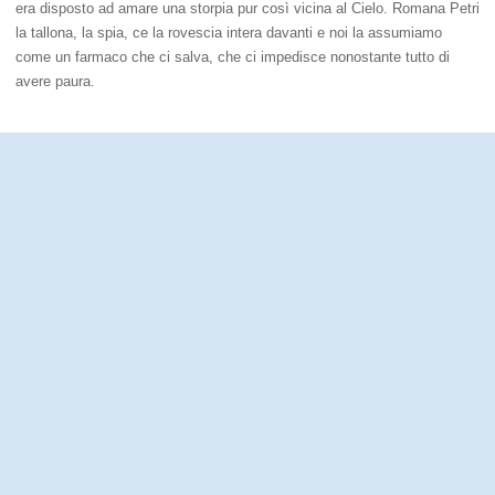
era disposto ad amare una storpia pur così vicina al Cielo. Romana Petri
la tallona, la spia, ce la rovescia intera davanti e noi la assumiamo
come un farmaco che ci salva, che ci impedisce nonostante tutto di
avere paura.