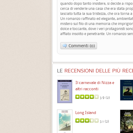
quando dopo tanto insistere, si decide a ris
cerca di venderle una casa che era stata prop
lasciato tutta la sua tristezza, che ora torna
Un romanzo raffinato ed elegante, ambientato
mistero sul filo di una memoria che imprigio
dolce e toccante, dove i veri protagonisti son
afflato insolito e penetrante. Un romanzo se
Commenti (0)
LE
RECENSIONI DELLE PIÙ RECE
Chimere
Il carnevale di Nizza e
altri racconti
3.5 (
1
)
3.9 (
2
)
Intermezzo
Long Island
3.7 (
3
)
3.1 (
2
)