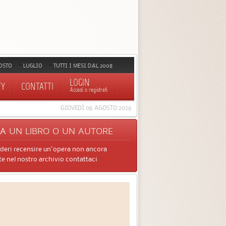
OSTO
LUGLIO
TUTTI I MESI DAL 2008
LOGIN
TY
CONTATTI
Accedi o registrati
GIOVEDÌ 06 AGOSTO 2026
CA
UN LIBRO O UN AUTORE
ideri recensire un'opera non ancora
e nel nostro archivio contattaci