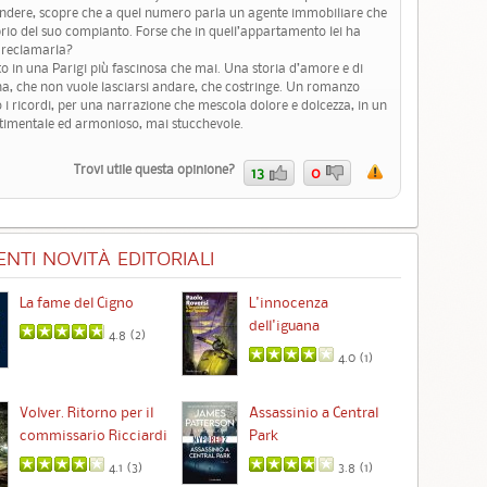
pondere, scopre che a quel numero parla un agente immobiliare che
rio del suo compianto. Forse che in quell’appartamento lei ha
 a reclamarla?
 in una Parigi più fascinosa che mai. Una storia d’amore e di
na, che non vuole lasciarsi andare, che costringe. Un romanzo
o i ricordi, per una narrazione che mescola dolore e dolcezza, in un
ntimentale ed armonioso, mai stucchevole.
Trovi utile questa opinione?
13
0
NTI NOVITÀ EDITORIALI
La fame del Cigno
L'innocenza
Id
dell'iguana
4.8 (
2
)
4.0 (
1
)
Ta
Volver. Ritorno per il
Assassinio a Central
commissario Ricciardi
Park
4.1 (
3
)
3.8 (
1
)