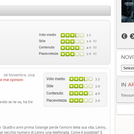
Voto medio
3.3
Stile
3.0 (1)
Contenuto
4.0 (1)
Piacevolezza
3.0 (1)
NOVI
09 Novembre, 2018
Voto medio
3.3
le mie opinioni
IN
AR
Stile
3.0
Contenuto
4.0
Nessun 
Piacevolezza
3.0
uando se ne va, ha tre
ente. Quattro anni prima Solange perde l’amore della sua vita, Lenny,
 dal vecchio numero di Lenny una telefonata. Come è possibile? E