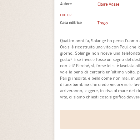
Autore
Claire Vasse
EDITORE
Casa editrice
Tre60
Quattro anni fa, Solange ha perso l'uomo c
Ora si è ricostruita una vita con Paul, che l
giorno, Solange non riceve una telefona
gusto? E se invece fosse un segno del de
con lei? Perché, sì, forse lei si è lasciata a
vale la pena di cercarla un'ultima volta,
Parigi insolita, e bella come non mai, in u
di una bambina che crede ancora nelle favo
arriveranno, leggere, in riva al mare dei r
vita, ci siamo chiesti cosa significa davve