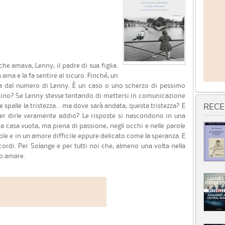
he amava, Lenny, il padre di sua figlia.
a ama e la fa sentire al sicuro. Finché, un
ta dal numero di Lenny. È un caso o uno scherzo di pessimo
stino? Se Lenny stesse tentando di mettersi in comunicazione
lle spalle la tristezza... ma dove sarà andata, questa tristezza? E
RECE
 per dirle veramente addio? Le risposte si nascondono in una
na casa vuota, ma piena di passione, negli occhi e nelle parole
le e in un amore difficile eppure delicato come la speranza. E
icordi. Per Solange e per tutti noi che, almeno una volta nella
ro amare.