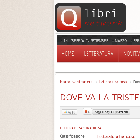
IN LIBRERIA IN SETTEMBRE
MARZO
FEB
HOME
LETTERATURA
NOVITA'
Narrativa straniera
Letteratura rosa
Dove
DOVE VA LA TRIST
0
Aggiungi ai preferiti
1689
LETTERATURA STRANIERA
Classificazione
Letteratura francese