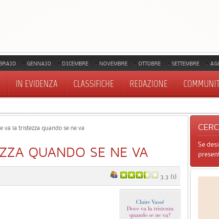
BRAIO
GENNAIO
DICEMBRE
NOVEMBRE
OTTOBRE
SETTEMBRE
AG
IN EVIDENZA
CLASSIFICHE
REDAZIONE
COMMUNI
CER
 va la tristezza quando se ne va
Se des
EZZA QUANDO SE NE VA
present
3.3
(
1
)