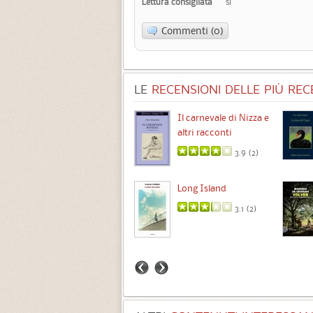
Lettura consigliata
sì
Commenti (0)
LE
RECENSIONI DELLE PIÙ RECE
Chimere
Il carnevale di Nizza e
altri racconti
3.5 (
1
)
3.9 (
2
)
Intermezzo
Long Island
3.7 (
3
)
3.1 (
2
)