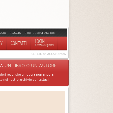
OSTO
LUGLIO
TUTTI I MESI DAL 2008
LOGIN
TY
CONTATTI
Accedi o registrati
SABATO 08 AGOSTO 2026
CA
UN LIBRO O UN AUTORE
ideri recensire un'opera non ancora
e nel nostro archivio contattaci