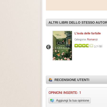
ALTRI LIBRI DELLO STESSO AUTO
La promessa di Solveig
L'isola delle farfalle
Categoria:
Letteratura rosa
Categoria:
Romanzi
0.0 (
0
)
3.7 (
9
)
RECENSIONE UTENTI
OPINIONI INSERITE: 1
Aggiungi la tua opinione