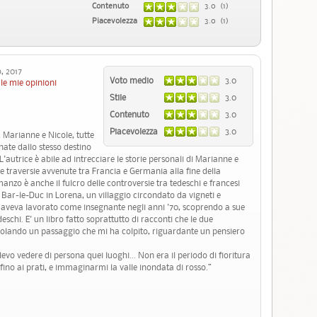
Contenuto
3.0 (1)
Piacevolezza
3.0 (1)
 2017
Voto medio
3.0
le mie opinioni
Stile
3.0
Contenuto
3.0
Piacevolezza
3.0
 Marianne e Nicole, tutte
ate dallo stesso destino
'autrice è abile ad intrecciare le storie personali di Marianne e
le traversie avvenute tra Francia e Germania alla fine della
nzo è anche il fulcro delle controversie tra tedeschi e francesi
 Bar-le-Duc in Lorena, un villaggio circondato da vigneti e
aveva lavorato come insegnante negli anni '70, scoprendo a sue
edeschi. E' un libro fatto soprattutto di racconti che le due
polando un passaggio che mi ha colpito, riguardante un pensiero
evo vedere di persona quei luoghi... Non era il periodo di fioritura
ino ai prati, e immaginarmi la valle inondata di rosso.”