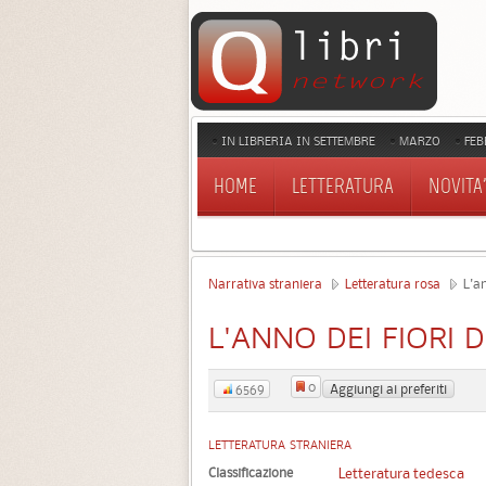
IN LIBRERIA IN SETTEMBRE
MARZO
FEB
HOME
LETTERATURA
NOVITA'
Narrativa straniera
Letteratura rosa
L'an
L'ANNO DEI FIORI 
0
Aggiungi ai preferiti
6569
LETTERATURA STRANIERA
Classificazione
Letteratura tedesca