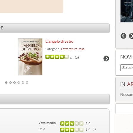
RE
L'angelo di vetro
L'
No
Categoria:
Letteratura rosa
Cat
NOVI
4.1 (
2
)
IN
AR
Nessun 
Voto medio
3.0
Stile
3.0 (1)