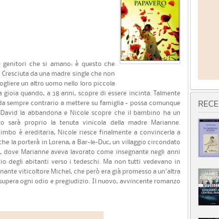
e genitori che si amano: è questo che
 Cresciuta da una madre single che non
ogliere un altro uomo nello loro piccola
la gioia quando, a 38 anni, scopre di essere incinta. Talmente
- da sempre contrario a mettere su famiglia - possa comunque
RECE
o David la abbandona e Nicole scopre che il bambino ha un
uro sarà proprio la tenuta vinicola della madre Marianne.
bimbo è ereditaria, Nicole riesce finalmente a convincerla a
 che la porterà in Lorena, a Bar-le-Duc, un villaggio circondato
o, dove Marianne aveva lavorato come insegnante negli anni
tio degli abitanti verso i tedeschi. Ma non tutti vedevano in
nante viticoltore Michel, che però era già promesso a un'altra
 supera ogni odio e pregiudizio. Il nuovo, avvincente romanzo