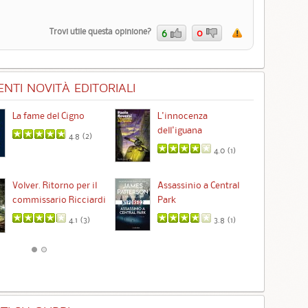
Trovi utile questa opinione?
6
0
NTI NOVITÀ EDITORIALI
La fame del Cigno
L'innocenza
Id
dell'iguana
4.8 (
2
)
4.0 (
1
)
Ta
Volver. Ritorno per il
Assassinio a Central
commissario Ricciardi
Park
4.1 (
3
)
3.8 (
1
)