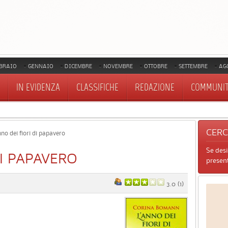
BRAIO
GENNAIO
DICEMBRE
NOVEMBRE
OTTOBRE
SETTEMBRE
AG
IN EVIDENZA
CLASSIFICHE
REDAZIONE
COMMUNI
CER
no dei fiori di papavero
Se des
DI PAPAVERO
present
3.0
(
1
)