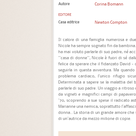
Autore
Corina Bomann
EDITORE
Casa editrice
Newton Compton
Il calore di una famiglia numerosa e du
Nicole ha sempre sognato fin da bambina.
ha mai voluto parlarle di suo padre, né acc
''casa di donne'', Nicole è fuori di sé dal
felice da sperare che il fidanzato David 
seguirla in questa avventura. Ma quand
problema cardiaco, l'unico rifugio sic
Determinata a sapere se la malattia del 
parlarle di suo padre. Un viaggio a ritroso
da vigneti e magnifici campi di papaver
'70, scoprendo a sue spese il radicato as
Marianne una nemica, soprattutto l'affasci
donna... La storia di un grande amore che
di un'autrice da mezzo milione di copie.