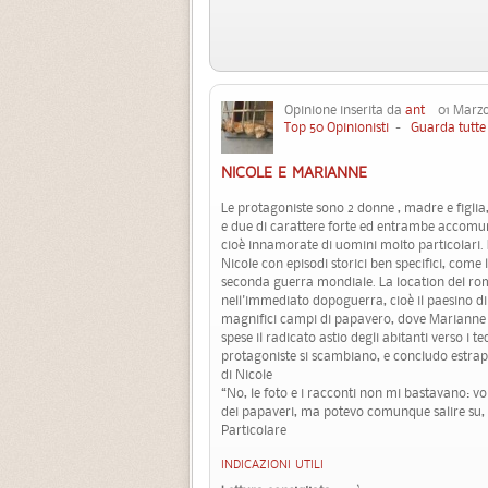
Opinione inserita da
ant
01 Marzo,
Top 50 Opinionisti
-
Guarda tutte 
NICOLE E MARIANNE
Le protagoniste sono 2 donne , madre e figlia,
e due di carattere forte ed entrambe accomun
cioè innamorate di uomini molto particolari. L
Nicole con episodi storici ben specifici, come 
seconda guerra mondiale. La location del roma
nell'immediato dopoguerra, cioè il paesino di
magnifici campi di papavero, dove Marianne 
spese il radicato astio degli abitanti verso i t
protagoniste si scambiano, e concludo estra
di Nicole
“No, le foto e i racconti non mi bastavano: vol
dei papaveri, ma potevo comunque salire su, f
Particolare
INDICAZIONI UTILI