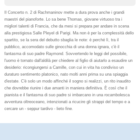
Il Concerto n. 2 di Rachmaninov mette a dura prova anche i grandi
maestri del pianoforte. Lo sa bene Thomas, giovane virtuoso tra i
migliori talenti di Francia, che da mesi si prepara per andare in scena
alla prestigiosa Salle Pleyel di Parigi. Ma non è per la complessità dello
spartito, se la sera del debutto sbaglia le note: è perché lì, tra il
pubblico, accomodato sulle ginocchia di una donna ignara, c'è il
fantasma di suo padre Raymond. Sovvertendo le leggi del possibile,
l'uomo è tornato dall'aldilà per chiedere al figlio di aiutarlo a esaudire un
desiderio: ricongiungersi a Camille, con cui in vita ha condiviso un
duraturo sentimento platonico, nato molti anni prima su una spiaggia
d'estate. C'è solo un modo affinché il sogno si realizzi, un rito inaudito
che dovrebbe riunire i due amanti in maniera definitiva. È così che il
pianista e il fantasma di suo padre si imbarcano in una rocambolesca
avventura oltreoceano, intenzionati a ricucire gli strappi del tempo e a
cercare un - seppur tardivo - lieto fine.