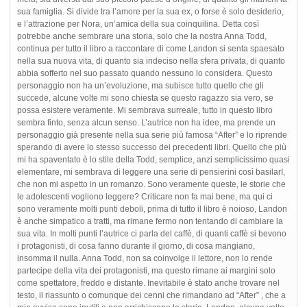
sua famiglia. Si divide tra l’amore per la sua ex, o forse è solo desiderio,
e l’attrazione per Nora, un’amica della sua coinquilina. Detta così
potrebbe anche sembrare una storia, solo che la nostra Anna Todd,
continua per tutto il libro a raccontare di come Landon si senta spaesato
nella sua nuova vita, di quanto sia indeciso nella sfera privata, di quanto
abbia sofferto nel suo passato quando nessuno lo considera. Questo
personaggio non ha un’evoluzione, ma subisce tutto quello che gli
succede, alcune volte mi sono chiesta se questo ragazzo sia vero, se
possa esistere veramente. Mi sembrava surreale, tutto in questo libro
sembra finto, senza alcun senso. L’autrice non ha idee, ma prende un
personaggio già presente nella sua serie più famosa “After” e lo riprende
sperando di avere lo stesso successo dei precedenti libri. Quello che più
mi ha spaventato è lo stile della Todd, semplice, anzi semplicissimo quasi
elementare, mi sembrava di leggere una serie di pensierini così basilarI,
che non mi aspetto in un romanzo. Sono veramente queste, le storie che
le adolescenti vogliono leggere? Criticare non fa mai bene, ma qui ci
sono veramente molti punti deboli, prima di tutto il libro è noioso, Landon
è anche simpatico a tratti, ma rimane fermo non tentando di cambiare la
sua vita. In molti punti l’autrice ci parla del caffè, di quanti caffè si bevono
i protagonisti, di cosa fanno durante il giorno, di cosa mangiano,
insomma il nulla. Anna Todd, non sa coinvolge il lettore, non lo rende
partecipe della vita dei protagonisti, ma questo rimane ai margini solo
come spettatore, freddo e distante. Inevitabile è stato anche trovare nel
testo, il riassunto o comunque dei cenni che rimandano ad “After” , che a