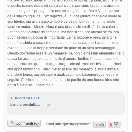
mio avviso sono inutili e non arrichiscono la storia. Landon, alcune volte,
in poche pagine ripete gli stessi concetti e pensieri, la storia si arena e
non prosegue. Il protagonista non sa scegliere, tra l’ex e Nora, l’amica
della sua coinquilina. L’ex ragazza, è un’ oca giuliva che vuole avere la
sua libertà, ma allo stesso tempo è gelosa di Landon e non lo vuole
lasciare andare. Mentre Nora,è una donna sicura di sé che fa colpo su
Landon,che lo attrae fisicamente, ma non si capisce ancora se tra loro
può nascere qualcosa di importante .La narrazione è pesante anche
perché la storia è raccontata unicamente dalla parte di Landon e forse
avrebbe aiutato la doppia versione da parte di un altro personaggio.
Questo dovrebbe essere un romance ma non c’è nessun elemento che lo
possa far assomigliare ad un testo d’amore. Inoltre, l’impaginazione è
orribile, caratteri grandi, margini larghi, alcuni errori nel testo, ripetizioni
che appesantiscono il libro. Verso la fine del romanzo la storia inizia a
prendere forma, ma per capire qualcosa in più bisognerebbe leggere il
seguito. Credo che questo romanzo sia partito da una buona idea che
poi si è stata sviluppata male.
INDICAZIONI UTILI
no
Lettura consigliata
Commenti (0)
Trovi utile questa opinione?
8
0