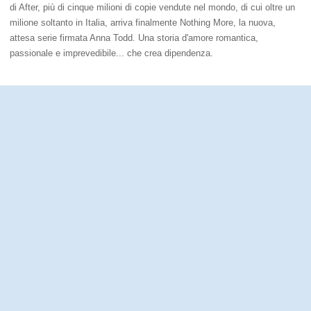
di After, più di cinque milioni di copie vendute nel mondo, di cui oltre un
milione soltanto in Italia, arriva finalmente Nothing More, la nuova,
attesa serie firmata Anna Todd. Una storia d'amore romantica,
passionale e imprevedibile... che crea dipendenza.