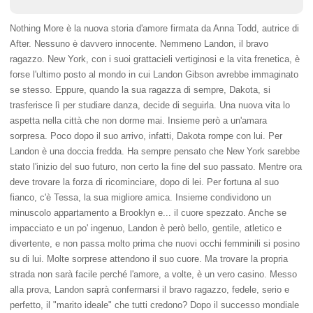
Nothing More è la nuova storia d'amore firmata da Anna Todd, autrice di
After. Nessuno è davvero innocente. Nemmeno Landon, il bravo
ragazzo. New York, con i suoi grattacieli vertiginosi e la vita frenetica, è
forse l'ultimo posto al mondo in cui Landon Gibson avrebbe immaginato
se stesso. Eppure, quando la sua ragazza di sempre, Dakota, si
trasferisce lì per studiare danza, decide di seguirla. Una nuova vita lo
aspetta nella città che non dorme mai. Insieme però a un'amara
sorpresa. Poco dopo il suo arrivo, infatti, Dakota rompe con lui. Per
Landon è una doccia fredda. Ha sempre pensato che New York sarebbe
stato l'inizio del suo futuro, non certo la fine del suo passato. Mentre ora
deve trovare la forza di ricominciare, dopo di lei. Per fortuna al suo
fianco, c'è Tessa, la sua migliore amica. Insieme condividono un
minuscolo appartamento a Brooklyn e... il cuore spezzato. Anche se
impacciato e un po' ingenuo, Landon è però bello, gentile, atletico e
divertente, e non passa molto prima che nuovi occhi femminili si posino
su di lui. Molte sorprese attendono il suo cuore. Ma trovare la propria
strada non sarà facile perché l'amore, a volte, è un vero casino. Messo
alla prova, Landon saprà confermarsi il bravo ragazzo, fedele, serio e
perfetto, il "marito ideale" che tutti credono? Dopo il successo mondiale