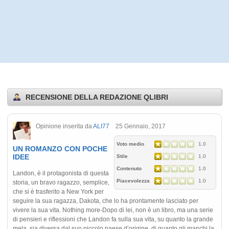
RECENSIONE DELLA REDAZIONE QLIBRI
Opinione inserita da
ALI77
25 Gennaio, 2017
Voto medio
1.0
UN ROMANZO CON POCHE
IDEE
Stile
1.0
Contenuto
1.0
Landon, è il protagonista di questa
Piacevolezza
1.0
storia, un bravo ragazzo, semplice,
che si è trasferito a New York per
seguire la sua ragazza, Dakota, che lo ha prontamente lasciato per
vivere la sua vita. Nothing more-Dopo di lei, non è un libro, ma una serie
di pensieri e riflessioni che Landon fa sulla sua vita, su quanto la grande
mela, sia diversa dal suo piccolo paese d’origine, di quanto gli manchi la