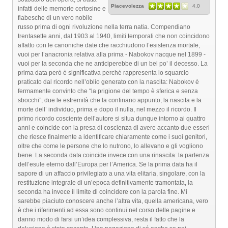
Piacevolezza
4.0
infatti delle memorie certosine e
fiabesche di un vero nobile
russo prima di ogni rivoluzione nella terra natia. Compendiano
trentasette anni, dal 1903 al 1940, limiti temporali che non coincidono
affatto con le canoniche date che racchiudono l’esistenza mortale,
vuoi per l’anacronia relativa alla prima - Nabokov nacque nel 1899 -
vuoi per la seconda che ne anticiperebbe di un bel po’ il decesso. La
prima data però è significativa perché rappresenta lo squarcio
praticato dal ricordo nell’oblio generato con la nascita: Nabokov è
fermamente convinto che “la prigione del tempo è sferica e senza
sbocchi”, due le estremità che la confinano appunto, la nascita e la
morte dell’ individuo, prima e dopo il nulla, nel mezzo il ricordo. Il
primo ricordo cosciente dell’autore si situa dunque intorno ai quattro
anni e coincide con la presa di coscienza di avere accanto due esseri
che riesce finalmente a identificare chiaramente come i suoi genitori,
oltre che come le persone che lo nutrono, lo allevano e gli vogliono
bene. La seconda data coincide invece con una rinascita: la partenza
dell’esule eterno dall’Europa per l’America. Se la prima data ha il
sapore di un affaccio privilegiato a una vita elitaria, singolare, con la
restituzione integrale di un’epoca definitivamente tramontata, la
seconda ha invece il limite di coincidere con la parola fine. Mi
sarebbe piaciuto conoscere anche l’altra vita, quella americana, vero
è che i riferimenti ad essa sono continui nel corso delle pagine e
danno modo di farsi un’idea complessiva, resta il fatto che la