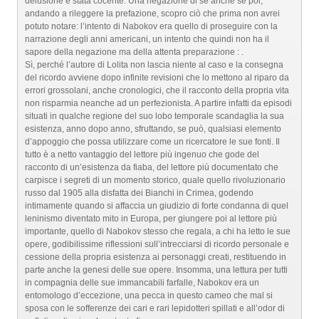
delusione è stata cocente. Una negazione di sé anche se poi,
andando a rileggere la prefazione, scopro ciò che prima non avrei
potuto notare: l’intento di Nabokov era quello di proseguire con la
narrazione degli anni americani, un intento che quindi non ha il
sapore della negazione ma della attenta preparazione : .
Sì, perché l’autore di Lolita non lascia niente al caso e la consegna
del ricordo avviene dopo infinite revisioni che lo mettono al riparo da
errori grossolani, anche cronologici, che il racconto della propria vita
non risparmia neanche ad un perfezionista. A partire infatti da episodi
situati in qualche regione del suo lobo temporale scandaglia la sua
esistenza, anno dopo anno, sfruttando, se può, qualsiasi elemento
d’appoggio che possa utilizzare come un ricercatore le sue fonti. Il
tutto è a netto vantaggio del lettore più ingenuo che gode del
racconto di un’esistenza da fiaba, del lettore più documentato che
carpisce i segreti di un momento storico, quale quello rivoluzionario
russo dal 1905 alla disfatta dei Bianchi in Crimea, godendo
intimamente quando si affaccia un giudizio di forte condanna di quel
leninismo diventato mito in Europa, per giungere poi al lettore più
importante, quello di Nabokov stesso che regala, a chi ha letto le sue
opere, godibilissime riflessioni sull’intrecciarsi di ricordo personale e
cessione della propria esistenza ai personaggi creati, restituendo in
parte anche la genesi delle sue opere. Insomma, una lettura per tutti
in compagnia delle sue immancabili farfalle, Nabokov era un
entomologo d’eccezione, una pecca in questo cameo che mal si
sposa con le sofferenze dei cari e rari lepidotteri spillati e all’odor di