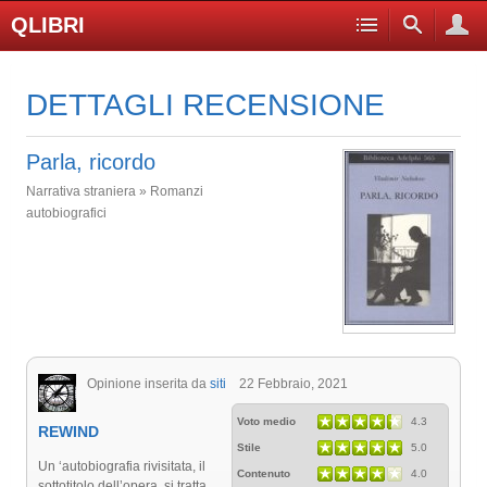
QLIBRI
DETTAGLI RECENSIONE
Parla, ricordo
Narrativa straniera » Romanzi
autobiografici
Opinione inserita da
siti
22 Febbraio, 2021
Voto medio
4.3
REWIND
Stile
5.0
Un ‘autobiografia rivisitata, il
Contenuto
4.0
sottotitolo dell’opera, si tratta