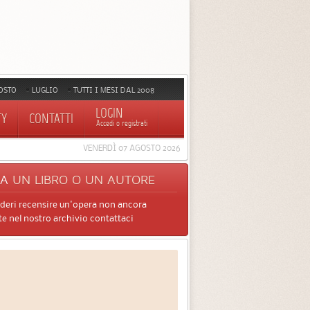
OSTO
LUGLIO
TUTTI I MESI DAL 2008
LOGIN
TY
CONTATTI
Accedi o registrati
VENERDÌ 07 AGOSTO 2026
CA
UN LIBRO O UN AUTORE
ideri recensire un'opera non ancora
e nel nostro archivio contattaci