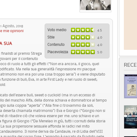
 Agosto, 2018
Voto medio
4.5
le mie opinioni
Stile
4.0
LA SUA
Contenuto
4.0
Piacevolezza
5.0
 finalisti al premio Strega
giovani per il contenuto
oco di ruolo a tutti gli effetti (“Non era ancora, il gioco, quel
RECE
ificato. Ma nella sua generalità l’espressione mi piacque
matrimonio non era poi una cosa troppo seria”) e viene disputato
funzione di bull; Eva, in arte First Lady e nel ruolo di sweet;
old.
ficato dell’essere bull, sweet o cuckold (ma in un eccesso di
ello del maschio Alfa, della donna schiava e dominatrice al tempo
dugio sulla coppia “aperta” (“Alla fine ci trovammo da soli,
ola deserta chiamata matrimonio”) Eva e Giorgio (“Giorgio non si
né di ribadire ciò che voleva essere per me: uno schiavo e un
figura di Giorgio (“Da Menelao in giù, tutti i cornuti della storia
. La sua propensione sessuale affonda le radici nel mito
 candaulesimo. Il nome deriva da Candaule, re di Lidia dell’VIII
ua guardia del corpo Gige. L’episodio è narrato da Erodoto nelle