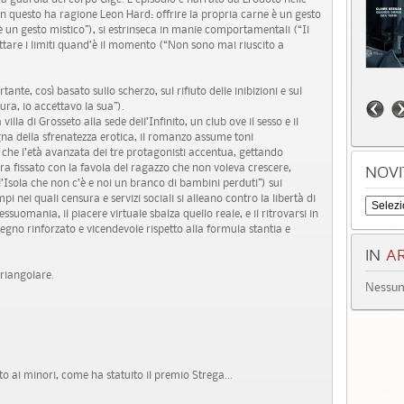
“In questo ha ragione Leon Hard: offrire la propria carne è un gesto
 è un gesto mistico”), si estrinseca in manie comportamentali (“Il
ettare i limiti quand’è il momento (“Non sono mai riuscito a
nte, così basato sullo scherzo, sul rifiuto delle inibizioni e sul
ura, io accettavo la sua”).
illa di Grosseto alla sede dell’Infinito, un club ove il sesso e il
gna della sfrenatezza erotica, il romanzo assume toni
i che l’età avanzata dei tre protagonisti accentua, gettando
a fissato con la favola del ragazzo che non voleva crescere,
NOVI
ll’Isola che non c’è e noi un branco di bambini perduti”) sui
i nei quali censura e servizi sociali si alleano contro la libertà di
ssuomania, il piacere virtuale sbalza quello reale, e il ritrovarsi in
tegno rinforzato e vicendevole rispetto alla formula stantia e
IN
AR
triangolare.
Nessun 
to ai minori, come ha statuito il premio Strega...