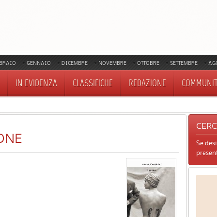
BRAIO
GENNAIO
DICEMBRE
NOVEMBRE
OTTOBRE
SETTEMBRE
AG
IN EVIDENZA
CLASSIFICHE
REDAZIONE
COMMUNI
CER
ONE
Se des
present