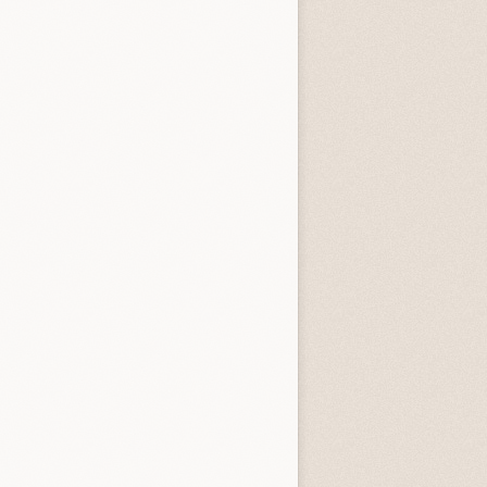
entità sconosciuta
Incastrati
Chime
3.3 (
1
)
3.8 (
1
)