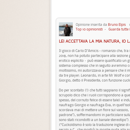
Opinione inserita da
Bruno Elpis
11
Top 10 opinionisti
-
Guarda tutte 
LEI ACCETTAVA LA MIA NATURA, IO 
Il gioco di Carlo D’Amicis - romanzo che, tra i
2018, non ha potuto partecipare alla sezione 
erotico esplicito – può essere qualificato un gi
sistema complesso che in seguito avremmo cod
moltissimo, mi autorizzava a pensare che il 
da tre player: Leonardo, in arte Mr Wolf e con 
Giorgio, detto il Presidente, con funzione cuck
Do per scontato (!) che tutti sappiano il signi
scrupolo dico che i ruoli corrispondono a qu
spesso, del cornuto felice di essere tale) e in
naufrago Giorgio e naufraga Eva, in quell’is
scordava mai di mettere un fiore sul vassoio, 
padrone”), soffermandomi in particolare sulla 
sono stati ricondotti a un banale stereotipo”)
(“Cuckoldismo è solo la traduzione inglese di
secolo a.C., che mostrò la moglie nuda alla s