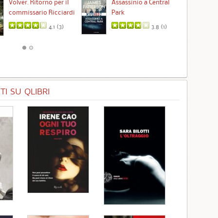
Ta
Volver. Ritorno per il
Assassinio a Central
commissario Ricciardi
Park
4.1 (
3
)
3.8 (
1
)
I SU QLIBRI