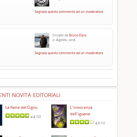
Segnala questo commento ad un moderatore
Inviato da
Bruno Elpis
21 Agosto, 2018
Segnala questo commento ad un moderatore
NTI NOVITÀ EDITORIALI
La fame del Cigno
L'innocenza
Id
dell'iguana
4.8 (
2
)
4.0 (
1
)