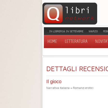
IN LIBRERIA IN SETTEMBRE
MARZO
FEB
HOME
LETTERATURA
NOVITA'
DETTAGLI RECENSI
Il gioco
Narrativa italiana » Romanzi erotici