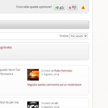
Trovi utile questa opinione?
19
0
Ordina
egistrato
.
uesto libro! Sei
Inviato da
Rollo Tommasi
erformance
11 Agosto, 2018
Segnala questo commento ad un moderatore
 Non fa per me.
Inviato da
siti
12 Agosto, 2018