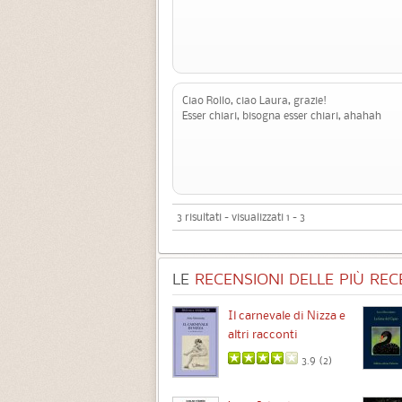
Ciao Rollo, ciao Laura, grazie!
Esser chiari, bisogna esser chiari, ahahah
3 risultati - visualizzati 1 - 3
LE
RECENSIONI DELLE PIÙ RECE
Chimere
Il carnevale di Nizza e
altri racconti
3.5 (
1
)
3.9 (
2
)