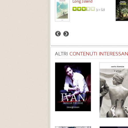
Intermezzo
Long Island
3.7 (
3
)
3.1 (
2
)
ALTRI
CONTENUTI INTERESSANT