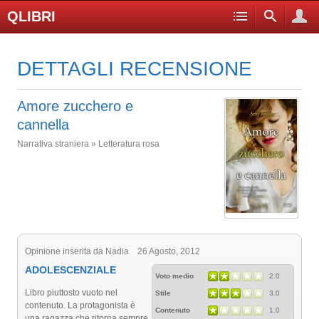
QLIBRI
DETTAGLI RECENSIONE
Amore zucchero e
cannella
Narrativa straniera » Letteratura rosa
Opinione inserita da Nadia 26 Agosto, 2012
ADOLESCENZIALE
Voto medio
2.0
Libro piuttosto vuoto nel
Stile
3.0
contenuto. La protagonista è
Contenuto
1.0
una ragazza che ritorna sempre