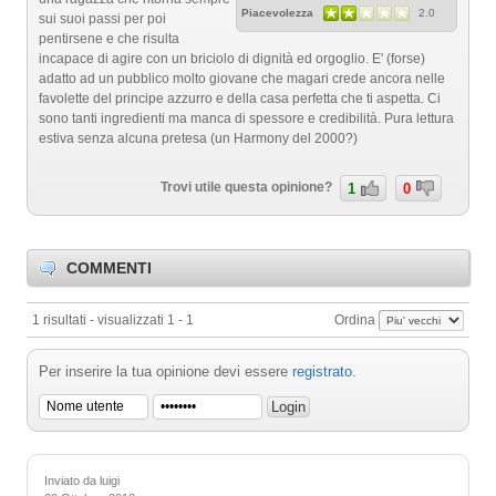
Piacevolezza
2.0
sui suoi passi per poi
pentirsene e che risulta
incapace di agire con un briciolo di dignità ed orgoglio. E' (forse)
adatto ad un pubblico molto giovane che magari crede ancora nelle
favolette del principe azzurro e della casa perfetta che ti aspetta. Ci
sono tanti ingredienti ma manca di spessore e credibilità. Pura lettura
estiva senza alcuna pretesa (un Harmony del 2000?)
Trovi utile questa opinione?
1
0
COMMENTI
1 risultati - visualizzati 1 - 1
Ordina
Per inserire la tua opinione devi essere
registrato
.
Inviato da luigi