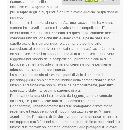
Piacevolezza
3.0
riconoscendo uno stile
narrativo coinvolgente, si tratta
pur sempre degli inizi, quindi è naturale avere qualche perplessità al
riguardo.
Protagonisti di questa storia sono A.J. una ragazza che ha vissuto
sempre tra i cavalli. Li ama e li cavalca nelle competizioni. E'
determinata e combattiva e proprio per questo suo carattere decide di
comprare uno stallone che tutti evitano come la peste per il suo
caratteraccio. E' sicura di riuscire a domarlo e perfino farlo
partecipare alle competizioni, peccato che non sarà facile fare tutto
da sola. Decide così di chiedere aiuto al riluttante Devlin, una vera
leggenda nel mondo delle competizioni, purtroppo a causa di un
brutto incidente ha dovuto smettere di correre e non è per niente
interessato a tornare in quel mondo.
La storia è raccontata attraverso i punti di vista di entrambi i
personaggi ed è ambientata nel mondo della competizioni equestri,
un'ambientazione che non mi affascina particolarmente, però tutto
sommato è stato interessante saperne di più.
Pur trovandola una storia piacevole da leggere, come accennato
all'inizio, c'è qualcosa che non mi ha convinto pienamente.
Per esempio, l'innamoramento tra i due protagonisti è stato molto
repentino e troppo semplice il modo in cui tutto avviene. Mi sarei
aspettata che l'incidente di Devlin, avrebbe avuto un peso maggiore
nel rapporto con A.J. e nel suo ritorno al mondo delle competizioni. Le
uniche due motivazioni per far allontanare i due protagonisti le avrei