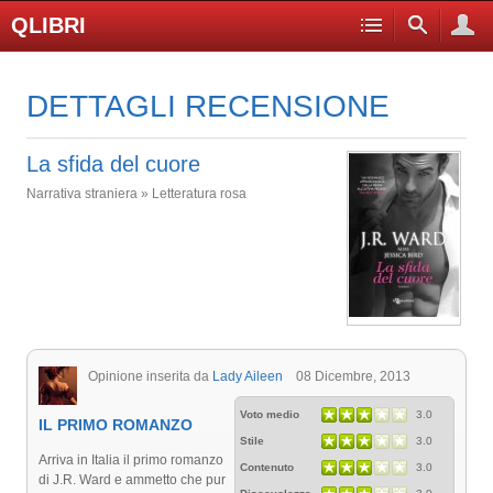
QLIBRI
DETTAGLI RECENSIONE
La sfida del cuore
Narrativa straniera » Letteratura rosa
Opinione inserita da
Lady Aileen
08 Dicembre, 2013
Voto medio
3.0
IL PRIMO ROMANZO
Stile
3.0
Arriva in Italia il primo romanzo
Contenuto
3.0
di J.R. Ward e ammetto che pur