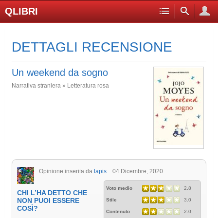
QLIBRI
DETTAGLI RECENSIONE
Un weekend da sogno
Narrativa straniera » Letteratura rosa
Opinione inserita da
lapis
04 Dicembre, 2020
Voto medio
2.8
CHI L’HA DETTO CHE
NON PUOI ESSERE
Stile
3.0
COSÌ?
Contenuto
2.0