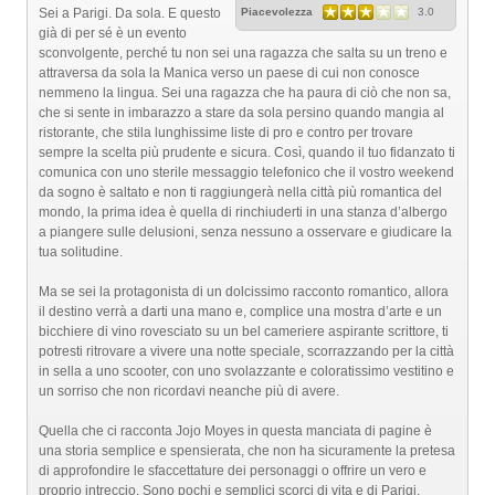
Sei a Parigi. Da sola. E questo
Piacevolezza
3.0
già di per sé è un evento
sconvolgente, perché tu non sei una ragazza che salta su un treno e
attraversa da sola la Manica verso un paese di cui non conosce
nemmeno la lingua. Sei una ragazza che ha paura di ciò che non sa,
che si sente in imbarazzo a stare da sola persino quando mangia al
ristorante, che stila lunghissime liste di pro e contro per trovare
sempre la scelta più prudente e sicura. Così, quando il tuo fidanzato ti
comunica con uno sterile messaggio telefonico che il vostro weekend
da sogno è saltato e non ti raggiungerà nella città più romantica del
mondo, la prima idea è quella di rinchiuderti in una stanza d’albergo
a piangere sulle delusioni, senza nessuno a osservare e giudicare la
tua solitudine.
Ma se sei la protagonista di un dolcissimo racconto romantico, allora
il destino verrà a darti una mano e, complice una mostra d’arte e un
bicchiere di vino rovesciato su un bel cameriere aspirante scrittore, ti
potresti ritrovare a vivere una notte speciale, scorrazzando per la città
in sella a uno scooter, con uno svolazzante e coloratissimo vestitino e
un sorriso che non ricordavi neanche più di avere.
Quella che ci racconta Jojo Moyes in questa manciata di pagine è
una storia semplice e spensierata, che non ha sicuramente la pretesa
di approfondire le sfaccettature dei personaggi o offrire un vero e
proprio intreccio. Sono pochi e semplici scorci di vita e di Parigi,