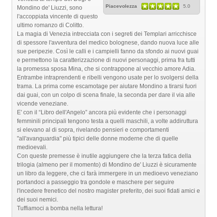
Piacevolezza
5.0
Mondino de' Liuzzi, sono
l'accoppiata vincente di questo
ultimo romanzo di Colitto.
La magia di Venezia intrecciata con i segreti dei Templari arricchisce
di spessore l'avventura del medico bolognese, dando nuova luce alle
sue peripezie. Così le calli e i campielli fanno da sfondo ai nuovi guai
e permettono la caratterizzazione di nuovi personaggi, prima fra tutti
la promessa sposa Mina, che si contrappone al vecchio amore Adia.
Entrambe intraprendenti e ribelli vengono usate per lo svolgersi della
trama. La prima come escamotage per aiutare Mondino a tirarsi fuori
dai guai, con un colpo di scena finale, la seconda per dare il via alle
vicende veneziane.
E' con il “Libro dell'Angelo” ancora più evidente che i personaggi
femminili principali tengono testa a quelli maschili, a volte addiruttura
si elevano al di sopra, rivelando pensieri e comportamenti
"all'avanguardia" più tipici delle donne moderne che di quelle
medioevali.
Con queste premesse è inutile aggiungere che la terza fatica della
trilogia (almeno per il momento) di Mondino de' Liuzzi è sicuramente
un libro da leggere, che ci farà immergere in un medioevo veneziano
portandoci a passeggio tra gondole e maschere per seguire
l'incedere frenetico del nostro magister preferito, dei suoi fidati amici e
dei suoi nemici.
Tuffiamoci a bomba nella lettura!