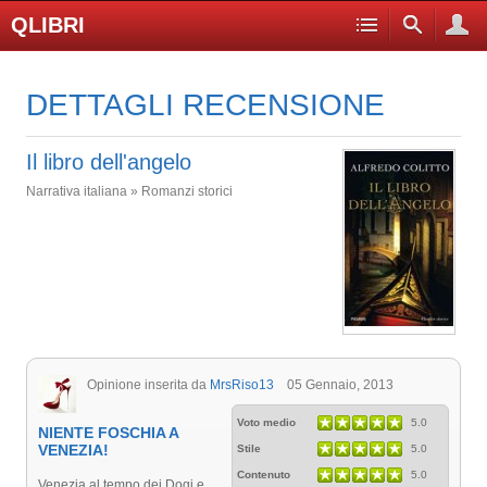
QLIBRI
DETTAGLI RECENSIONE
Il libro dell'angelo
Narrativa italiana » Romanzi storici
Opinione inserita da
MrsRiso13
05 Gennaio, 2013
Voto medio
5.0
NIENTE FOSCHIA A
VENEZIA!
Stile
5.0
Contenuto
5.0
Venezia al tempo dei Dogi e