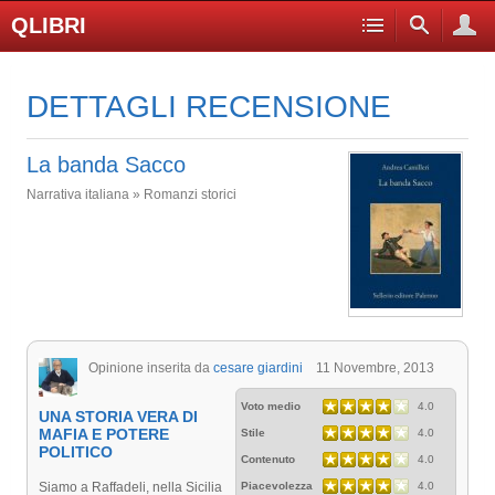
QLIBRI
DETTAGLI RECENSIONE
La banda Sacco
Narrativa italiana » Romanzi storici
Opinione inserita da
cesare giardini
11 Novembre, 2013
Voto medio
4.0
UNA STORIA VERA DI
MAFIA E POTERE
Stile
4.0
POLITICO
Contenuto
4.0
Siamo a Raffadeli, nella Sicilia
Piacevolezza
4.0