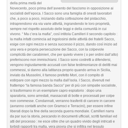
della prima metà del
Novecento, poco prima dell’avvento del fascismo in opposizione ai
socialisti dell’epoca. I Sacco sono una famiglia di onesti lavoratori
che, a poco a poco, iniziando dalla coltivazione del pistacchio,
intraprendono via via varie attività, ingrandendo le loro proprietà,
sempre nel rispetto assoluto delle leggi e della comunità in cui
vivono. “ Ma c’era la mafia”, così intitola Camilleri il secondo capitolo :
la mafia infatti comincia ad ingolosirsi delle attività dei fratelli Sacco,
esige con ogni mezzo e senza successo il pizzo, dando così inizio ad
una vera e propria persecuzione dei Sacco, con la colpevole
complicità dei carabinieri, che per quieto vivere ( o per ordini dall’alto)
preferiscono non immischiarsi. I Sacco sono costretti a difendersi,
vengono ingiustamente accusati con false testimonianze di delitti mai
commessi, si danno alla latitanza proprio quando arriva in Sicilia,
inviato da Mussolini, il famoso prefetto Mori, con il compito di
estirpare con ogni mezzo la mafia dall’isola. I Sacco, divenuti nel
frattempo “la famosa banda Sacco” per di più con simpatie socialiste,
si trasformano in un esemplare capro espiatorio : dopo una
sparatoria, sono arrestati, massacrati di botte e processati per colpe
non commesse. Condannati, verranno trasferiti di carcere in carcere
(avranno contatti anche con Gramsci e Terracini), per essere infine
liberati dopo la fine della seconda guerra mondiale. Camilleri narra
da par suo la storia, pescando in documenti ufficiali, scritti familiari ed
atti del processo : ne esce oltre che un quadro vivido degli intricati e
torbidi rapporti tra mafia, vera piovra che si infiltra nel tessuto