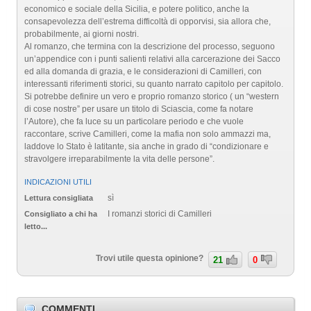
economico e sociale della Sicilia, e potere politico, anche la
consapevolezza dell’estrema difficoltà di opporvisi, sia allora che,
probabilmente, ai giorni nostri.
Al romanzo, che termina con la descrizione del processo, seguono
un’appendice con i punti salienti relativi alla carcerazione dei Sacco
ed alla domanda di grazia, e le considerazioni di Camilleri, con
interessanti riferimenti storici, su quanto narrato capitolo per capitolo.
Si potrebbe definire un vero e proprio romanzo storico ( un “western
di cose nostre” per usare un titolo di Sciascia, come fa notare
l’Autore), che fa luce su un particolare periodo e che vuole
raccontare, scrive Camilleri, come la mafia non solo ammazzi ma,
laddove lo Stato è latitante, sia anche in grado di “condizionare e
stravolgere irreparabilmente la vita delle persone”.
INDICAZIONI UTILI
sì
Lettura consigliata
I romanzi storici di Camilleri
Consigliato a chi ha
letto...
Trovi utile questa opinione?
21
0
COMMENTI