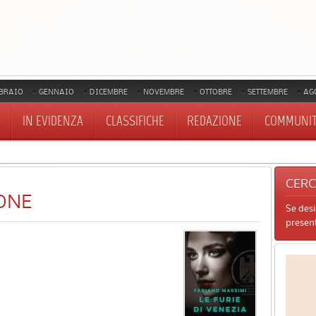
BRAIO
GENNAIO
DICEMBRE
NOVEMBRE
OTTOBRE
SETTEMBRE
AG
IN EVIDENZA
CLASSIFICHE
REDAZIONE
COMMUNI
CER
ONE
Se des
present