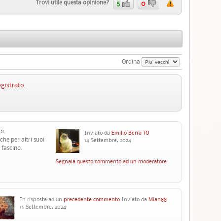
Trovi utile questa opinione?
5
0
Ordina
egistrato
.
to.
Inviato da
Emilio Berra TO
he per altri suoi
14 Settembre, 2024
 fascino.
Segnala questo commento ad un moderatore
In risposta ad un
precedente commento
Inviato da
Mian88
15 Settembre, 2024