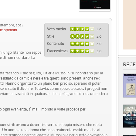
ttembre, 2024
Voto medio
4.0
ie opinioni
Stile
4.0
Contenuto
4.0
Piacevolezza
4.0
un lungo istante non seppe
e di non ricordare. La
RECE
ta facendo il suo seguito, Hitler e Mussolini si incontrano per la
esidiato da camicie nere e tra questi sono presenti anche l’ex
ti. Hanno organizzato un piano ben preciso, sperano di poter
ere stato il divenire. Tuttavia, come spesso accade, i progetti non
amo invischiati in qualcosa di ben più grande di noi, un mistero
o ogni evenienza, sì ma il mondo a volte procede per
auer si ritrovano a dover risolvere un doppio mistero che ruota
o. Un uomo e una donna che sono realmente esistiti ma che al
nte scomode perché legate a Mussolini e per questo dovevano in