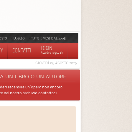
OSTO
LUGLIO
TUTTI I MESI DAL 2008
LOGIN
TY
CONTATTI
Accedi o registrati
GIOVEDÌ 06 AGOSTO 2026
CA
UN LIBRO O UN AUTORE
ideri recensire un'opera non ancora
e nel nostro archivio contattaci