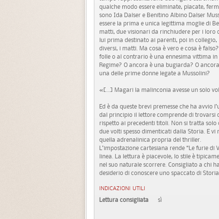
qualche modo essere eliminate, placate, ferm
sono Ida Dalser e Benitino Albino Dalser Mussol
essere la prima e unica legittima moglie di Beni
matti, due visionari da rinchiudere per i loro
lui prima destinato ai parenti, poi in collegio,
diversi, i matti. Ma cosa è vero e cosa è fals
folle o al contrario è una ennesima vittima in
Regime? O ancora è una bugiarda? O ancora è 
una delle prime donne legate a Mussolini?
«[…] Magari la malinconia avesse un solo volto
Ed è da queste brevi premesse che ha avvio l’u
dal principio il lettore comprende di trovar
rispetto ai precedenti titoli. Non si tratta sol
due volti spesso dimenticati dalla Storia. E 
quella adrenalinica propria del thriller.
L’impostazione cartesiana rende “Le furie di 
linea. La lettura è piacevole, lo stile è tipi
nel suo naturale scorrere. Consigliato a chi 
desiderio di conoscere uno spaccato di Storia
INDICAZIONI UTILI
Lettura consigliata
sì