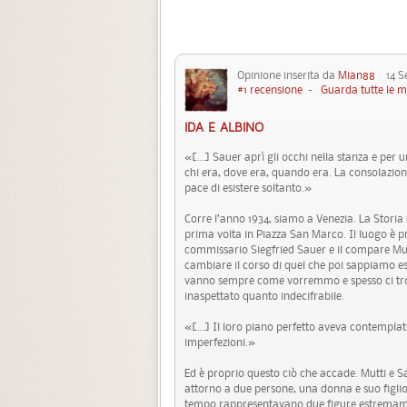
Opinione inserita da
Mian88
14 Se
#1 recensione
-
Guarda tutte le m
IDA E ALBINO
«[…] Sauer aprì gli occhi nella stanza e per 
chi era, dove era, quando era. La consolazion
pace di esistere soltanto.»
Corre l’anno 1934, siamo a Venezia. La Storia s
prima volta in Piazza San Marco. Il luogo è pr
commissario Siegfried Sauer e il compare Mut
cambiare il corso di quel che poi sappiamo ess
vanno sempre come vorremmo e spesso ci trovi
inaspettato quanto indecifrabile.
«[…] Il loro piano perfetto aveva contemplat
imperfezioni.»
Ed è proprio questo ciò che accade. Mutti e S
attorno a due persone, una donna e suo figli
tempo rappresentavano due figure estremame