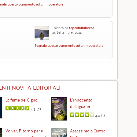
nala questo commento ad un moderatore
Inviato da
topodibiblioteca
26 Settembre, 2024
Segnala questo commento ad un moderatore
NTI NOVITÀ EDITORIALI
La fame del Cigno
L'innocenza
Id
dell'iguana
4.8 (
2
)
4.0 (
1
)
Ta
Volver. Ritorno per il
Assassinio a Central