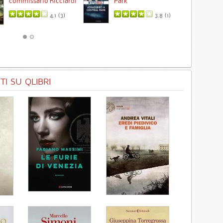
commissario Ricciardi
Park
4.1 (
3
)
3.8 (
1
)
I SU QLIBRI