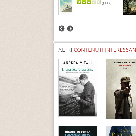
3.7 (
3
)
3.1 (
2
)
ALTRI
CONTENUTI INTERESSANT