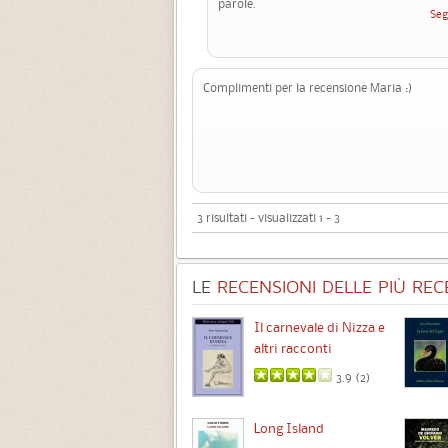
parole.
Seg
Complimenti per la recensione Maria :)
3 risultati - visualizzati 1 - 3
LE
RECENSIONI DELLE PIÙ RECE
Chimere
Il carnevale di Nizza e
altri racconti
3.5 (
1
)
3.9 (
2
)
Intermezzo
Long Island