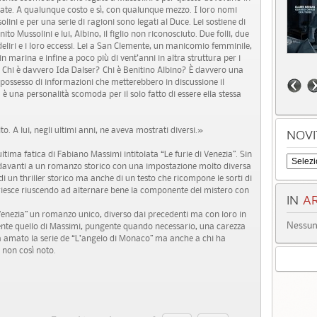
ate. A qualunque costo e sì, con qualunque mezzo. I loro nomi
ini e per una serie di ragioni sono legati al Duce. Lei sostiene di
to Mussolini e lui, Albino, il figlio non riconosciuto. Due folli, due
 deliri e i loro eccessi. Lei a San Clemente, un manicomio femminile,
 in marina e infine a poco più di vent’anni in altra struttura per i
o? Chi è davvero Ida Dalser? Chi è Benitino Albino? È davvero una
 possesso di informazioni che metterebbero in discussione il
una personalità scomoda per il solo fatto di essere ella stessa
. A lui, negli ultimi anni, ne aveva mostrati diversi.»
NOVI
ltima fatica di Fabiano Massimi intitolata “Le furie di Venezia”. Sin
si davanti a un romanzo storico con una impostazione molto diversa
o di un thriller storico ma anche di un testo che ricompone le sorti di
vi riesce riuscendo ad alternare bene la componente del mistero con
IN
AR
Venezia” un romanzo unico, diverso dai precedenti ma con loro in
Nessun 
camente quello di Massimi, pungente quando necessario, una carezza
ha amato la serie de “L’angelo di Monaco” ma anche a chi ha
 non così noto.