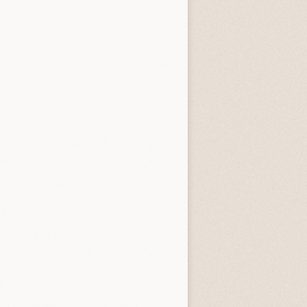
3.3 (
4
)
4.0 (
1
)