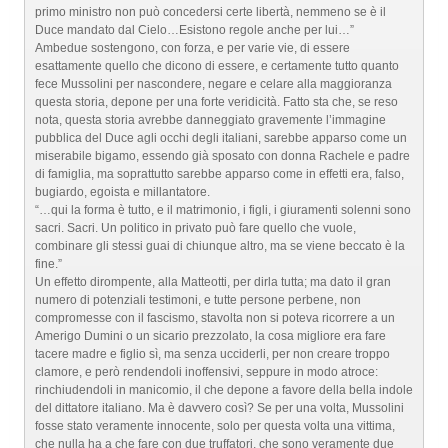
primo ministro non può concedersi certe libertà, nemmeno se è il
Duce mandato dal Cielo…Esistono regole anche per lui…”
Ambedue sostengono, con forza, e per varie vie, di essere
esattamente quello che dicono di essere, e certamente tutto quanto
fece Mussolini per nascondere, negare e celare alla maggioranza
questa storia, depone per una forte veridicità. Fatto sta che, se reso
nota, questa storia avrebbe danneggiato gravemente l’immagine
pubblica del Duce agli occhi degli italiani, sarebbe apparso come un
miserabile bigamo, essendo già sposato con donna Rachele e padre
di famiglia, ma soprattutto sarebbe apparso come in effetti era, falso,
bugiardo, egoista e millantatore.
“…qui la forma è tutto, e il matrimonio, i figli, i giuramenti solenni sono
sacri. Sacri. Un politico in privato può fare quello che vuole,
combinare gli stessi guai di chiunque altro, ma se viene beccato è la
fine.”
Un effetto dirompente, alla Matteotti, per dirla tutta; ma dato il gran
numero di potenziali testimoni, e tutte persone perbene, non
compromesse con il fascismo, stavolta non si poteva ricorrere a un
Amerigo Dumini o un sicario prezzolato, la cosa migliore era fare
tacere madre e figlio sì, ma senza ucciderli, per non creare troppo
clamore, e però rendendoli inoffensivi, seppure in modo atroce:
rinchiudendoli in manicomio, il che depone a favore della bella indole
del dittatore italiano. Ma è davvero così? Se per una volta, Mussolini
fosse stato veramente innocente, solo per questa volta una vittima,
che nulla ha a che fare con due truffatori, che sono veramente due