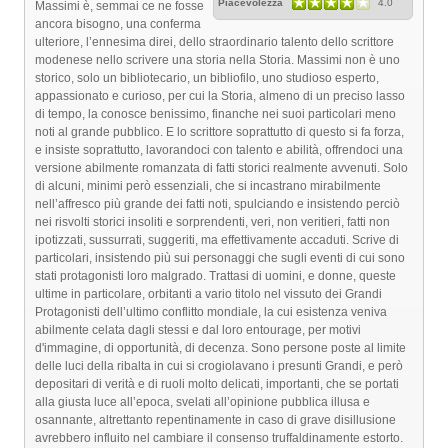
Piacevolezza
4.0
Massimi è, semmai ce ne fosse
ancora bisogno, una conferma
ulteriore, l’ennesima direi, dello straordinario talento dello scrittore
modenese nello scrivere una storia nella Storia. Massimi non è uno
storico, solo un bibliotecario, un bibliofilo, uno studioso esperto,
appassionato e curioso, per cui la Storia, almeno di un preciso lasso
di tempo, la conosce benissimo, finanche nei suoi particolari meno
noti al grande pubblico. E lo scrittore soprattutto di questo si fa forza,
e insiste soprattutto, lavorandoci con talento e abilità, offrendoci una
versione abilmente romanzata di fatti storici realmente avvenuti. Solo
di alcuni, minimi però essenziali, che si incastrano mirabilmente
nell’affresco più grande dei fatti noti, spulciando e insistendo perciò
nei risvolti storici insoliti e sorprendenti, veri, non veritieri, fatti non
ipotizzati, sussurrati, suggeriti, ma effettivamente accaduti. Scrive di
particolari, insistendo più sui personaggi che sugli eventi di cui sono
stati protagonisti loro malgrado. Trattasi di uomini, e donne, queste
ultime in particolare, orbitanti a vario titolo nel vissuto dei Grandi
Protagonisti dell’ultimo conflitto mondiale, la cui esistenza veniva
abilmente celata dagli stessi e dal loro entourage, per motivi
d'immagine, di opportunità, di decenza. Sono persone poste al limite
delle luci della ribalta in cui si crogiolavano i presunti Grandi, e però
depositari di verità e di ruoli molto delicati, importanti, che se portati
alla giusta luce all’epoca, svelati all’opinione pubblica illusa e
osannante, altrettanto repentinamente in caso di grave disillusione
avrebbero influito nel cambiare il consenso truffaldinamente estorto.