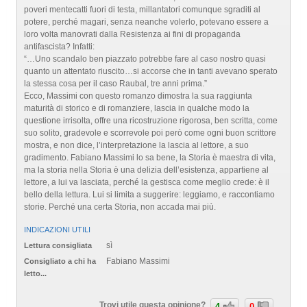
poveri mentecatti fuori di testa, millantatori comunque sgraditi al
potere, perché magari, senza neanche volerlo, potevano essere a
loro volta manovrati dalla Resistenza ai fini di propaganda
antifascista? Infatti:
“…Uno scandalo ben piazzato potrebbe fare al caso nostro quasi
quanto un attentato riuscito…si accorse che in tanti avevano sperato
la stessa cosa per il caso Raubal, tre anni prima.”
Ecco, Massimi con questo romanzo dimostra la sua raggiunta
maturità di storico e di romanziere, lascia in qualche modo la
questione irrisolta, offre una ricostruzione rigorosa, ben scritta, come
suo solito, gradevole e scorrevole poi però come ogni buon scrittore
mostra, e non dice, l’interpretazione la lascia al lettore, a suo
gradimento. Fabiano Massimi lo sa bene, la Storia è maestra di vita,
ma la storia nella Storia è una delizia dell’esistenza, appartiene al
lettore, a lui va lasciata, perché la gestisca come meglio crede: è il
bello della lettura. Lui si limita a suggerire: leggiamo, e raccontiamo
storie. Perché una certa Storia, non accada mai più.
INDICAZIONI UTILI
sì
Lettura consigliata
Fabiano Massimi
Consigliato a chi ha
letto...
Trovi utile questa opinione?
4
0