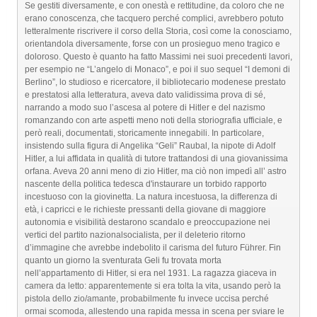
Se gestiti diversamente, e con onestà e rettitudine, da coloro che ne
erano conoscenza, che tacquero perché complici, avrebbero potuto
letteralmente riscrivere il corso della Storia, così come la conosciamo,
orientandola diversamente, forse con un prosieguo meno tragico e
doloroso. Questo è quanto ha fatto Massimi nei suoi precedenti lavori,
per esempio ne “L’angelo di Monaco”, e poi il suo sequel “I demoni di
Berlino”, lo studioso e ricercatore, il bibliotecario modenese prestato
e prestatosi alla letteratura, aveva dato validissima prova di sé,
narrando a modo suo l’ascesa al potere di Hitler e del nazismo
romanzando con arte aspetti meno noti della storiografia ufficiale, e
però reali, documentati, storicamente innegabili. In particolare,
insistendo sulla figura di Angelika “Geli” Raubal, la nipote di Adolf
Hitler, a lui affidata in qualità di tutore trattandosi di una giovanissima
orfana. Aveva 20 anni meno di zio Hitler, ma ciò non impedì all’ astro
nascente della politica tedesca d'instaurare un torbido rapporto
incestuoso con la giovinetta. La natura incestuosa, la differenza di
età, i capricci e le richieste pressanti della giovane di maggiore
autonomia e visibilità destarono scandalo e preoccupazione nei
vertici del partito nazionalsocialista, per il deleterio ritorno
d’immagine che avrebbe indebolito il carisma del futuro Führer. Fin
quanto un giorno la sventurata Geli fu trovata morta
nell’appartamento di Hitler, si era nel 1931. La ragazza giaceva in
camera da letto: apparentemente si era tolta la vita, usando però la
pistola dello zio/amante, probabilmente fu invece uccisa perché
ormai scomoda, allestendo una rapida messa in scena per sviare le