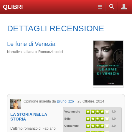
QLIBRI
DETTAGLI RECENSIONE
Le furie di Venezia
Narrativa italiana » Romanzi storici
Opinione inserita da
Bruno Izzo
28 Ottobre, 2024
Voto medio
4.0
LA STORIA NELLA
STORIA
Stile
4.0
Contenuto
4.0
L’ultimo romanzo di Fabiano