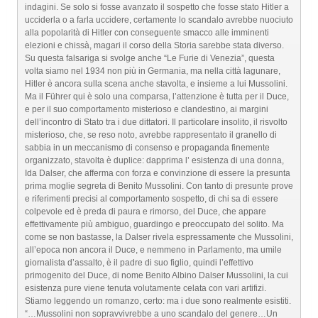
indagini. Se solo si fosse avanzato il sospetto che fosse stato Hitler a
ucciderla o a farla uccidere, certamente lo scandalo avrebbe nuociuto
alla popolarità di Hitler con conseguente smacco alle imminenti
elezioni e chissà, magari il corso della Storia sarebbe stata diverso.
Su questa falsariga si svolge anche “Le Furie di Venezia”, questa
volta siamo nel 1934 non più in Germania, ma nella città lagunare,
Hitler è ancora sulla scena anche stavolta, e insieme a lui Mussolini.
Ma il Führer qui è solo una comparsa, l’attenzione è tutta per il Duce,
e per il suo comportamento misterioso e clandestino, ai margini
dell’incontro di Stato tra i due dittatori. Il particolare insolito, il risvolto
misterioso, che, se reso noto, avrebbe rappresentato il granello di
sabbia in un meccanismo di consenso e propaganda finemente
organizzato, stavolta è duplice: dapprima l’ esistenza di una donna,
Ida Dalser, che afferma con forza e convinzione di essere la presunta
prima moglie segreta di Benito Mussolini. Con tanto di presunte prove
e riferimenti precisi al comportamento sospetto, di chi sa di essere
colpevole ed è preda di paura e rimorso, del Duce, che appare
effettivamente più ambiguo, guardingo e preoccupato del solito. Ma
come se non bastasse, la Dalser rivela espressamente che Mussolini,
all’epoca non ancora il Duce, e nemmeno in Parlamento, ma umile
giornalista d’assalto, è il padre di suo figlio, quindi l’effettivo
primogenito del Duce, di nome Benito Albino Dalser Mussolini, la cui
esistenza pure viene tenuta volutamente celata con vari artifizi.
Stiamo leggendo un romanzo, certo: ma i due sono realmente esistiti.
“…Mussolini non sopravvivrebbe a uno scandalo del genere…Un